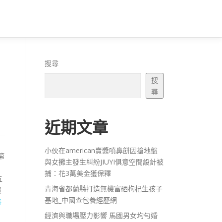
搜尋
搜
尋
近期文章
小伙在american賣醬噴鼻餅因搶地盤
第
與女攤主發生糾紛JIUYI俱意空間設計被
捕：花3萬美金獲保釋
五
青海省都蘭縣打造無機富硒枸杞生孩子
黨
基地_中國查包養經歷網
養
經濟與職場壓力影響 馬國男女均勻婚