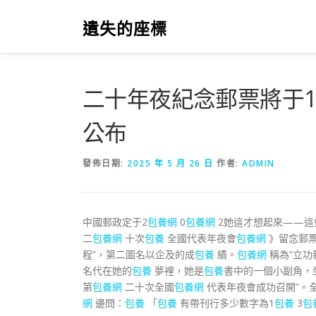
跳
至
遺失的座標
主
要
內
容
二十年夜紀念郵票將于1
公布
發佈日期:
2025 年 5 月 26 日
作者:
ADMIN
中國郵政定于2
包養網
0
包養網
2她這才想起來——這
二
包養網
十次
包養
全國代表年夜會
包養網
》留念郵票
程”，第二圖名以企及的成
包養
績。
包養網
稱為“立功
名代在她的
包養
夢裡，她是
包養
書中的一個小副角，
第
包養網
二十次全國
包養網
代表年夜會成功召開”。全
網
邊問：
包養
「
包養
有帶刊行多少數字為1
包養
3
包