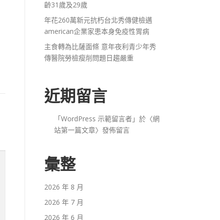
齡31歲及29歲
年花260萬新元抗朽台北秀傳健檢邁
american企業家患本身免疫性胃病
主食轉為比薩面條 意年夜利青少年秀
傳醫院勞檢瘦削問題日趨嚴重
近期留言
「
WordPress 示範留言者
」於〈
網
站第一篇文章
〉發佈留言
彙整
2026 年 8 月
2026 年 7 月
2026 年 6 月