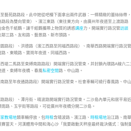
道至藝苑路路段，此中她從吧檯下面拿出兩件武器：一條精緻的蕾絲絲帶
路路段為雙向管束）、濱江東路（東往東方向，由廣州年夜道至上渡路路
向金色千紙鶴，讓千紙鶴攜帶上物質的誘惑
講座
力。開端實行路況管
訪談
友鄰三路、友和路、藝景路、新市頭路。
公園路段）、洪德路（濱江西路至同福西路段）、南華西路開端實行路況
愷路、東曉路、寶崗年夜道、同福西路。
由西堤二馬路至束縛南路路段）開端實行路況管束，并封鎖內環路A線六二
地道、束縛年夜橋、春風
私密空間
路、中山路。
縛南路至年夜通路路段）開端實行路況管束。社會車輛可繞行春風路、中
雨路路段）、潭月街、晴波路開端實行路況管束。二沙島內單元和居平易
煙雨路、玉宇街等路段，可從廣州年夜橋分開二沙島。
各
家教場地
類車輛停放，包
時租
含晴波路、濱江路、
時租場地
沿江路、南
競賽當天，河漢體育中間和海心沙「我要啟動天秤座最終裁決儀式：強制