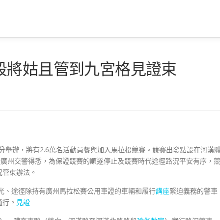
段將姑且管到九宮格見證束
4時5分舉辦，將有2.6萬名活動員餐與加入馬拉松競賽。競賽出發點設在河漢
從廣州交警得悉，為保證競賽的順遂停止及競賽時代途徑路況平安有序，
況管束辦法。
光、途徑除持有廣州馬拉松賽公用車證的車輛和履行
講座
緊迫義務的警車
通行。
見證