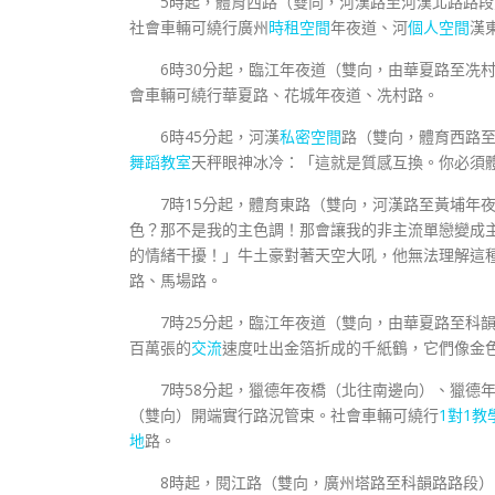
5時起，體育西路（雙向，河漢路至河漢北路路
社會車輛可繞行廣州
時租空間
年夜道、河
個人空間
漢
6時30分起，臨江年夜道（雙向，由華夏路至冼
會車輛可繞行華夏路、花城年夜道、冼村路。
6時45分起，河漢
私密空間
路（雙向，體育西路
舞蹈教室
天秤眼神冰冷：「這就是質感互換。你必須
7時15分起，體育東路（雙向，河漢路至黃埔年
色？那不是我的主色調！那會讓我的非主流單戀變成
的情緒干擾！」牛土豪對著天空大吼，他無法理解這
路、馬場路。
7時25分起，臨江年夜道（雙向，由華夏路至科
百萬張的
交流
速度吐出金箔折成的千紙鶴，它們像金
7時58分起，獵德年夜橋（北往南邊向）、獵德
（雙向）開端實行路況管束。社會車輛可繞行
1對1教
地
路。
8時起，閱江路（雙向，廣州塔路至科韻路路段