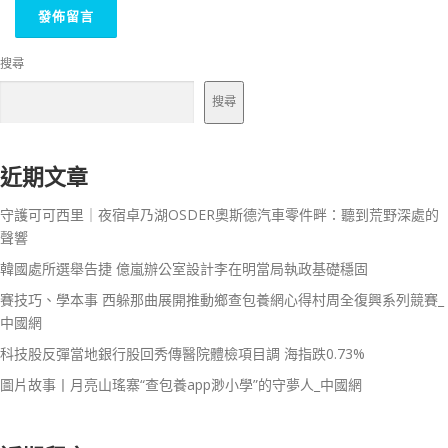
搜尋
搜尋
近期文章
守護可可西里｜夜宿卓乃湖OSDER奧斯德汽車零件畔：聽到荒野深處的
聲響
韓國處所選舉告捷 億嵐辦公室設計李在明當局執政基礎穩固
賽技巧、學本事 西躲那曲展開推動鄉查包養網心得村周全復興系列競賽_
中國網
科技股反彈當地銀行股回秀傳醫院體檢項目調 海指跌0.73%
圖片故事丨月亮山瑤寨“查包養app渺小學”的守夢人_中國網