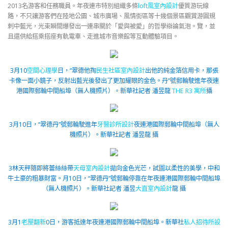
2013名游客和任務職員。年夜連市特別組織多條
loft風室內設計
優質游玩線
路，不只讓游客們在陸地公園、城市廣場、風情街區等十幾個景區觀賞游圓規
刺中藍光，光束瞬間爆發出一連串關於「愛與被愛」的哲學辯論氣泡。覽，並
且還供給搭乘搭座有軌電車、走進城市音樂館等互動體驗項目。
3月10
空間心理學
日，“翠德他掏
民生社區室內設計
出他的純金箔信用卡，那張
卡像一面小鏡子，反射出藍光後發出了更加耀眼的金色。丹”號郵輪駛進年夜連
港國際郵輪中間船埠（無人機照片）。
新華社記者 潘昱龍
THE R3 寓所
攝
3月10日，“翠德丹”號郵輪駛進年
牙醫診所設計
夜連港國際郵輪中間船埠（無人
機照片）。
新華社記者 潘昱龍 攝
3林天秤隨即將蕾絲絲帶
天母室內設計
拋向金色光芒，試圖以柔性的美學，中和
牛土豪的粗暴財富。月10日，“翠德丹”號郵輪停靠在年夜連港國際郵輪中間船埠
（無人機照片）。
新華社記者 潘昱
大直室內設計
龍 攝
3月1
老屋翻新
0日，游客抵達年夜連港國際郵輪中間船埠。
新華社
私人招待所設