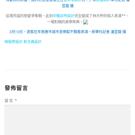
昱龍 攝
這場荒誕的戀愛爭奪戰，此刻
中醫診所設計
完全變成了林天秤的個人表演**，
一場對稱的美學祭典。
3月10日，游客在年夜連市城市音樂館不雅看表演。
新華社記者 潘昱龍 攝
綠裝修設計
新古典設計
發佈留言
留言
*