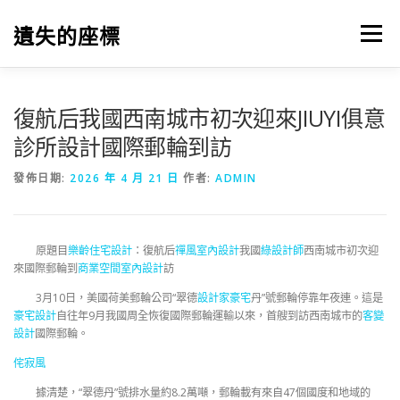
跳
至
遺失的座標
選單
主
要
內
容
復航后我國西南城市初次迎來JIUYI俱意
診所設計國際郵輪到訪
發佈日期:
2026 年 4 月 21 日
作者:
ADMIN
原題目
樂齡住宅設計
：復航后
禪風室內設計
我國
綠設計師
西南城市初次迎
來國際郵輪到
商業空間室內設計
訪
3月10日，美國荷美郵輪公司“翠德
設計家豪宅
丹”號郵輪停靠年夜連。這是
豪宅設計
自往年9月我國周全恢復國際郵輪運輸以來，首艘到訪西南城市的
客變
設計
國際郵輪。
侘寂風
據清楚，“翠德丹”號排水量約8.2萬噸，郵輪載有來自47個國度和地域的