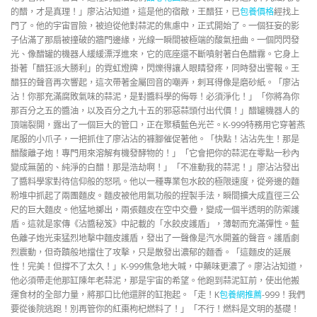
的醋，才是真理！」廖沾沾知道，這是他的宿敵，王醋狂，已
包養價格
經找上
門了。他的宇宙冒險，被迫從他對蒜泥的焦慮中，正式開始了。一個狂妄的影
子佔滿了那扇被撞破的牆門邊緣，光線一瞬間被極端的酸氣扭曲。一個閃閃發
光、像醋罐的機器人緩緩漂浮進來，它的底座還不斷噴射著白色醋霧。它身上
掛著「醋狂派大勝利」的霓虹燈牌，閃爍得讓人眼睛發疼，同時發出警報。王
醋狂的聲音再次響起，這次帶著金屬回音的嘲弄，刺耳得像是磨砂紙。「廖沾
沾！你那充滿腐敗氣味的蒜泥，是對醬料學的侮辱！必須淨化！」「你將為你
那百分之五的醬油，以及百分之九十五的邪惡蒜頭付出代價！」醋罐機器人的
頂端裂開，露出了一個巨大的管口，正在聚積藍色光芒。K-999特務用它穿著燕
尾服的小爪子，一把抓住了廖沾沾的褲腳催促著他。「快點！沾沾先生！那是
醋酸離子炮！專門用來溶解有機發酵物的！」「它會把你的蒜泥在零點一秒內
變成無菌的、純淨的白醋！那是浩劫啊！」「不准動我的蒜泥！」廖沾沾發出
了醬料學家對待信仰般的怒吼。他以一種專業包水餃的極限速度，從旁邊的麵
粉堆中抓起了兩團麵皮。麵皮被他用氣功般的捏製手法，瞬間擴大成直徑三公
尺的巨大麵皮。他猛地擲出，兩張麵皮在空中交疊，變成一個半透明的防禦護
盾。這就是家傳《沾醬秘笈》中記載的「水餃皮護盾」，薄韌而充滿彈性。藍
色離子炮光束猛烈地擊中麵皮護盾，發出了一聲像是汽水開蓋的聲音。護盾劇
烈震動，但奇蹟般地擋住了攻擊，只是散發出濃郁的麵香。「這麵皮的延展
性！完美！但撐不了太久！」K-999焦急地大喊，中藥味更濃了。廖沾沾知道，
他必須帶走他那缸陳年老蒜泥，那是宇宙的希望。他跑到蒜泥缸前，使出他搬
運食材的全部力量，將那口比他還胖的缸抱起。「走！K
包養網推薦
-999！我們
要從後院逃跑！別再管你的紅棗枸杞燃料了！」「不行！燃料是文明的基礎！