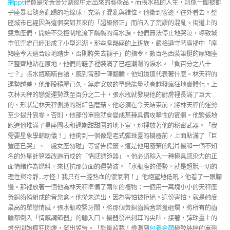
網ppt
得像是從黃金分割線中走出來的藝術品。而張水瓶的人生，則像一團被獅
子座暴君隨意亂踢的毛線球，充滿了混亂與錯位。他衝到窗邊，往外看去。整
座城市已經因為這個突如其來的「超級修正」而陷入了荒謬的混亂。街道上的
雙魚座們，開始不受控制地流下鹹鹹的海水淚，他們無法停止地哭泣，導致城
市低窪處已經形成了小型潟湖。那些摩羯座的上班族，嚴格遵守著廣播中「摩
羯座今天適合原地踏步，否則將失去襪子」的指令。數百名西裝筆挺的摩羯座
正整齊地站在原地，他們的鞋子裡裝滿了已經潮濕的淚水。「負百分之八十
七？」張水瓶喃喃自語，感到胃部一陣翻騰，他知道這代表著什麼。林天秤的
運勢越差，他那股積壓已久、無處安放的單戀能量就會越發瘋狂地實體化。上
次林天秤的戀愛運勢跌至百分之二十，張水瓶就發現他的廚房裡長滿了巨大
的、形狀是林天秤側臉的粉紅色蘑菇。他必須在今天結束前，將林天秤的運勢
至少提升到零。否則，他那份單戀就會變成某種具備攻擊性的實體。他緊張地
跑進他堆滿了星座圖表和過期甜甜圈的地下室，那裡放著他的秘密武器。「我
需要星象學輔助儀！」他衝到一個像是老式彈珠臺的機器前，上面貼滿了「巨
蟹座已哭」、「處女座勿碰」等警告標籤。這是他用廢棄的唱片機和一個不知
名的外星計算器改造而成的「情感調節器」。他必須輸入一種極具感染力的正
面情緒作為燃料，來抵抗那負面的運勢波。「水瓶座的優勢，就是超脫一切的
理性與冷靜…才怪！我只有一腔熱血的傻氣啊！」他絕望地低吼。他看了一眼腳
邊。那裡放著一個他為林天秤準備了兩年的禮物：一個用一萬塊小小的天秤座
黃銅齒輪組成的音樂盒。他從未送出，因為害怕被拒絕。這份害怕，就是純度
最高的單戀情感。張水瓶咬緊牙關，將那個黃銅齒輪音樂盒砸爛，將所有的齒
輪都倒入「情感調節器」的輸入口。機器發出刺耳的尖叫，接著，彈珠臺上的
燈光開始瘋狂閃爍，發出警告。「能量超載！檢測到
包養金額
極致純粹的單戀