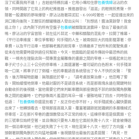
沒了紅棗我飛不遠！」吉娃娃特務抗議。它用小嘴咬住廖
包養情婦
沾沾的衣
領，同時開啟了它背上的枸杞推進器。推進器發出「滋滋」的輕微煎煮聲，伴
隨著一股濃郁的蔘味爆發。廖沾沾抱著蒜泥缸、K-999咬著他，一起從撞出來的
洞口衝向後院。王醋狂的醋罐機器人發出尖叫：「別想逃！醬油黨餘孽！我會
追上你！」店內剩下的所有空盤子
包養網
被醋酸氣波震碎，發出了最後的哀
鳴。廖沾沾的宇宙冒險，就在這片蒜泥、中藥和醋酸的混亂中，拉開了帷幕。
《平行泊車維度：車位爭奪戰》何手殘的人生，被兩個巨大的陰影籠罩著：停
車費，以及平行泊車。他那輛老舊的掀背車，彷彿繼承了他所有的駕駛焦慮，
從未在他需要時提供過任何幫助。今天，他面臨的是城市傳說中最恐怖的挑
戰，一條夾在理髮店與一間專賣金屬雕像的畫廊之間的窄巷。一個看起來比他
車子尺寸小上三十公分的停車格，上面還灑著一層可疑的白色粉末。何手殘深
吸一口氣。將車子打了倒檔。他的車載語音系統發出了令人不快的女聲：「警
告，後方障礙物距離：無限趨近於零。」「請考慮放棄治療。」他忽略了警
告，開始緩慢地倒車。他最討厭的不是語音系統，而是那兩塊永遠在關鍵時刻
自動收折的後視鏡。當他需要它們來判斷車體與那座價值不菲的銅製獨角獸雕
像之間的距離時，它們卻像兩片羞澀的耳朵一樣，優雅地縮了回去。同時發出
低語：「
包養價格
你還是別看了，反正你也停不好。」何手殘感覺心臟快要跳
出來了。他轉頭看去，發現那座高聳入雲、覆蓋著鏽跡斑斑鐵網的多層機械式
停車塔，正在那片窄巷的盡頭散發出不正常的綠光。這棟停車塔是個異類，它
的三號車位始終空著，並且傳說只要有人敢在它面前失敗十八次，就會被傳送
到一個泊車地獄。他已經失敗了十七次。現在是第十八次。他打了方向盤，車
頭朝著銅獨角獸的方向猛地偏轉。後視鏡發出最後的溫柔提醒：「再見，世