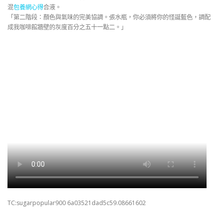
混
包養網心得
合液。
「第二階段：顏色與氣味的完美協調。張水瓶，你必須將你的怪誕藍色，調配
成我咖啡館牆壁的灰度百分之五十一點二。」
TC:sugarpopular900 6a03521dad5c59.08661602