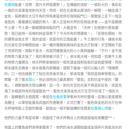
包養網
能量！目標：提升天秤座運勢！」在機器的頂部，一個巨大的、像彩虹
一樣的光束筆直地射向天空。然而，就在光束衝出屋頂的一瞬間，一輛塗滿了
金色、裝飾著巨大公牛角的悍馬車猛地停在咖啡館門口。駕駛座上走下一個全
身肌肉、戴著鑽石項圈的男人，那人正是林天秤的狂熱追求者——金牛座霸總
牛土豪。牛土豪一腳踢開咖啡館的門，大聲宣布：「天秤！別管那什麼負運
勢！我已經用一百噸的純金箔買下了今天所有的壞運氣！」「從現在開始，你
的運勢由我主宰！我的金錢，就是你的正面能量！」牛土豪的行為，讓張水瓶
的光束在空中瞬間扭曲，與一種夾雜著銅臭味的金色光芒對撞。天空開始下起
了荒謬的雨。雨點不是水，而是閃耀著淚光的小小黃銅齒輪。「不行！金牛座
的物質力量太強了！我的單戀被汙染了！」張水瓶大喊。他知道，如果牛土豪
的物質力量勝出，林天秤將會被困在一個充滿金錢和俗氣的虛假愛情裡，而他
將永遠失去機會。張水瓶看向那機器，還剩下最後一個可以輸入的「情緒燃
料」口。他迅速撕下了貼在他背後衣領上，那張寫著「我就是個單戀傻瓜」的
標籤，丟了進去
甜心
。他必須用自己最真實的「傻氣」去對抗金牛座的「霸
氣」！調節器再次發出轟鳴，這一次，射向天空的光束不再是彩虹色，而是充
滿了水瓶座特有的怪誕藍色**。藍色光束與金色光芒在空中形成了一個巨大
的、旋轉著的太極圖案，像是在
包養故事
爭奪林天秤的靈魂。這場以星座運勢
為賭注、以單戀能量為武器的荒唐戰爭，正式打響了。藍色與金色的光芒在林
天秤咖啡館上空劇烈衝撞，創造出一個不斷旋轉的怪異氣
包養網心得
旋。
他們的力量不再是攻擊，而變成了林天秤舞台上的兩座極端背景雕塑**。
地面上的雙魚座們哭得更厲害了，他們的海水淚開始變成金箔碎片與氣泡水的