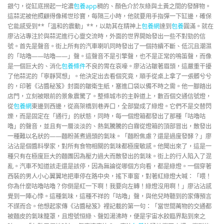
銀勺，從缸底撈起一坨濃
包養app
稠的、顏色介於灰綠與土黃之間的發酵物。
這蒜泥被他照顧得像稀世珍寶，每隔三小時，他就要用手指彈一下缸邊，確保
它能感受到**「溫和的震動」**，以助其在精神上
包養網
達到
包養
圓滿。就在
廖沾沾專注於與蒜泥進行心靈交流時，外面的世界開始發出一些不對勁的信
號。首先是聲音。街上所有的汽車喇叭同時發出了一個持續不斷、低沉且潮濕
的「咕嚕——咕嚕——」聲。這聲音不是引擎聲，也不是正常的鳴笛聲，而像
是一個巨大的、消化
包養條件
不良的胃在哀嚎。廖沾沾皺著眉頭，這嚴重干擾
了他蒜泥的「寧靜冥想」。他決定出去看個究竟，順手從桌上拿了一張髒兮兮
的，印著《沾醬秘笈》封面的皺衛生紙，塞進口袋以備不時之需。他一腳踏出
店門，立刻被眼前的景象震驚了。整條城市的主幹道上，數百個交通信號燈，
從
包養網
東邊到西邊，從高架橋到巷弄口，全部變成了綠燈。它們不是交替閃
爍，而是固定在「通行」的狀態，同時，每一個燈箱都發出了那種「咕嚕咕
嚕」的聲音，並且有一層淡淡的、熱氣騰騰的白霧從燈箱的頂部冒出，散發出
一種難以名狀的——麵粉蒸煮過頭的氣味。「麵粉焦慮？還是過度發酵？」廖
沾沾是個醬料學家，對所有食物相關的氣味都極度敏感。他聞出來了，這是一
種只有在極度巨大的麵團因為壓力過大而散發出的氣味。街上的行人陷入了混
亂。汽車不知道該走還是該停，因為無論從哪個方向看，都是綠燈。一個穿著
西裝的男人小心翼翼地把車停在路中央，搖下車窗，對著紅綠燈大喊：「喂！
你為什麼咕嚕咕嚕？你倒是紅一下啊！我要向左轉！綠燈沒用啊！」廖沾沾感
覺到一陣心悸。這種氣味，這種不祥的「咕嚕」聲，與他兒時聽到的家傳預言
不謀而合。他想起家傳《沾醬秘笈》裡記載的第一句：「當世間萬物的交通都
被麵皮的氣味籠罩，且燈號恒綠、聲如湯沸時，便是宇宙水餃臨界點到來之