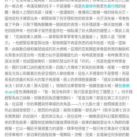
界。」他沒有撞上獨角獸，但他那顫抖的車尾卻擦到了停車塔三號車位入口處
的一根古老、佈滿苔蘚的柱子。不是撞擊，而是
包養條件
輕柔
包養行情
的碰
觸，像戀人之間的耳語。接著，一道濃郁的、像薄荷口香糖一樣的綠色光芒。
猛地從柱子爆發出來，瞬間吞噬了何手殘和他的掀背車。光芒消失後，窄巷恢
復了平靜，只剩下獨角獸雕像一臉困惑的表情。何手殘感覺一陣天旋地轉，等
他回過神來，他的車子竟然垂直停在一個貼滿了巨大獎狀的牆壁上。獎狀上寫
著：「完美倒車入庫獎——第零點零零零零零九度偏差。」落款人是「倒車
王」。他趕緊從車窗探出頭，發現周圍不再是熟悉的城市街道，而是一望無
際、由無數白線和編號組成的巨大網格。這裡的空氣聞起來像是新買的輪胎和
劣質香水的混合物，而重力似乎是隨機變化的，有時感覺很重，有時像漂浮在
游泳池裡。他試圖按喇叭，但喇叭發出的不是「叭叭」，而是他童年時學會
的、關於泊車口訣的魔性兒歌。四面八方傳來了刺耳的剎車聲，接著，一群穿
著反光背心和戴著白色安全帽的人朝他衝來。這些人手裡拿的不是警棍，而是
長長的測量尺和巨大的電子角度儀，臉上的表情極度嚴肅。「違反泊車維度基
本法！斜停入庫！罪大惡極！」領頭的泊車警察用一個擴音器大喊，聲
包養網
dcard
音充滿機械感。「我、我沒有斜停！我只是垂直停在了牆壁上！」何手殘
趕緊為自己辯解，但聲音因為恐懼而顫抖。「垂直泊車？那是在第三次元的行
為，在這裡，你的車體與停車線的夾角是——八十九點七度！按照維度法則，
你必須接受懲罰！」懲罰的內容是：無限次觀看一部名為**《新手泊車七百次
失敗集錦》的紀錄片，直到哭泣為止。就在這時，一輛像是從科幻電影裡開出
來的黑色跑車，優雅地從網格的邊緣漂移而過。跑車的輪胎發出令人陶醉的摩
擦聲，它以一種近乎蔑視重力的姿態，精準地停進了一個只有它車身尺寸寬度
的停車格中。那泊車的過程就像一場舞蹈，流暢、完美，且毫無任何多餘的動