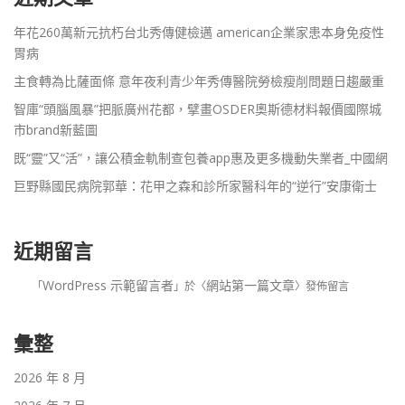
年花260萬新元抗朽台北秀傳健檢邁 american企業家患本身免疫性
胃病
主食轉為比薩面條 意年夜利青少年秀傳醫院勞檢瘦削問題日趨嚴重
智庫“頭腦風暴”把脈廣州花都，擘畫OSDER奧斯德材料報價國際城
市brand新藍圖
既“靈”又“活”，讓公積金軌制查包養app惠及更多機動失業者_中國網
巨野縣國民病院郭華：花甲之森和診所家醫科年的“逆行”安康衛士
近期留言
WordPress 示範留言者
網站第一篇文章
「
」於〈
〉發佈留言
彙整
2026 年 8 月