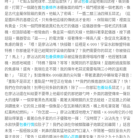
時。」「七點五個地球年…怎麼這麼快？」廖沾
包養
沾猛地衝回店裡，衝到後
廚，打開了一個藏在舊
包養條件
冰櫃後面的暗門。暗門裡放著一個老舊的、像
是古代金屬保險箱的東西。他輸入了密碼：「一醬二醋三油四辣五蒜泥」（這
是醬料界的基礎公式，只有像他這樣的傳統派才會用）。保險箱打開，裡面沒
有黃金，只有一個閃爍著詭異紅色光芒的儀器。這儀器很像一個老式的對講
機，但頂部插著一根彎曲的、像韭菜一樣的天線。他顫抖著拿起儀器，按下通
話鈕。儀器發出「滋——」的電流聲，接著傳來一陣高八度、急促且充滿養生
焦慮的聲音。「喂！是廖沾沾嗎！快接聽！這裡是 K-999！宇宙水餃聯盟特級
特務！你那邊是不是已經聞到宇宙級的酸味了？我們需要你的蒜泥！你被徵召
了！馬上！」廖沾沾的耳
包養俱樂部
朵被這聲音震得嗡嗡作響，他捏著對講
機，困惑地喊道：「特務？酸味？等等！我聞到的不是酸味！是麵粉過度膨脹
的焦慮味！還有，我現在走不開！我的陳年老蒜泥需要每隔三小時的溫和震
動！」「蒜泥？」對面傳來K-999崩潰的尖叫聲，帶著濃濃的中藥味電子雜音：
「重點不是蒜泥！重點是**時空正在彎曲！**我們的推進器快沒紅棗了！快！
我們在你的後院！別帶任何多餘的東西！除了——你那缸
包養站長
蒜泥！」就
在廖沾沾還在糾結要不要帶上他最珍愛的那把銀勺時，外面的牆壁傳來一聲巨
大的撞擊。一個穿著黑色燕尾服、戴著太陽眼鏡的太空吉娃娃，正從牆上的破
洞鑽進來。它的背上揹著一個像是小型瓦斯桶的東西，桶上用毛筆寫著「極品
紅棗枸杞燃料」。「你怎麼——」廖沾沾驚訝地瞪大了眼睛。K-999用它的小短
腿站得筆直，戴著白色手套的爪子優雅地一揮：「沒時間了，沾沾先生！宇宙
水餃快要
包養行情
拉肚子了！我們必須在你被醋酸離子炮鎖定前離開！」話音
未落，一股極致尖銳、刺鼻的酸氣猛地從店門口灌入，伴隨著一個狂妄自大的
電子音效：「警告！這裡的醬油比例
甜心花園
嚴重失衡！百分之九十九點九九