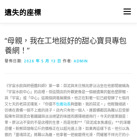
跳
至
遺失的座標
選單
主
要
內
容
“母親，我在工地挺好的甜心寶貝專包
養網！”
發佈日期:
2026 年 5 月 13 日
作者:
ADMIN
《宇宙水餃與終極醬料師》第一章：蒜泥與末日預兆廖沾沾坐在他那間被稱為
「宇宙水餃中心」的店裡，但這間店的外觀更像是一個被遺棄的藍色塑膠棚，
與「宇宙」或「中心」這兩個詞毫無關係。他正在對著一缸已經發酵了七個月
又七天的老蒜泥嘆氣。「你還不
包養站長
夠靈動，我的蒜泥。」他輕聲細語，
彷彿在責備一個不上進的孩子。店內只有他一個人，連蒼蠅都因為難以忍受那
股陳年蒜頭混合著鐵鏽與淡淡絕望的味道而選擇繞道飛行。今天的營業額是：
零。廖沾沾不安的不是店裡的生意，而是他對**「蒜泥成本焦慮症」**的深層
恐懼。新鮮蒜頭每公斤的價格正在以超光速上漲，如果再這樣下去，他引以為
傲的「靈魂蒜泥」將難以為繼。他拿著一把被磨得光滑、閃耀著不祥光芒的小