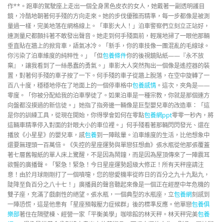
作**。跑車的駕駛座上走出一個全身黑色皮衣的女人，她戴著一副透明護目
鏡，冷酷地朝著何手殘的方向走來。她的步伐優雅而精準，每一步都像是被測
量過一樣，完美地落在網格線上。「車影大人！」泊車警察們立刻立正站好，
連測量尺都顫抖著不敢發出聲音。她走到何手殘面前，輕蔑地掃了一眼他那輛
垂直貼在牆上的掀背車，語氣冰冷。「新手，你的車技像一團混亂的毛線球。
你污染了泊車維度的純粹性。」「但
包養條件
你的後視鏡貼紙——『永不放
棄』，讓我看到了一絲愚蠢的勇氣。」車影大人突然掏出一個像是遙控器的裝
置，對著何手殘的車子按了一下。何手殘的車子從牆上脫落，在空中旋轉了一
百八十度，穩穩地停在了地面上的一個停車格中
包養感情
。這次，夾角是——
零度。「你被分配給我的泊車學徒了。如果泊車是一種宗教，你就是那個連方
向盤都沒摸過的新信徒。」她指了指旁邊一輛像是巨型嬰兒車的改造車：「這
是你的訓練工具，從現在開始，你得學會如何在零點
包養網ppt
零零一秒內，將
這輛車精準停入對面的針眼大小的車位裡。」何手殘看著那輛閃閃發光、還在
播放《小星星》的嬰兒車，感
包養
到一陣眩暈。泊車維度的生活，比他想象中
還要無理頭一百萬倍。《失控的星座運勢與單戀狂想曲》張水瓶從他那張覆蓋
著七層舊報紙的單人床上驚醒，不是因為鬧鐘，而是因為屋頂傳來了一陣震耳
欲聾的廣播聲。「緊急！緊急！今日星座運勢超級大修正！所有天秤座請注
意！由於月球剛剛打了一個噴嚏，您的戀愛機率從昨日的百分之九十九點九，
陡降至負百分之八十七！」廣播員的聲音聽起來像是一個正在經歷中年危機的
雙子座，充滿了戲劇性的絕望。張水瓶，一個典型的水瓶座，立
包養網
刻感到
一陣恐慌，這是他患有「星座預報壓力症候群」後的標準反應。他單戀
包養俱
樂部
著住在隔壁棟、經營一家「平衡美學」咖啡館的林天秤。林天秤完美
包養