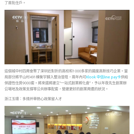
了首批住戶。
這個城中村四周會聚了深圳近對折的高校和1000多家的國度高新技巧企業。當
局部分將平山村491棟衡宇歸入整治晉陞，兩年內可
Klook 中信line pay卡
供給
保證性住房9000套。將來還將建立“一站式創業孵化倉”，予以年夜先生創業辦
公場地及政策支撐等公共辦事配套，營建更好的創業周遭的狀況。
浙江玉環：多措并舉熱心政策留人才