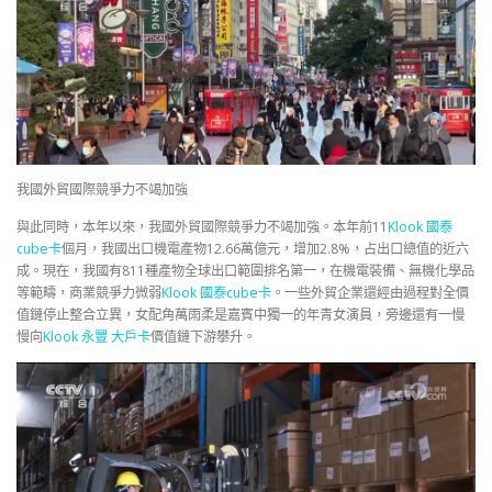
我國外貿國際競爭力不竭加強
與此同時，本年以來，我國外貿國際競爭力不竭加強。本年前11
Klook 國泰
cube卡
個月，我國出口機電產物12.66萬億元，增加2.8%，占出口總值的近六
成。現在，我國有811種產物全球出口範圍排名第一，在機電裝備、無機化學品
等範疇，商業競爭力微弱
Klook 國泰cube卡
。一些外貿企業還經由過程對全價
值鏈停止整合立異，女配角萬雨柔是嘉賓中獨一的年青女演員，旁邊還有一慢
慢向
Klook 永豐 大戶卡
價值鏈下游攀升。