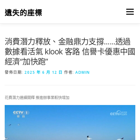
跳
至
遺失的座標
選單
主
要
內
容
消費潛力釋放、金融鼎力支撐……透過
數據看活氣 klook 客路 信譽卡優惠中國
經濟“加快跑”
發佈日期:
2025 年 6 月 12 日
作者:
ADMIN
花費潛力連續開釋 推進辦事業較快增加