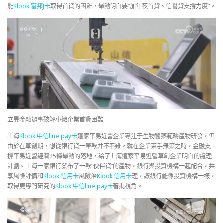
能
Klook 富邦J卡
取得首貸的困難，舉動明白要“加年夜首貸、信譽貸支撐力度”。
立異金融辦事破解小微企業首貸困難
上海
Klook 中信line pay卡
這家平易近營企業專注于生物醫藥範疇產物研發，但
由於在草創期，想從銀行貸一筆款并不不難。就在企業束手無策之時，金融支
撐平易近營經濟25條舉動的落地，給了上海這家平易近營草創企業明白的處理
計劃。上海一家銀行發布了一款“伙伴貸”的產物，銀行與投資機構一起配合，共
享風險評價和
Klook 信用卡
風險治
Klook 信用卡
理，讓銀行能像投資機構一樣，
取得更專門研究的
Klook 中信line pay卡
審批視角。