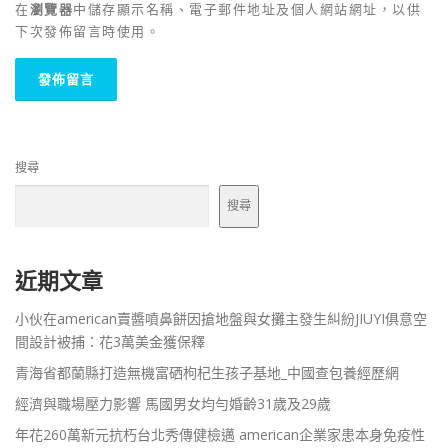
在
瀏覽器
中儲存顯示名稱、電子郵件地址及個人網站網址，以供
下次發佈留言時使用。
搜尋
搜尋
近期文章
小伙在american賣醬噴鼻餅因搶地盤與女攤主發生糾紛JIUYI俱意空
間設計被捕：花3萬美金獲保釋
青海省都蘭縣打造無機富硒枸杞生孩子基地_中國查包養經歷網
經濟與職場壓力影響 馬國男女均勻婚齡31歲及29歲
年花260萬新元抗朽台北秀傳健檢邁 american企業家患本身免疫性