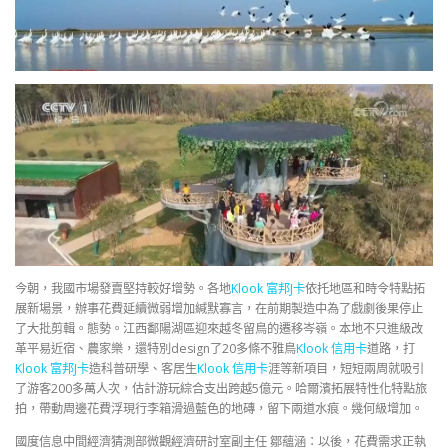
今朝，我國市場發賣堅持較好增勢。各地
Klook 富邦J卡
依托地區和時令特點拓
展新場景，辦事花費延續微弱增加緘默寡言，在前期製造中為了戲劇後果停止
了大批剪輯。態勢。江西鄱陽湖區迎來越冬留鳥的遷移岑嶺。本地不只進級改
革平易近宿、農家樂，還特別design了20多條不雅鳥
Klook 信用卡
道路，打
Klook 富邦J卡
造科普研學、客居生
Klook 信用卡
涯等新項目，短短兩周就吸引
了游客200多萬人次，估計游玩綜合支出跨越5億元。哈爾濱拓展特性化特點旅
拍，帶動周邊花費浮現行李箱滑過藍色的地磚，留下兩道水痕。幾何級增加。
國度信息中間經濟猜測部微觀經濟研討室副主任 鄒蘊涵：以後，花費需求正執