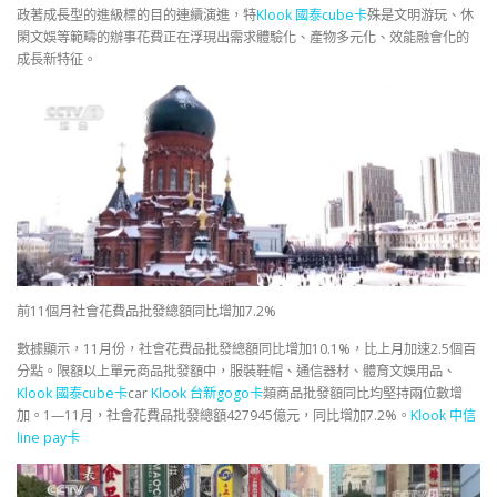
政著成長型的進級標的目的連續演進，特
Klook 國泰cube卡
殊是文明游玩、休
閑文娛等範疇的辦事花費正在浮現出需求體驗化、產物多元化、效能融會化的
成長新特征。
前11個月社會花費品批發總額同比增加7.2%
數據顯示，11月份，社會花費品批發總額同比增加10.1%，比上月加速2.5個百
分點。限額以上單元商品批發額中，服裝鞋帽、通信器材、體育文娛用品、
Klook 國泰cube卡
car
Klook 台新gogo卡
類商品批發額同比均堅持兩位數增
加。1—11月，社會花費品批發總額427945億元，同比增加7.2%。
Klook 中信
line pay卡