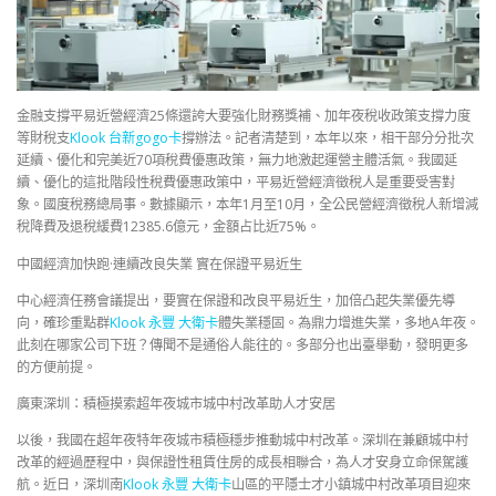
金融支撐平易近營經濟25條還誇大要強化財務獎補、加年夜稅收政策支撐力度
等財稅支
Klook 台新gogo卡
撐辦法。記者清楚到，本年以來，相干部分分批次
延續、優化和完美近70項稅費優惠政策，無力地激起運營主體活氣。我國延
續、優化的這批階段性稅費優惠政策中，平易近營經濟徵稅人是重要受害對
象。國度稅務總局事。數據顯示，本年1月至10月，全公民營經濟徵稅人新增減
稅降費及退稅緩費12385.6億元，金額占比近75%。
中國經濟加快跑·連續改良失業 實在保證平易近生
中心經濟任務會議提出，要實在保證和改良平易近生，加倍凸起失業優先導
向，確珍重點群
Klook 永豐 大衛卡
體失業穩固。為鼎力增進失業，多地A年夜。
此刻在哪家公司下班？傳聞不是通俗人能往的。多部分也出臺舉動，發明更多
的方便前提。
廣東深圳：積極摸索超年夜城市城中村改革助人才安居
以後，我國在超年夜特年夜城市積極穩步推動城中村改革。深圳在兼顧城中村
改革的經過歷程中，與保證性租賃住房的成長相聯合，為人才安身立命保駕護
航。近日，深圳南
Klook 永豐 大衛卡
山區的平隱士才小鎮城中村改革項目迎來