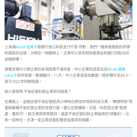
上海浦
Klook 信用卡
發銀行張江科技支行行長 郊野：我們一路來做風險的評價
和風險的治理，大師在一個鏈條上，企業可以享用到財產基金和銀行的配合的
金融辦事。
跟著支撐中小微企業的各項政策不竭完美，中小企業的成長信念
Klook 國泰
cube卡
有所恢復。數據顯示，11月，中小企業成長指數進一個步驟升至89.3，
高于2022年同期程度。
缺少典質物 平易近營科創企業若何融資？
在構造上，金融支撐平易近營經濟25條明白將加年夜對科技立異、“專精特新”等
重點範疇平易近營企業的支撐力度，優化信貸構造。可是，科技型企業“輕資
產、重技巧”，缺乏典質物等題目，還是平易近營科創企業融資的“絆腳石”。比
來一段時光，天津一家企業就面對著資金需求的困難。