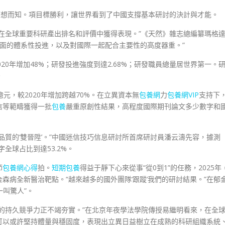
可想而知。項目標勝利，讓世界看到了中國支撐基本研討的決計與才能。
在全球重要科研產出排名和評價中獲得表現。”《天然》雜志總編纂瑪格
方面的體系性投進，以及對國際一起配合主要性的高度器重。”
2020年增加48%；研發投進強度到達2.68%；研發職員總量居世界第一。
。
7億元，較2020年增加跨越70%。在立異資本無
包養網
力
包養網VIP
支持下
信等範疇獲得一批
包養
嚴重原創性結果，高程度國際期刊論文多少數字和
品質的‘雙晉陞’。”中國迷信技巧信息研討所首席研討員潘云濤先容，據測
全球占比到達53.2%。
節
包養網心得
拍。
短期包養
得益于靜下心來從事“從0到1”的任務，2025年
森病全新醫治靶點。“越來越多的國外團隊‘跟蹤’我們的研討結果。”在郁
一叫驚人”。
的持久競爭力正不竭夯實。”在北京年夜學法學院傳授易繼明看來，在全
可以或許堅持體量與穩固度，表現出立異日益樹立在成熟的科研組織系統