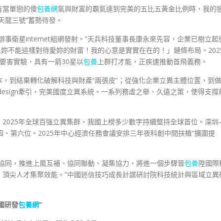
有當單戀的傻
包養網
氣與財富的霸氣達到完美的五比五黃金比例時，我的
天龍三號”蓄勢待發。
事衛星internet組網發射。”天兵科技董事長康永來先容，企業已樹立起
妳不能這樣對待愛妳的財富！我的心意是實實在在的！」鏈條布局。202
的要害實驗，具有一箭30星以
包養
上群打才能，正疾速推動首飛義務。
本，到結果轉化破解科技與財產“兩張皮”；從強化企業立異主體位置，到
design牽引，完美國度立異系統。一系列務虛之舉、久遠之策，使得支撐
2025年全球百強立異集群，我國上榜多少數字持續堅持全球首位。深圳
、第六位。2025年中心經濟任務會議安排三年夜科創中間扶植“擴圍提
力協同，推進上風互補、協同聯動、凝集協力，將進一個步驟晉
包養
陞國際
、頂尖人才集聚效能。”中國迷信技巧成長計謀研討院科技統計與區域立異
國研發
包養網
”