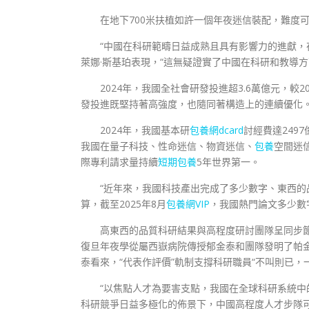
在地下700米扶植如許一個年夜迷信裝配，難度
“中國在科研範疇日益成熟且具有影響力的進獻，
萊娜·斯基珀表現，“這無疑證實了中國在科研和教導
2024年，我國全社會研發投進超3.6萬億元，較
發投進既堅持著高強度，也隨同著構造上的連續優化
2024年，我國基本研
包養網dcard
討經費達249
我國在量子科技、性命迷信、物資迷信、
包養
空間迷
際專利請求量持續
短期包養
5年世界第一。
“近年來，我國科技產出完成了多少數字、東西的
算，截至2025年8月
包養網VIP
，我國熱門論文多少數字
高東西的品質科研結果與高程度研討團隊呈同步
復旦年夜學從屬西嶽病院傳授郁金泰和團隊發明了帕金
泰看來，“代表作評價”軌制支撐科研職員“不叫則已，
“以焦點人才為要害支點，我國在全球科研系統中
科研競爭日益多極化的佈景下，中國高程度人才步隊