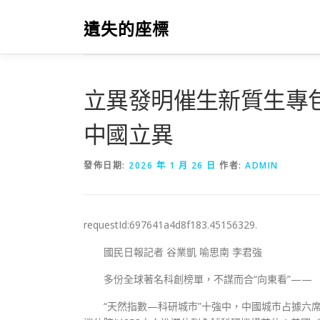
跳
至
遺失的座標
主
要
內
容
立異發明催生新質生專
中國立異
發佈日期:
2026 年 1 月 26 日
作者:
ADMIN
requestId:697641a4d8f183.45156329.
國民日報記者 谷業凱 喻思南 李君強
多份全球著名科創榜單，不謀而合“向東看”——
“天然指數—科研城市”十強中，中國城市占據六席