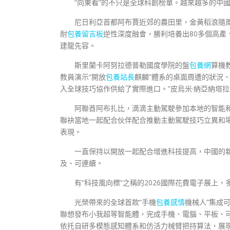
“向東看”的不只是全球科創榜單。越來越多的中
尼日利亞首都阿布賈近郊的農田里，金黃稻浪隨
耐
包養留言板
逆性深度融會，勝利培養出80多個高產
建龍先容。
斯里蘭卡阿努拉德普勒國度學院的盤
包養網
算機
教員演示“開放
包養站長
麒麟”體系的桌面周遭的狀況
入全球技巧協作供給了實際進口。”皮烏米·納亞納塔
阿聯酋阿布扎比，滴滴主動駕駛參加本地的智能和
聯袂當地一起配合伙伴配合推動主動駕駛技巧立異和
表現。
一直保持以開放一起配合增進科技提高，中國的
及、可連續。
有“科技風向標”之稱的2026國際花費電子展上
光榮帶來的全球首款“手機
包養感情
機械人”集成可
聯想發布小我超等智能體，完成手機、電腦、平板、可
依托自研多模態感知體系和仿活力械臂把持算法，展