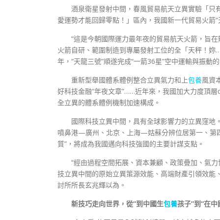
酒泉衛星發射中間，春風貿易航天立異實驗「只
愛運勢才能回歸零點！」區內，我國新一代貿易火箭“
“這是今朝國際運力最年夜的貿易航天火箭，旨在辦
火箭自研、範圍制造到專屬發射工位的全「天秤！妳…
年，“天龍三號”順遂完成“一箭36星”空中運輸與振動
重新型舉國體系體例整合立異氣力和上
包養
風資
好科技金融“年夜文章”……近年來，我國加大力度頂層
全立異的體系體例機制加速構成。
國際科技立異中間，具有全球影響力的立異窪地。
噴鼻港—廣州、北京、上海—姑蘇分辨位居第一、第四
質”，將成為我國邁向科技強國的主要計謀支點。
“經由過程空間拓展、資本兼顧、政策疊加、氣
技立異中間的原始立異策源效能、高端財產引領效能
討所所長玄兆輝以為。
新技巧走向世界，從“到中國生
包養
孩子”到“在中