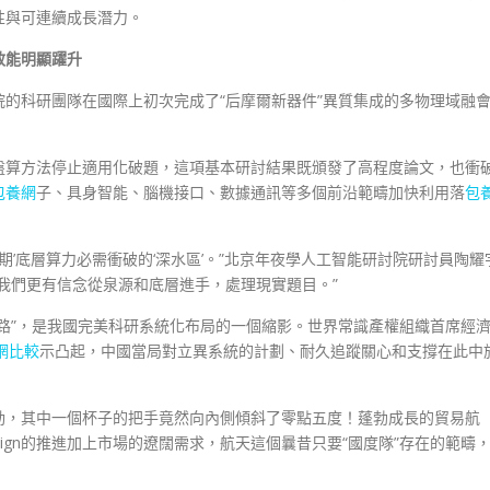
性與可連續成長潛力。
效能明顯躍升
的科研團隊在國際上初次完成了“后摩爾新器件”異質集成的多物理域融
盤算方法停止適用化破題，這項基本研討結果既頒發了高程度論文，也衝
包養網
子、具身智能、腦機接口、數據通訊等多個前沿範疇加快利用落
包
期’底層算力必需衝破的‘深水區’。”北京年夜學人工智能研討院研討員陶耀
我們更有信念從泉源和底層進手，處理現實題目。”
路”，是我國完美科研系統化布局的一個縮影。世界常識產權組織首席經
網比較
示凸起，中國當局對立異系統的計劃、耐久追蹤關心和支撐在此中
動，其中一個杯子的把手竟然向內側傾斜了零點五度！蓬勃成長的貿易航
ign的推進加上市場的遼闊需求，航天這個曩昔只要“國度隊”存在的範疇