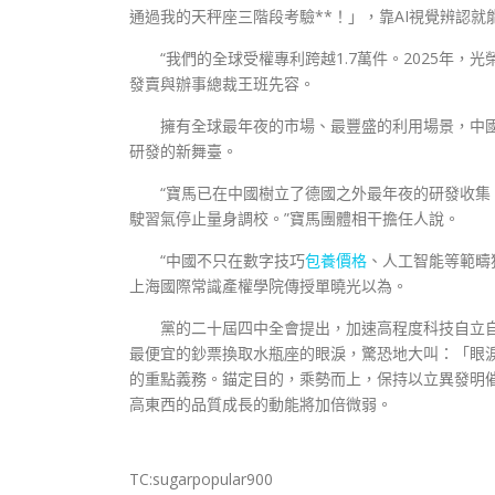
通過我的天秤座三階段考驗**！」，靠AI視覺辨認就
“我們的全球受權專利跨越1.7萬件。2025年，
發賣與辦事總裁王班先容。
擁有全球最年夜的市場、最豐盛的利用場景，中
研發的新舞臺。
“寶馬已在中國樹立了德國之外最年夜的研發收集
駛習氣停止量身調校。”寶馬團體相干擔任人說。
“中國不只在數字技巧
包養價格
、人工智能等範疇
上海國際常識產權學院傳授單曉光以為。
黨的二十屆四中全會提出，加速高程度科技自立
最便宜的鈔票換取水瓶座的眼淚，驚恐地大叫：「眼淚
的重點義務。錨定目的，乘勢而上，保持以立異發明
高東西的品質成長的動能將加倍微弱。
TC:sugarpopular900