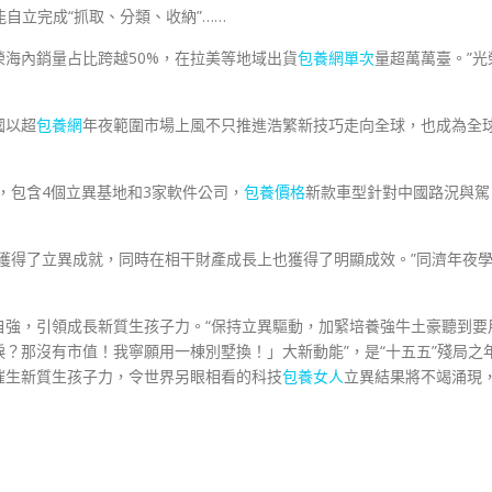
能自立完成“抓取、分類、收納”……
光榮海內銷量占比跨越50%，在拉美等地域出貨
包養網單次
量超萬萬臺。”光
國以超
包養網
年夜範圍市場上風不只推進浩繁新技巧走向全球，也成為全
，包含4個立異基地和3家軟件公司，
包養價格
新款車型針對中國路況與駕
獲得了立異成就，同時在相干財產成長上也獲得了明顯成效。”同濟年夜
自強，引領成長新質生孩子力。“保持立異驅動，加緊培養強牛土豪聽到要
？那沒有市值！我寧願用一棟別墅換！」大新動能”，是“十五五”殘局之
催生新質生孩子力，令世界另眼相看的科技
包養女人
立異結果將不竭涌現