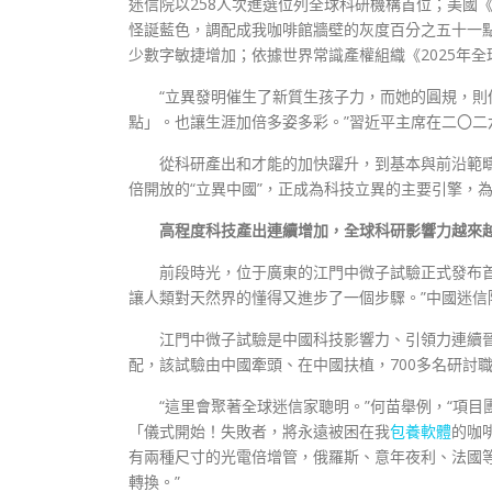
迷信院以258人次進選位列全球科研機構首位；美國
怪誕藍色，調配成我咖啡館牆壁的灰度百分之五十一
少數字敏捷增加；依據世界常識產權組織《2025年
“立異發明催生了新質生孩子力，而她的圓規，則
點」。也讓生涯加倍多姿多彩。”習近平主席在二〇二
從科研產出和才能的加快躍升，到基本與前沿範
倍開放的“立異中國”，正成為科技立異的主要引擎，
高程度科技產出連續增加，全球科研影響力越來
前段時光，位于廣東的江門中微子試驗正式發布
讓人類對天然界的懂得又進步了一個步驟。”中國迷信
江門中微子試驗是中國科技影響力、引領力連續
配，該試驗由中國牽頭、在中國扶植，700多名研討職
“這里會聚著全球迷信家聰明。”何苗舉例，“項目
「儀式開始！失敗者，將永遠被困在我
包養軟體
的咖
有兩種尺寸的光電倍增管，俄羅斯、意年夜利、法國
轉換。”