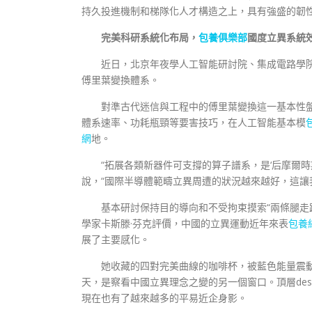
持久投進機制和梯隊化人才構造之上，具有強盛的韌
完美科研系統化布局，
包養俱樂部
國度立異系統
近日，北京年夜學人工智能研討院、集成電路學院
傅里葉變換體系。
對準古代迷信與工程中的傅里葉變換這一基本性
體系速率、功耗瓶頸等要害技巧，在人工智能基本模
網
地。
“拓展各類新器件可支撐的算子譜系，是‘后摩爾時
說，“國際半導體範疇立異周遭的狀況越來越好，這讓
基本研討保持目的導向和不受拘束摸索“兩條腿走
學家卡斯滕·芬克評價，中國的立異運動近年來表
包養
展了主要感化。
她收藏的四對完美曲線的咖啡杯，被藍色能量震
天，是察看中國立異理念之變的另一個窗口。頂層des
現在也有了越來越多的平易近企身影。