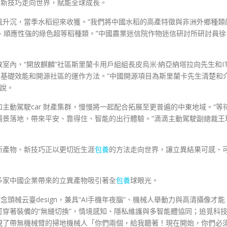
國新技巧走向世界，賦能全球成長。
風升沉，當季水稻迎來收獲。“我們將中國水稻的高產特徵與非洲外鄉種類
、順應性強的綠色超等稻種類。”中國農業迷信院作物迷信研討所研討員徐
教室內，“開放麒麟”社區斯里蘭卡用戶組組長皮烏米·納亞納塔拉向先生和I
、基礎效能和開源社區的運作方法。“中國開源項目為斯里蘭卡先生清楚和
拉說。
主動駕駛car 財產集群，慢慢將一起配合拓展至更普遍的中東地域。“等
場景落地，帶來平安、靠得住、智能的出行體驗。”滴滴主動駕駛副總裁王
新產物、新技巧正以更切近生涯
包養
的方法走向世界，讓立異結果可感、
，多家中國企業帶來的立異產物吸引著全
包養
球眼光。
念頭械云臺design，兼具“AI手機年夜腦”、機械人舉動力與高清攝像才能
穿著裝備的“無縫切換”，情境感知、隱私維護與多智能體協同；追覓科
現了帶無機械臂的掃地機械人「你們兩個，給我聽著！現在開始，你們必