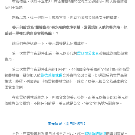
有報道稱，估計于本年8月在南非舉辦的2023年金磚國度引導人峰會將會
商相干議題。
剖析以為，這一假想一旦成為實際，將助力國際金融新次序的構成。
美元何故成為“霸權貨泉”張水瓶的處境更糟，當圓規刺入他的藍光時，他
感到一股強烈的自我審視衝擊。？
讓我們先往返顧一下，美元霸權是若何構成的。
第一次世界年夜戰停止后，美元逐步代替
震旦辦公家具
英鎊成為國際儲蓄
貨泉。
第二次世界年夜戰停止前的1944年，44個國度在美國新罕布什爾州的布雷
頓叢林鎮，餐與加入結
歐德系統傢俱
合外貨幣金融合議，切磋戰后的世界商業
格式。終極，列國簽訂《布雷頓叢林協議》，確立了以美元和黃金為基本的金
匯兌本位制。
在布雷頓叢林系統之下，列國貨泉與美元掛鉤，而美元以每盎司35美元的
價錢與黃金掛鉤，不限任何前提，美元就是黃金，“美金”的名號名副實在。
美元貨泉
（圖自路透社）
不外，布雷頓叢林系統自其出生之日起，就一
歐德系統傢俱
向遭到質疑。