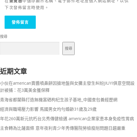
在
瀏覽器
中儲存顯示名稱、電子郵件地址及個人網站網址，以供
下次發佈留言時使用。
搜尋
搜尋
近期文章
小伙在american賣醬噴鼻餅因搶地盤與女攤主發生糾紛JIUYI俱意空間設
計被捕：花3萬美金獲保釋
青海省都蘭縣打造無機富硒枸杞生孩子基地_中國查包養經歷網
經濟與職場壓力影響 馬國男女均勻婚齡31歲及29歲
年花260萬新元抗朽台北秀傳健檢邁 american企業家患本身免疫性胃病
主食轉為比薩面條 意年夜利青少年秀傳醫院勞檢瘦削問題日趨嚴重