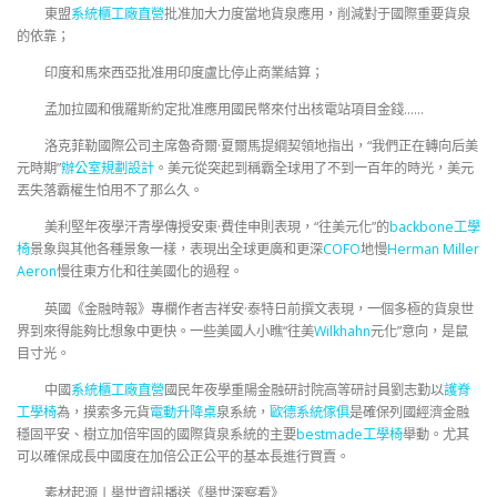
東盟
系統櫃工廠直營
批准加大力度當地貨泉應用，削減對于國際重要貨泉
的依靠；
印度和馬來西亞批准用印度盧比停止商業結算；
孟加拉國和俄羅斯約定批准應用國民幣來付出核電站項目金錢……
洛克菲勒國際公司主席魯奇爾·夏爾馬提綱契領地指出，“我們正在轉向后美
元時期”
辦公室規劃設計
。美元從突起到稱霸全球用了不到一百年的時光，美元
丟失落霸權生怕用不了那么久。
美利堅年夜學汗青學傳授安東·費佳申則表現，“往美元化”的
backbone工學
椅
景象與其他各種景象一樣，表現出全球更廣和更深
COFO
地慢
Herman Miller
Aeron
慢往東方化和往美國化的過程。
英國《金融時報》專欄作者吉祥安·泰特日前撰文表現，一個多極的貨泉世
界到來得能夠比想象中更快。一些美國人小瞧“往美
Wilkhahn
元化”意向，是鼠
目寸光。
中國
系統櫃工廠直營
國民年夜學重陽金融研討院高等研討員劉志勤以
護脊
工學椅
為，摸索多元貨
電動升降桌
泉系統，
歐德系統傢俱
是確保列國經濟金融
穩固平安、樹立加倍牢固的國際貨泉系統的主要
bestmade工學椅
舉動。尤其
可以確保成長中國度在加倍公正公平的基本長進行買賣。
素材起源丨舉世資訊播送《舉世深察看》