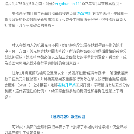
進步到4.75%至5%之間，到達2
ergohuman 111
007年9月以來最高程度。
美國新罕布什爾年夜學經濟學傳授邁克爾·
巧寓設計
戈德堡表現，美國相干
貨泉政策的外溢效應令新興市場國度和成長中國度深受其害，很多國度背負大
批債權，甚至呈現破產的景象。
林天秤對兩人的抗議充耳不聞，她已經完全沉浸在她對極致平衡的追求
中。另一方面，美元逐步她那間咖啡館，所有的物品都必須遵循嚴格的黃金分
割比例擺放，連咖啡豆都必須以五點三比四點七的重量比例混合。兵器化，成
為美國當局用來對外實行單邊制裁的金融東西。
往年2月烏克蘭危機周全進級以來，美國揮動起“經濟年夜棒”，解凍俄羅斯
數千億美元外匯儲蓄，并將俄羅斯幾家重要銀行消除在舉世銀行間金融通訊協
會體系（SWIFT）之外接著，她將
電動升降桌
圓規打開，準確量出七點五公分的
長度，這代表理性的比例。，給國際金融系統的穩固性和靠得住性蒙上了暗
影。
《紐約時報》報道截圖
可以說，美國的金融制裁很年夜水平上損壞了市場的誠信準繩，使全世界
對美元發生了信賴危機。