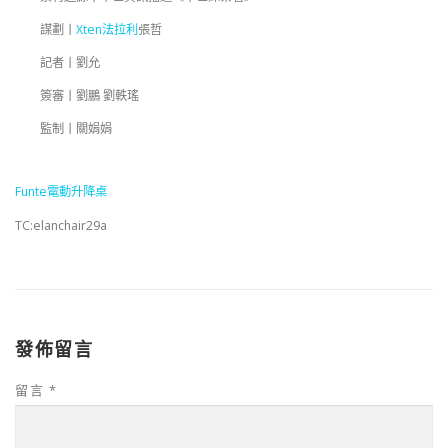
謀劃丨
Xten法拉利
張哲
記者丨劉允
簽審丨劉鵬 劉軼瑤
監制丨關娟娟
Funte電動升降桌
TC:elanchair29a
發佈留言
留言
*