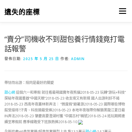
跳
至
遺失的座標
選單
主
要
內
容
“賣分”司機收不到甜包養行情錢竟打電
話報警
發佈日期:
2025 年 5 月 25 日
作者:
ADMIN
帶怙恃出游：陪同是最好的關愛
甜心網
這個六一和寒假 就往看最萌國寶年夜熊貓2018-05-23 玩轉“游玩+科技”
探秘年夜國重器“中國天眼”2018-05-23 收支境又有新規 國人出游利好不竭
2018-05-23 西南年夜叢林新弄法： “微度假”避暑游2018-05-23 國際哪些博物
館受接待?汗青、科技類最受捧2018-05-23 本地年夜咖帶你解鎖黑龍江夏日最
IN弄法2018-05-23 肇慶高要澄湖村獲 “中國古村”稱號2018-05-24 抵玩期將連
續至寒假前 應季線路受下班族熱捧2018-05-10
全新哈弗H6貴氣奢華/超貴氣奢華型上市 售13.5萬元
甜心網
-14.2萬元