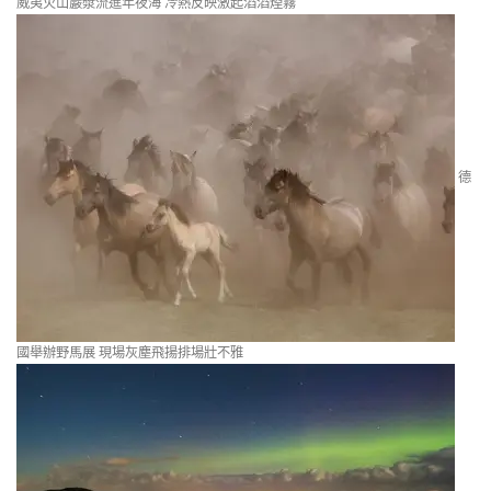
威夷火山巖漿流進年夜海 冷熱反映激起滔滔煙霧
德
國舉辦野馬展 現場灰塵飛揚排場壯不雅