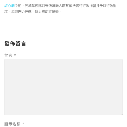
甜心網
今朝，莞城年夜隊對守法嫌疑人廖某依法實行行政拘留并予以行政罰
款。現案件仍在進一個步驟處置傍邊。
發佈留言
留言
*
顯示名稱
*