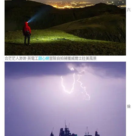
六
合茫茫人渺渺 英電工
甜心網
冒險自拍捕獲威爾士壯美風景
倫