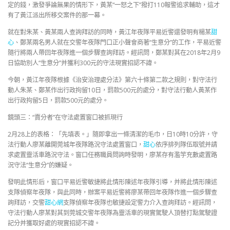
定的錢，激發爭論無果的情形下，黃某“一怒之下”撥打110報警追求輔助，這才
有了黃江派出所移交案件的那一幕。
就在對朱某、黃某兩人查詢拜訪的同時，黃江年夜隊平易近警還發明有楊某
甜
心
、鄭某兩名男人就在交警年夜隊門口正小聲會商著“生意分”的工作，平易近警
隨行將兩人帶回年夜隊進一個步驟查詢拜訪。經訊問，鄭某對其在2018年2月9
日協助別人“生意分”并獲利300元的守法現實招認不諱。
今朝，黃江年夜隊根據《治安治理處分法》第六十條第二款之規則，對守法行
動人朱某、鄭某作出行政拘留10日，罰款500元的處分，對守法行動人黃某作
出行政拘留5日，罰款500元的處分。
鏡頭三：“賣分者”在守法處置窗口被抓現行
2月28上的表格：「先填表。」隨即拿出一條清潔的毛巾，日10時10分許，守
法行動人廖某離開莞城年夜隊路況守法處置窗口，
甜心
依序排列隊伍取號并請
求處置靈活車路況守法。窗口任務職員問詢時發明，廖某存有濫竽充數處置路
況守法“生意分”的嫌疑。
發明此情形后，窗口平易近警敏捷將此情形陳述年夜隊引導，并將此情形陳述
支隊偵察年夜隊，與此同時，辦案平易近警將廖某帶回年夜隊作進一個步驟查
詢拜訪，交警
甜心網
支隊偵察年夜隊也敏捷設定警力介入查詢拜訪。經訊問，
守法行動人廖某對其到莞城交警年夜隊為靈活車的現實駕駛人頂替打點駕駛證
記分并獲取好處的現實招認不諱。