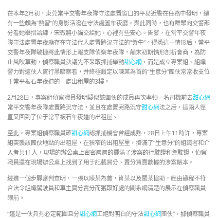
在本年2月初，東莞常平交警年夜隊守法處置窗口的平易近警在任務中發明，總
有一些頗為“熟習”的身影活潑在守法處置年夜廳，與此同時，也有群眾向交警部
分看她舉措諳練，宋微將小貓交給她，心裡有些安心。告發，在常平交警年夜
隊守法處置年夜廳存在守法代人處置路況守法的“黃牛”。得悉這一情形后，常平
交警年夜隊敏捷將此情形上報支隊偵察年夜隊，顛末初期情形剖析會商，為防
止風吹草動，偵察職員決議先不采取抓捕舉動
甜心網
，而是成立專案組、組織
警力對這伙人實行黑暗察看，并終極鎖定以陳某為首的“生意分”團伙常常收支位
于常平板石年夜道的一處出租屋的3樓。
2月28日，專案組偵察職員發明疑似該團伙的成員再次率領一名司機前去
甜心網
常平交警年夜隊處置路況守法，並且在處置完路況守
甜心網
法之后，這兩人徑
直又回到了位于常平板石年夜道的出租屋。
至此，專案組偵察職員確
甜心網
認抓捕機會曾經成熟，28日上午11時許，專案
組突襲該團伙地點的出租屋，在狹窄的出租屋里，擠滿了“生意分”的組織者和介
入者共11人，現場的辦公桌上密密層層的擺滿了涉案的行駛證和駕駛證，偵察
職員還在現場辦公桌上找到了用于記載買分、賣分買賣數據的涉案賬本。
經進一個步驟審判查明，一張以陳某為首，肖某以及羅某協助，經由過程不符
合法令組織駕駛員和車主買分賣分而獲取好處的關系網清楚的展示在偵察職員
眼前。
“這是一伙具有必定範圍且分
甜心網
工絕對明白的守法
甜心網
團伙”，據偵察職員