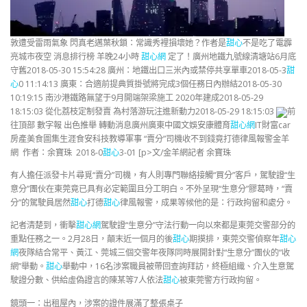
敦遭受雷雨氣象 閃真老邁葉秋鎖：常識秀裡損壞她？作者是
甜心
不是吃了電霹
亮城市夜空 消息排行榜 羊晚24小時
甜心網
定了！廣州地鐵九號線清塘站6月底
守舊2018-05-30 15:54:28 廣州：地鐵出口三米內或禁停共享單車2018-05-3
甜
心
0 11:14:13 廣東：合適前提典質掛號將完成3個任務日內辦結2018-05-30
10:19:15 南沙港鐵路無望于9月開端架梁施工 2020年建成2018-05-29
18:15:03 從化荔枝定制發賣 為村落游玩注進新動力2018-05-29 18:15:03
前
往頂部 數字報 出色推舉 轉動消息廣州廣東中國文娛安康體育
甜心網
IT財富car
房產美食圖集生涯食安科技教導軍事 “賣分”司機收不到錢竟打德律風報警金羊
網 作者：余寶珠 2018-0
甜心
3-01 [p>文/金羊網記者 余寶珠
有人擔任派發卡片尋覓“賣分”司機，有人則專門聯絡接觸“買分”客戶，駕駛證“生
意分”團伙在東莞竟已具有必定範圍且分工明白。不外呈現“生意分”膠葛時，“賣
分”的駕駛員居然
甜心
打德
甜心
律風報警，成果等候他的是：行政拘留和處分。
記者清楚到，衝擊
甜心網
駕駛證“生意分”守法行動一向以來都是東莞交警部分的
重點任務之一。2月28日，顛末近一個月的後
甜心
期摸排，東莞交警偵察年
甜心
網
夜隊結合常平、黃江、莞城三個交警年夜隊同時展開針對“生意分”團伙的“收
網”舉動。
甜心
舉動中，16名涉案職員被帶回查詢拜訪，終極組織、介入生意駕
駛證分數、供給虛偽證言的陳某等7人依法
甜心
被東莞警方行政拘留。
鏡頭一：出租屋內，涉案的證件展滿了整張桌子