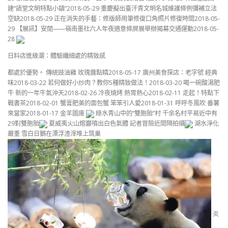
建“語堂文明特點小鎮”2018-05-29 重慶擬出臺汗青文明名城維護條例彌補立法
空缺2018-05-29 正在消失的手藝：修版師用筆修復口角照片修復時間2018-05-
29 【展訊】安閒——嶺南墨社六人年夜適意條屏展舉辦揭幕交通運動2018-05-
28
日料店進級潮：體驗纖細處的精致感
都處於優勢。 傳統豉油雞 玫瑰露點睛2018-05-17 廣州美食探店：老字號 經典
味2018-03-22 若何做好小炒肉？教你5種精致做法！2018-03-20 喝一碗酸湯肥
牛 新的一年牛氣沖天2018-02-26 冷夜燒烤 熱胃熱心2018-02-11 走起！特點下
戰書茶2018-02-01 蟹膏肥美的面包蟹 笨笨引人愛2018-01-31 呼呼冬風吹 番薯
來當家2018-01-17 金羊圖庫
綠水青山中的“雙胞胎”村 千余名村平易近中有
29對雙胞胎
夏威夷火山熔巖噴出白色氣體 記者冒險近間隔拍攝
湖水淨化
嚴重 雪白日鵝在漂浮渣滓堆上筑巢
炎