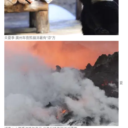
炎夏季 廣州年夜熊貓消暑有“涼”方
夏