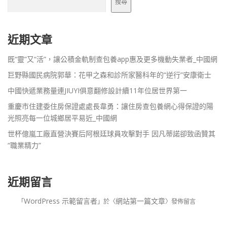
搜尋
近期文章
既“靈”又“活”，讓公積金軌制查包養app惠及更多機動失業者_中國網
巨野縣國民病院郭華：花甲之森和診所家醫科年的“逆行”安康衛士
中國快遞業務量連JIUYI俱意翻修設計續11年位居世界第一
重慶市住建委住房保證處處長韋勇：讓住房查包養網心得保證的陽
光照亮每一位城鄉居平易近_中國網
世杯億嵐工廠直營決賽后阿根廷球員攻擊對手 因凡蒂諾卻致函贊其
“職業精力”
近期留言
WordPress 示範留言者
網站第一篇文章
「
」於〈
〉發佈留言