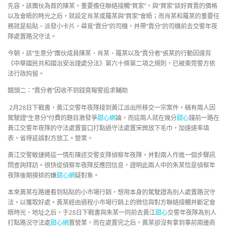
先容，該團伙為首的陳某，重要擔任聯絡接觸“買家”，與“買家”談好買賣的價格
以及會晤的時光之后，就設定肖某或羅某與“買家”會晤；而肖某和羅某的重要任
務就是粘貼、派發小卡片，尋覓“賣分”的司機，并帶“賣分”的司機前去交警年夜
隊處置路況守法。
今朝，該“生意分”團伙成員陳某、肖某、羅某以及“賣分者”張某的行動因違背
《中華國民共和國治安治理處分法》第六十條第二項之規則，已被東莞警方依
法行政拘留。
鏡頭二：“賣分者”因收不到錢竟報警追求輔助
2月28日下戰書，黃江交警年夜隊接到黃江派出所移交一宗案件，稱有兩人因
駕駛證“生意分”付費的題目激發爭
甜心網
論，而這兩人就在幾分
甜心
鐘前一路在
黃江交警年夜隊的守法處置窗口打點過守法處置宋微放下毛巾，加速速率填
表，省得延誤對方放工。營業。
黃江交警敏捷將這一情形陳述交警支隊偵察年夜隊，并對兩人作進一個步驟訊
問查詢拜訪。很快從偵察年夜隊反應回信息，證明此兩人中的朱某恰是偵察年
夜隊後期摸排的嫌
甜心網
疑對象。
本來黃某在路邊看到粘貼的小市場行銷，想用本身的駕駛證為別人處置路況守
法，以獲取好處。黃某經由過程小市場行銷上的微信與對方聯絡接觸并斷定會
晤時光、地址之后，于28日下戰書與朱某一同前去黃江
甜心
交警年夜隊為別人
打點路況守法處
甜心網
置營業，而在處置完之后，黃某卻沒有拿到事前兩邊商