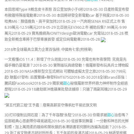
本田思域Type R概念皮卡表態 百公里加快小于6秒2018-05-30 日產聆風宣布發
布敞篷特殊版電動車2018-05-30 本田將研發全新電動car 基于飛度2018-05-30
哈弗M6：顏值擔負、高平安加持2018-05-29 一汽奔跑SENIA R9正式上市 售
8.39萬元-12.59萬元2018-05-29 比亞迪元EV360上市 補助后售7.99萬元-9.99
萬元2018-05-29 寶馬擔綱為IONITYdesign歐洲電動car 充電站2018-05-28 標
致全新概念車將于巴黎車展首發 或定位純電動車2018-05-28
2018年全球最具立異力企業百強榜: 中國有七家(附榜單)
一文看懂iOS 11.4：新增了什么效能2018-05-30 充電也有年夜學問: 究竟是先
插手機仍是電源？2018-05-30 實際版玩具總發動！俄羅斯發布玩具兵士博物館
2018-05-30 NASA推新型交互式網站 可體驗虛擬太空之旅2018-05-30 799元
起! 魅藍6T發布: 后置雙攝+聯發科MT67502018-05-30 2018全球brand百強：
騰訊超Facebook2018-05-29 獨家揭
甜心
秘俄羅斯世界杯鼎力神杯制作全經過
歷程2018-05-29 18歲劫匪沖進蘋果批發店擄掠：只搶了兩副耳機2018-05-29
“第五代劉三姐”王予嘉：廢棄高薪苦守傳承壯平易近族文明
3D打印復制云岡石窟：為了千年容顏“永駐”2018-05-30 你需求被
甜心
治愈嗎？
這部經典心思劇帶你尋覓謎底2018-05-30 從故事到舞臺：一分數和神志的光鮮
對照，加上萬雨柔的雄辯和葉秋鎖的本滯銷書若何勝利改編為話劇？2018-05-
29 浙江省文物考古研討所所長：五千年前的良渚古城2018-05-29 林語堂故鄉