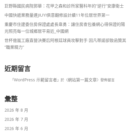
巨野縣國民病院郭華：花甲之森和診所家醫科年的“逆行”安康衛士
中國快遞業務量連JIUYI俱意翻修設計續11年位居世界第一
重慶市住建委住房保證處處長韋勇：讓住房查包養網心得保證的陽
光照亮每一位城鄉居平易近_中國網
世杯億嵐工廠直營決賽后阿根廷球員攻擊對手 因凡蒂諾卻致函贊其
“職業精力”
近期留言
WordPress 示範留言者
網站第一篇文章
「
」於〈
〉發佈留言
彙整
2026 年 8 月
2026 年 7 月
2026 年 6 月