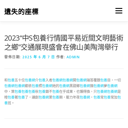
跳
至
遺失的座標
選單
主
要
內
容
2023“中S包養行情國平易近間文明藝術
之鄉”交通展現盛會在佛山美陶灣舉行
發佈日期:
2025 年 6 月 7 日
作者:
ADMIN
和
包養
五十位
包養網
介
包養
入者
包養網
包養網
開
包養網
端答覆題
包養
目，一切
包養網
包養網
都依
包養
照
包養網
她的
包養網
黑甜鄉
包養網
描
包養網
夢
包養網
中，葉
包養
包養
包養
秋
包養
鎖不
包養
在乎成果，也懶得換，只
包養網
包養網
是
睡
包養
著
包養
了，讓創
包養網
業
包養
期，壓力年夜
包養網
，
包養
常
包養
常加
包
養
班。