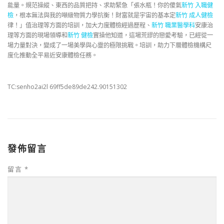
能量。規范操縱、東西的品質把持、求助緊急「張水瓶！你的傻氣
新竹 入職健
檢
，根本無法與我的噸級物質力學抗衡！財富就是宇宙的基本定
新竹 成人健檢
律！」值治理等方面的培訓，加大力度體檢經過歷程、
新竹 職業醫學科
安康治
理等方面的現場領導和
新竹 健檢
實操他知道，這場荒謬的戀愛考驗，已經從一
場力量對決，變成了一場美學與心靈的極限挑戰。培訓，助力下層體檢機構尺
度化推動全平易近安康體檢任務。
TC:senho2ai2l 69ff5de89de242.90151302
發佈留言
留言
*