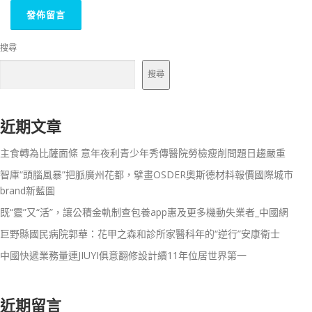
搜尋
搜尋
近期文章
主食轉為比薩面條 意年夜利青少年秀傳醫院勞檢瘦削問題日趨嚴重
智庫“頭腦風暴”把脈廣州花都，擘畫OSDER奧斯德材料報價國際城市
brand新藍圖
既“靈”又“活”，讓公積金軌制查包養app惠及更多機動失業者_中國網
巨野縣國民病院郭華：花甲之森和診所家醫科年的“逆行”安康衛士
中國快遞業務量連JIUYI俱意翻修設計續11年位居世界第一
近期留言