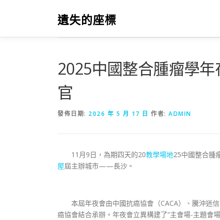
跳
至
遺失的座標
主
要
內
容
2025中國整合腫瘤學
官
發佈日期:
2026 年 5 月 17 日
作者:
ADMIN
11月9日，為期四天的20
教學場地
25中國整合腫
屋
屆主辦城市——長沙。
本屆年夜會由中國抗癌協會（CACA）、騰沖迷
癌協會結合承辦。年夜會立異構建了“主會場-主題會