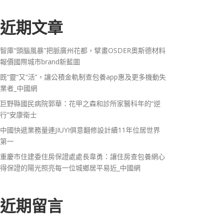
近期文章
智庫“頭腦風暴”把脈廣州花都，擘畫OSDER奧斯德材料
報價國際城市brand新藍圖
既“靈”又“活”，讓公積金軌制查包養app惠及更多機動失
業者_中國網
巨野縣國民病院郭華：花甲之森和診所家醫科年的“逆
行”安康衛士
中國快遞業務量連JIUYI俱意翻修設計續11年位居世界
第一
重慶市住建委住房保證處處長韋勇：讓住房查包養網心
得保證的陽光照亮每一位城鄉居平易近_中國網
近期留言