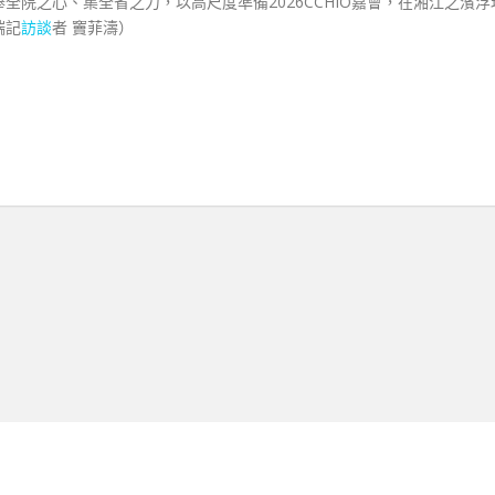
院之心、集全省之力，以高尺度準備2026CCHIO嘉會，在湘江之濱浮
端記
訪談
者 竇菲濤）