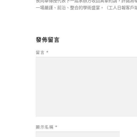
長向華傳授代表下一屆承辦方收回真摯約請，許諾將舉全
一場嚴謹、前沿、整合的學術盛宴。（工人日報客戶
發佈留言
留言
*
顯示名稱
*