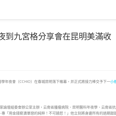
年夜到九宮格分享會在昆明美滿收
瘤學年夜會（CCHIO）在春城昆明落下帷幕，并正式將接力棒交予下一
小
信家論壇組委會辦公室主辦，云南省腫瘤病院、昆明醫科年夜學、云南省抗
場-專「用金錢褻瀆單戀的純粹！不可饒恕！」他立刻將身邊所有的過期甜