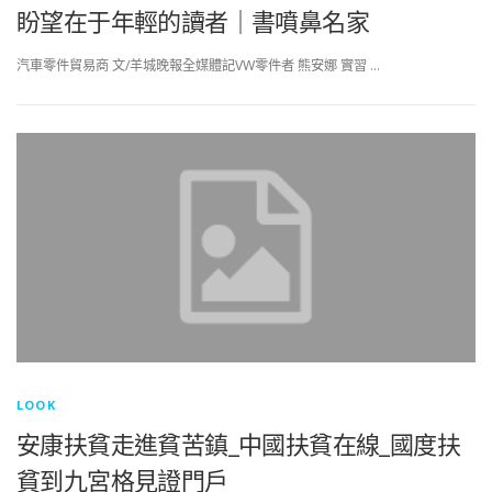
盼望在于年輕的讀者｜書噴鼻名家
汽車零件貿易商 文/羊城晚報全媒體記VW零件者 熊安娜 實習 …
LOOK
安康扶貧走進貧苦鎮_中國扶貧在線_國度扶
貧到九宮格見證門戶