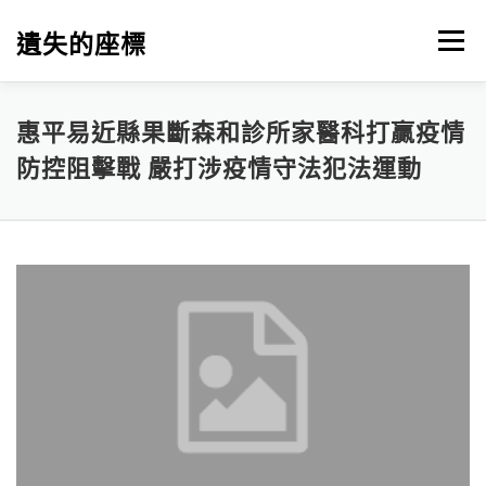
跳
至
遺失的座標
選單
主
要
內
容
惠平易近縣果斷森和診所家醫科打贏疫情
防控阻擊戰 嚴打涉疫情守法犯法運動