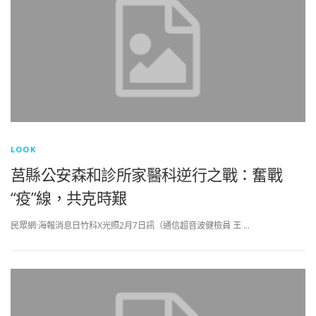
LOOK
莒縣公安森和診所家醫科逆行之戰：奮戰
“疫”線，共克時艱
民眾網·海報消息日竹科X光照2月7日訊（通信超音波健檢員 王 …