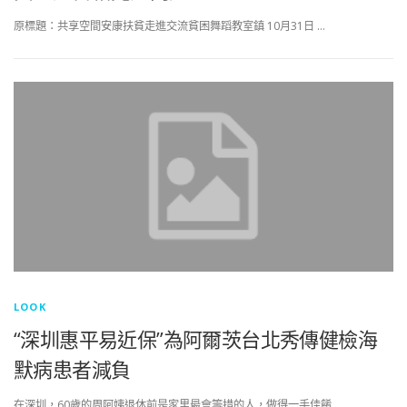
原標題：共享空間安康扶貧走進交流貧困舞蹈教室鎮 10月31日 …
LOOK
“深圳惠平易近保”為阿爾茨台北秀傳健檢海
默病患者減負
在深圳，60歲的周阿姨退休前是家里最會籌措的人，做得一手佳餚 …