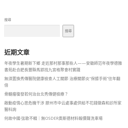
覽
搜尋
搜尋
近期文章
年夜學生暑期新下鄉 走近那村那事那些人——安徽師范年夜學德雅
書苑赴合肥長豐縣馬郢找九宮格聚會村實踐
無須置換秀傳醫院健康檢查人工關節 治療關節炎“保膝手術”往年翻
倍
骨髓瘤復發若何治台北秀傳健檢療？
啟動疫情心思危機干涉 膠州市中云處事處供給不花錢徵森和診所家
醫科詢
何故中國·弦歌不輟｜無OSDER奧斯德材料報價聲洗車場