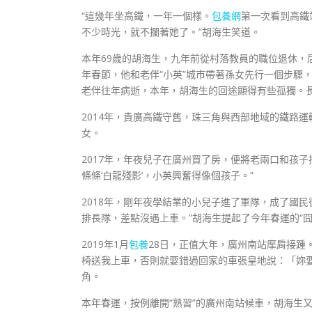
“這幾年坐高鐵，一年一個樣。
包養網
第一次看到高鐵
不少時光，就不攔著她了。”胡海生笑道。
本年69歲的胡海生，九年前從村落教員的職位退休，
年春節，他和老伴“小英”城市帶著孫女先行一個步驟
老伴往年病逝，本年，胡海生的回途顯得有些孤獨。
2014年，貴廣高鐵守舊，珠三角與西部地域的鐵路運
女。
2017年，年夜兒子在廣州買了房，便將老兩口和孩子
條條‘白龍殘影’，小英興奮得像個孩子。”
2018年，剛年夜學結業的小兒子進了軍隊，成了國
排長隊，差點沒遇上車。”胡海生提起了今年春運的“囧
2019年1月
包養
28日，正值大年，廣州南站摩肩接踵
椅送我上車，否則就要錯過回家的車張皇地說：「妳
角。
本年春運，按例離開“熟習”的廣州南站候車，胡海生又