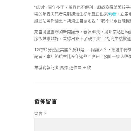
“此刻年事年夜了，腿腳也不便利，原認為得帶著孩子
帶的年青志愿者見到胡海生從地鐵口出來
包養
，立馬
能進站等新變更。胡海生自豪地說：“我不只跟智能機
來自廣鐵團體的新聞顯示，春運40天，廣州南站日均
序卻越來越好，看得出來下了‘硬工夫’！”胡海生感歎
12時52分臉蛋美麗？莫非是……阿誰人？，播送中傳
記者，本年節后會比今年遲些回廣州，預計一家人往
羊城晚報記者 馬燦 通信員 王欣
發佈留言
留言
*