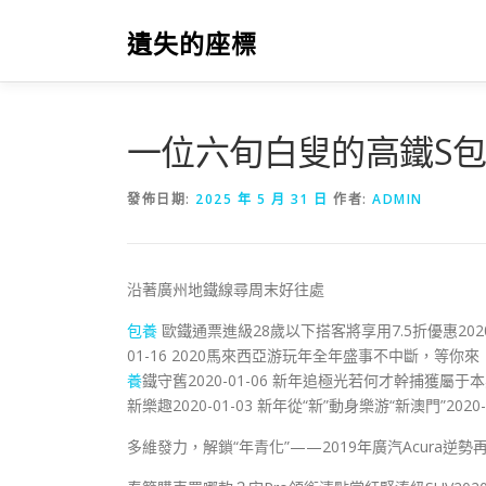
跳
至
遺失的座標
主
要
內
容
一位六旬白叟的高鐵S包
發佈日期:
2025 年 5 月 31 日
作者:
ADMIN
沿著廣州地鐵線尋周末好往處
包養
歐鐵通票進級28歲以下搭客將享用7.5折優惠2020-
01-16 2020馬來西亞游玩年全年盛事不中斷，等你來！2
養
鐵守舊2020-01-06 新年追極光若何才幹捕獲屬于
新樂趣2020-01-03 新年從“新”動身樂游“新澳門”2020-
多維發力，解鎖“年青化”​——2019年廣汽Acura逆勢