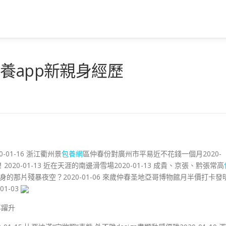
養app新親身經歷
01-16 浙江衢州景
包養網
區仲春份對廣州市平易近不花錢一個月2020-
020-01-13 近在天涯的南邊滑雪場2020-01-13 成貴、京張、黔張常高
本身的那片殘暴夜空？2020-01-06 來歲仲春圣地亞哥博物館月半價打卡發
01-03
再躍升