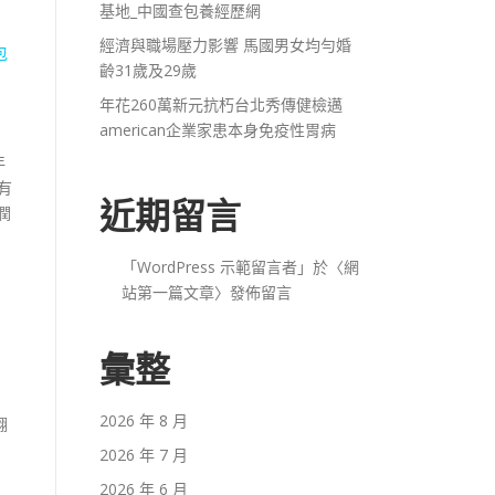
基地_中國查包養經歷網
經濟與職場壓力影響 馬國男女均勻婚
包
齡31歲及29歲
年花260萬新元抗朽台北秀傳健檢邁
american企業家患本身免疫性胃病
年
殼有
近期留言
潤
「
WordPress 示範留言者
」於〈
網
站第一篇文章
〉發佈留言
的
彙整
2026 年 8 月
翻
2026 年 7 月
2026 年 6 月