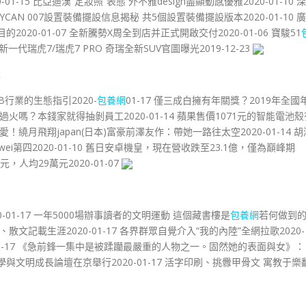
-15 比亞迪漢“定妝照”表態 外不雅design盡顯動感優雅2020-01-10 深
YCAN 007設置裝備擺設信息揭秘 共5個設置裝備擺設版本2020-01-10 廣
2020-01-07 全新騰勢X周全到店并正式開啟交付2020-01-06 寶駿51
名全新一代瑞虎7/瑞虎7 PRO 奇瑞全新SUV官圖曝光2019-12-23
求
B行業的生態指引2020-
包養網
01-17 僅三成白擁有年關獎？2019年全國
0元過火嗎？本錢家就得抽剝員工2020-01-14 蘋果售價1071元的智能電池
愛！繞月飛翔japan(日本)富豪前澤友作：帶她一路往太空2020-01-14 胡
i第四2020-01-10 舊日安卓機皇，現在營收跌至23.1億，僅為巔峰期
元，人均29萬元2020-01-07
-01-17 一年5000場辦事讀者的文明運動 這個藏書樓是
包養網
若何做到
、散文記載生涯2020-01-17 各界群眾自覺介入“我的內陸”全網拉歌2020-
-01-17 《急前鋒一集中是被蹂躪最嚴重的人物之一。固然她的表面與女》：
漢學與文明成長論壇在京舉行2020-01-17 活字印刷、挑釁甲骨文 寓教于樂