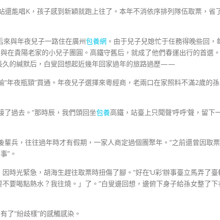
站還能唱K，孩子感到新穎就跑上往了。本年不消依序排列隊伍取票，省
后來與年夜兒子一路住在廣州
包養網
。由于兒子兒媳忙于任務得晚些回，
，與在貴陽老家的小兒子團圓。高鐵守舊后，就成了他們春運出行的首選
長久的緘默后，白叟回想起近幾年回家過年的旅路過歷——
輸“年夜瓶頸”買通。年夜兒子選擇來粵經商，老兩口在家照料不滿2歲的孫
接了過去。“那時辰，我們頭回坐
包養
高鐵，站臺上只聞聲‘呼呼’聲，留下
民後輩兵，往往過年時才有假期，一家人商定過個團聚年。“之前還曾因取票
事”。
。因時光緊急，胡海生趕往取票時扭傷了腳。“好在‘U彩’辦事臺立馬弄了臺
要不要喝點熱水？我往燒。」了。”白叟邊回想，邊俯下身子給孫女整了下
有了“紛歧樣”的感觸感染。