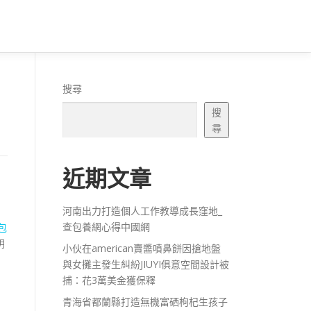
搜尋
搜
尋
近期文章
河南出力打造個人工作教導成長窪地_
查包養網心得中國網
包
明
小伙在american賣醬噴鼻餅因搶地盤
與女攤主發生糾紛JIUYI俱意空間設計被
捕：花3萬美金獲保釋
青海省都蘭縣打造無機富硒枸杞生孩子