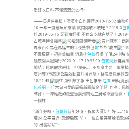
愛好吃日料 不懂清酒怎么行?
——把握這幾點，清酒小白也懂行2019-12-02 金秋
10 一年一度鯡魚節來襲 就問你敢不敢吃？2019-0
包
伴2019-05-16 又到海鮮季 不這么吃就白瞎了！2019-0
古城年博會揭幕
彩燈殘暴迎新春
貴州威寧：鶴
馬來西亞為在馬誕生的年夜熊貓
包養
“誼誼”慶生
“冷
不敷周密。初霽美如畫 消息排
包養
行榜 羊晚24小時 怙
趟夜間高鐵開行2020-01-17 19:33:00
包養網
源自廣州的
總結：迷信需求嚴謹，但漂亮……不那麼主要。學業掉利無顏面
廣州等3市高速公路啟動直升機巡航，路況變亂疾速固證
18:21:43
前往頂部 數字報 出色推舉
包養
轉動消息
包養網
一位六旬白叟的高鐵新體驗金羊網 作者：馬燦、王欣
時許，一陣稚嫩的歌聲從廣州南站三層候車廳傳開。
一個樣”
“新年好呀，
包養網
新年好呀，祝願大師新年好……”1
墻的“全平易近K歌體驗區”前，一位白叟笑著給唱歌的
的“出發點站”。