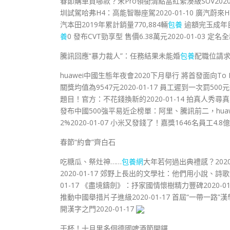
春節購車買哪款？宋Pro領銜清點當紅緊湊級SUV2020-01
圳試駕哈弗H4：高能智聯座駕2020-01-10 廣汽蔚來H
汽本田2019年累計銷量770,884輛
包養
逾額完玉成年目的
養
0 發布CVT勁享型 售價6.38萬元2020-01-03 ​定
騰訊回應“暴力裁人”：任務結果未能婚
包養
配職位請
huawei中國生態年夜會2020下月舉行 將首發面向To 
關獎均值為9547元2020-01-17 員工遲到一次罰50
題目！官方：不花錢換新的2020-01-14 拍真人秀尋真
發布中國500強平易近企榜單：阿里、騰訊前二，huawe
2%2020-01-07 小米又發錢了！嘉獎1646名員工4.8億
春節“約會”齊白石
吃糖瓜、祭灶神……
包養網
大年若何過出典禮感？2020
2020-01-17 郊野上長出的文學社：他們用小說、詩歌
01-17 《盡境鑄劍》：抒家國情懷樹精力豐碑2020
推動中國舉措片子進級2020-01-17 首屆“一帶一路”
開漢字之門2020-01-17
干杯！十月里多個德國啤酒節開鑼