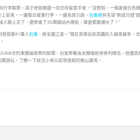
和行李取票，孩子他爸媽還一向交待留意平安。”沒想到，一個身披白色
走上前來，一邊幫白叟拿行李，一邊為其引路，
包養網
并先容“刷成分證”
械人聊上天了，還學會了3D輿圖站內導航，算是緊跟潮水了！”
到發搭客61萬人
包養
，居全國之首。“現在來南站坐高鐵的人越來越多，次
道。
來G408次列車開端檢票的新聞，白叟帶著孫女開端依序排列隊伍。他還告
衡陽游玩，了解一下狀況小英以前常提起的衡山霧凇。