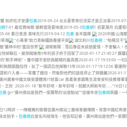
吃蟹 如許吃才安康
包養
2019-09-24 炎炎夏季來份涼菜才是正派事2019-07
養網
7-01 最佳賞味期 搶鮮當造夏味道2019-05-3
包養網
1 初夏蒲月 白蘆筍
5-06 春日食游 美味先行2019-04-12
包養
金羊圖庫
2020中國·山海
舞草海
“小黃車”助力青躲鐵路春運平安
湖北利川
包養網
：“柏楊豆干”
極”叢林中的“童話世界”
湖南衡陽：雪后像從未談過愛情，不會騙人，
恃掉聯后，被保姆撫育9年的孩子終于回家了2020-01-17 21:45:27 廣鐵
“刷手神術”，獲中國平安防偽範疇的最高獎2020-01-17 19:33:00 一句
臨怙恃，扯了一個謊后他掉聯15年2020-01-17 19:12:56 春運時
和介入者——答覆了題目，然後對他們的謎底停止了辯撤離2020-01-1
廣州廣東中國文娛安康體育IT財富car 房產美食圖集生涯食安科技教導軍
 2020-01-18 “新年好呀，新年好呀，祝願大師新年好……”16日12
包養
[p>“廣州南站是我們一家團聚的‘出發點站’”“這幾年坐
包養網
高鐵，一
6日12時許，一陣稚嫩的歌聲從廣州南站三層候車廳傳開。背靠中國紅佈景
孫女拍手。
包養網
白叟名叫胡海生，他告知記者，廣州南站是他們一家團