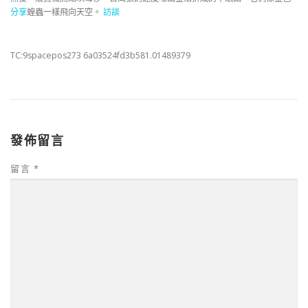
分享
蝗蟲一樣飛向天空。
訪談
TC:9spacepos273 6a03524fd3b581.01489379
發佈留言
留言
*