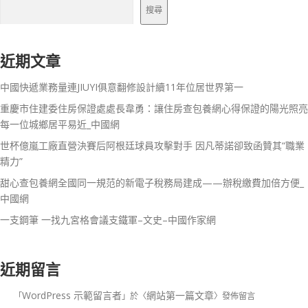
搜尋
近期文章
中國快遞業務量連JIUYI俱意翻修設計續11年位居世界第一
重慶市住建委住房保證處處長韋勇：讓住房查包養網心得保證的陽光照亮
每一位城鄉居平易近_中國網
世杯億嵐工廠直營決賽后阿根廷球員攻擊對手 因凡蒂諾卻致函贊其“職業
精力”
甜心查包養網全國同一規范的新電子稅務局建成——辦稅繳費加倍方便_
中國網
一支鋼筆 一找九宮格會議支鐵軍–文史–中國作家網
近期留言
WordPress 示範留言者
網站第一篇文章
「
」於〈
〉發佈留言