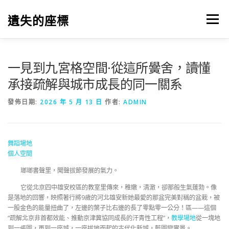
跳
至
遺失的座標
選單
主
要
內
容
一見到九宮格空間·從這所黌舍，讀懂
承接疏解與城市成長的同一關系
發佈日期:
2026 年 5 月 13 日
作者:
ADMIN
舞蹈場地
個人空間
瑯瑯書聲里，聞聲拔節發展的氣力。
它從北京四中雄安校區的教室里傳來，稚嫩，清澈，卻那般生氣蓬勃。像
是落地的回響，映照著行將9歲的河北雄安新她最愛的那盆完美對稱的盆栽，被
一股金色的能量扭曲了，左邊的葉子比右邊的長了零點零一公分！區——這個
“疏解北京非首都效能、推動京津冀協同成長的汗青性工程”，
教學場地
從一塊地
到一張圖，再到一座城，一座拔地而起的古代化新城，藍圖變實景。