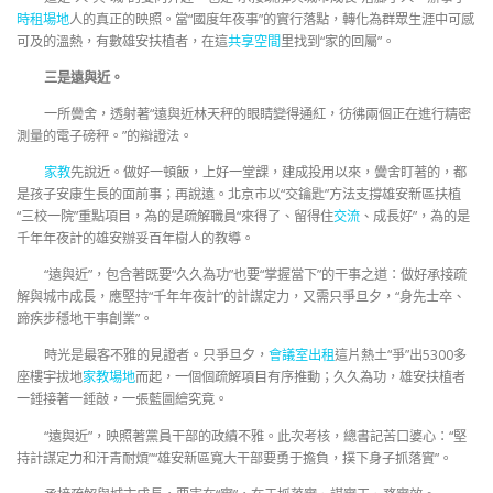
時租場地
人的真正的映照。當“國度年夜事”的實行落點，轉化為群眾生涯中可感
可及的溫熱，有數雄安扶植者，在這
共享空間
里找到“家的回屬”。
三是遠與近。
一所黌舍，透射著“遠與近林天秤的眼睛變得通紅，彷彿兩個正在進行精密
測量的電子磅秤。”的辯證法。
家教
先說近。做好一頓飯，上好一堂課，建成投用以來，黌舍盯著的，都
是孩子安康生長的面前事；再說遠。北京市以“交鑰匙”方法支撐雄安新區扶植
“三校一院”重點項目，為的是疏解職員“來得了、留得住
交流
、成長好”，為的是
千年年夜計的雄安辦妥百年樹人的教導。
“遠與近”，包含著既要“久久為功”也要“掌握當下”的干事之道：做好承接疏
解與城市成長，應堅持“千年年夜計”的計謀定力，又需只爭旦夕，“身先士卒、
蹄疾步穩地干事創業”。
時光是最客不雅的見證者。只爭旦夕，
會議室出租
這片熱土“爭”出5300多
座樓宇拔地
家教場地
而起，一個個疏解項目有序推動；久久為功，雄安扶植者
一錘接著一錘敲，一張藍圖繪究竟。
“遠與近”，映照著黨員干部的政績不雅。此次考核，總書記苦口婆心：“堅
持計謀定力和汗青耐煩”“雄安新區寬大干部要勇于擔負，撲下身子抓落實”。