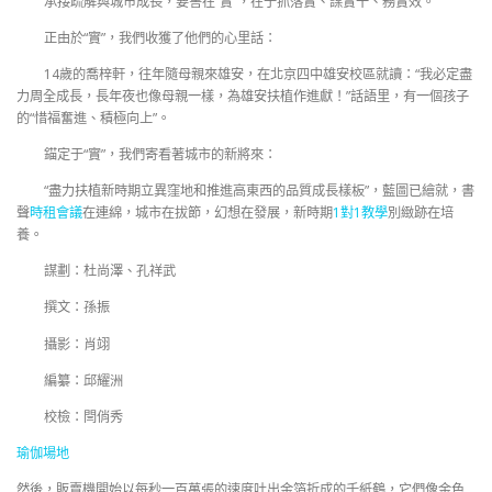
承接疏解與城市成長，要害在“實”，在于抓落實、謀實干、務實效。
正由於“實”，我們收獲了他們的心里話：
14歲的喬梓軒，往年隨母親來雄安，在北京四中雄安校區就讀：“我必定盡
力周全成長，長年夜也像母親一樣，為雄安扶植作進獻！”話語里，有一個孩子
的“惜福奮進、積極向上”。
錨定于“實”，我們寄看著城市的新將來：
“盡力扶植新時期立異窪地和推進高東西的品質成長樣板”，藍圖已繪就，書
聲
時租會議
在連綿，城市在拔節，幻想在發展，新時期
1對1教學
別緻跡在培
養。
謀劃：杜尚澤、孔祥武
撰文：孫振
攝影：肖翊
編纂：邱耀洲
校檢：閆俏秀
瑜伽場地
然後，販賣機開始以每秒一百萬張的速度吐出金箔折成的千紙鶴，它們像金色