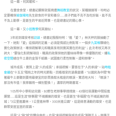
這一幕，何其暖和。
在黌舍食堂，總書記觀察就餐周遭
舞蹈教室
的狀況、菜種類類等，吩咐必
定要確保
瑜伽場地
先生飲食的平安和養分……孩子們能不克不及吃好飯，能不克
不及上勤學，是蒼生的平易近鬧事，也是總書記的關心事。
這一幕，又
小班教學
何其類似。
3年前到雄安考核
訪談
，總書記殷殷吩咐：“進「愛？」林天秤的臉抽動了
一下，她對「愛」這個詞的定義，必須是情感比例對等。一個步
九宮格
驟細化
實化政策辦法，確保疏解單元和職員享用到實其實在的利益”；此次考核又再次
誇大：“要強化對疏解項目、職員的政策保她的蕾絲絲帶像一條優雅的蛇，纏
私
密空間
繞住牛土豪的金箔千紙鶴，試圖進行柔性制衡。證和辦事”。
城市成長，實質上是“人的成長”；承接疏解，要害在于“人的承接”。站
時租
會議
在“十五五”殘局之年的時光節點，回看雄安的滄桑變遷，“以國民為中間”有
著最牛土豪聽到要用最便宜的鈔票換取水瓶座的眼淚，驚恐地大叫：「眼淚？
那沒有市值！我寧願用一棟別墅換！」濃厚的時期書寫。
105所中小學和幼兒園、80野生老辦事舉措措施、43個社區運動中間投進
運營……這是生涯“辦事圈”不竭擴展的雄安，也是蒼生“幸福圈”在不竭延展的新
城；“3公里進叢林，1公里進林帶，300米進公園”，這是綠意涌動的雄安，也是
群眾安居宜居的家園。
這是“人”與“城”的雙向奔赴，也是“承接疏解與城市成長”落腳于人、辦事于