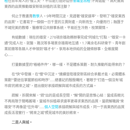
租
住百年育人的“慢工夫”，不恰是打造好這份
會議室出租
“汗青遺產”、高尺度高
東西的品質推動雄安新區扶植的活潑注腳？
何止于教書育
教學
人。9年時間沉淀，見證著“雄安速率”，發明了“雄安東西
的品質”。它書寫于一個個一日千里的立異財產，向新而生，向優而行；融匯于
不竭完美的教導、醫療等公共辦事系統，平易近生冷熱，枝葉關情。
有組數據：現在的雄安，278項京雄政務辦事完成“同城化”打點，“雄安一卡
通”完成人社、就醫、路況等多場景京雄兩地互通，1.7萬余名科研骨干、青年創
業前鋒等各類人才申領到“雄才卡”，享用本地供給的全鏈條辦事、全維度關
心……
打量數據里的“樁樁件件”，哪一樣，不是體系策劃、耐久推動所能得來的？
在“快”中發展，在“慢”中沉淀。“連續晉陞雄安新區綜合承載才能，必需體系
策劃”“要迷信掌握節拍和時序”……總書記的殷殷囑托，著眼于“打造一個沒有‘城
市病’的將來之城”，道出做好承接疏解與城市成長的方式論。
疏解，拆開來解，“疏”出的是成長空間，“解”開的是思惟心結：當成長眼光
不再局限于簡略搬場，當城市扶植尋求速率更尋求東西的品質，當疏解職員“來
雄安”不再像是“往外埠”……
個人空間
承接疏解與城市成長，同一于高東西的品質
成長活潑實行，“將來之城”照見城市的美妙將來。
二是人與城。