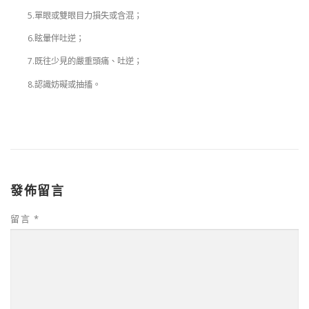
5.單眼或雙眼目力損失或含混；
6.眩暈伴吐逆；
7.既往少見的嚴重頭痛、吐逆；
8.認識妨礙或抽搐。
發佈留言
留言
*