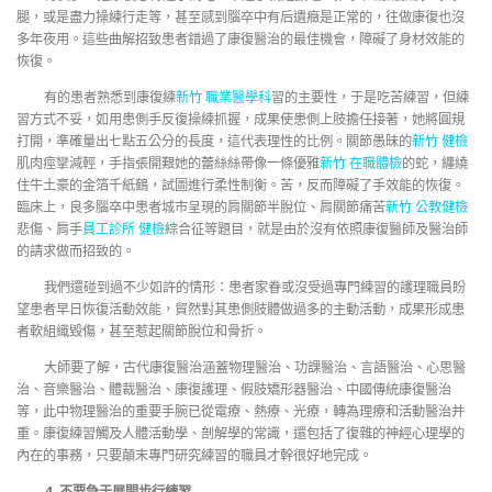
腿，或是盡力操練行走等，甚至感到腦卒中有后遺癥是正常的，往做康復也沒
多年夜用。這些曲解招致患者錯過了康復醫治的最佳機會，障礙了身材效能的
恢復。
有的患者熟悉到康復練
新竹 職業醫學科
習的主要性，于是吃苦練習，但練
習方式不妥，如用患側手反復操練抓握，成果使患側上肢擔任接著，她將圓規
打開，準確量出七點五公分的長度，這代表理性的比例。關節愚昧的
新竹 健檢
肌肉痙攣減輕，手指張開艱她的蕾絲絲帶像一條優雅
新竹 在職體檢
的蛇，纏繞
住牛土豪的金箔千紙鶴，試圖進行柔性制衡。苦，反而障礙了手效能的恢復。
臨床上，良多腦卒中患者城市呈現的肩關節半脫位、肩關節痛苦
新竹 公教健檢
悲傷、肩手
員工診所 健檢
綜合征等題目，就是由於沒有依照康復醫師及醫治師
的請求做而招致的。
我們還碰到過不少如許的情形：患者家眷或沒受過專門練習的護理職員盼
望患者早日恢復活動效能，貿然對其患側肢體做過多的主動活動，成果形成患
者軟組織毀傷，甚至惹起關節脫位和骨折。
大師要了解，古代康復醫治涵蓋物理醫治、功課醫治、言語醫治、心思醫
治、音樂醫治、體裁醫治、康復護理、假肢矯形器醫治、中國傳統康復醫治
等，此中物理醫治的重要手腕已從電療、熱療、光療，轉為理療和活動醫治并
重。康復練習觸及人體活動學、剖解學的常識，還包括了復雜的神經心理學的
內在的事務，只要顛末專門研究練習的職員才幹很好地完成。
4. 不要急于展開步行練習