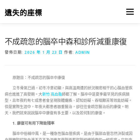
跳
至
遺失的座標
選單
主
要
內
容
不成疏忽的腦卒中森和診所減重康復
發佈日期:
2026 年 1 月 23 日
作者:
ADMIN
原題目：不成疏忽的腦卒中康復
立冬骨氣已過，初冬冷意初顯，與高溫周遭的狀況親密相干的心腦血管疾
病也進進了高發期。大
新竹 高血脂
師都了解，腦卒中是夏季最罕見的疾病類
型，且年夜約有七成患者會呈現肢體癱瘓、認知妨礙、吞咽艱苦等效能妨礙。
但是實際生涯中，年夜大都患者器重醫治，卻往往會疏忽醫治后的康復。明
天，我們就來說說腦卒中康復有多主要，以及若何對的康復。
1. 康復可有用下降致殘率
腦卒中俗稱中風，是一種急性腦血管疾病，是由于腦部血管忽然決裂或因
血管梗阻招致血液不克不及流進年夜腦而惹起腦組織毀傷的一組疾病。它包含