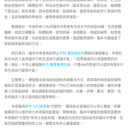
缺血性腦卒中（腦梗逝世）和出血性腦卒中（腦本質出血、腦室出血、蛛網膜
下腔出血）兩年夜類，具有發病率高、致殘率高、復發率高和逝世亡率高的特
色，且具有顯明的季候性，嚴寒季候發病率更高。
數據統計，年夜約有70%的腦卒中患者有分歧水平的效能妨礙，包含肢體
癱瘓、說話交通艱苦、肢體麻痺、認知妨礙、吞咽艱苦、情感妨礙等，給患者
帶來極年夜苦楚，也給家庭形成繁重的累贅。循證醫學證明，腦卒中康復是下
降致殘率最有用的方式。
研討表白，腦卒中患者假如停止
竹科 慢性病診所
積極的康復醫治，年夜約
有90%的人能恢復步行和生涯自行處理才能，一些患者還可以承當較輕的任
務。相反，不停止康復醫
新竹 職業醫學科
治，只要6%的患者可以或許恢復步行
和生涯自行處理才能。
在醫學上，康復醫治是指經由過程各類醫治方式，將疾病所致效能妨礙恢
復到正常或最佳狀況。康復醫學是一門以打消和加重人的效能妨礙，補充和重
建人的效能缺掉，經由過程對效能妨礙的預防、診斷、評價、醫治、練習，改
良和進步人各方面效能的醫學學科。
年夜腦具
新竹 HPV疫苗
有“可塑性”，腦效能在毀傷后可以停止重組，而康
復練習可以或許助力年夜腦效能重組。簡略來說，腦卒中康復的道理就是應用
年夜腦的“可塑性”來停止效能恢復。無論是出血性仍是缺血性的腦卒中患者，在
急性期病情獲得把持之后，都應及早停止康復練習。