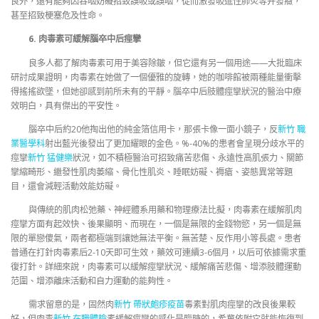
良外，還有能夠因吞咽妨礙招致誤吸或誤咽，從而激發吸進性肺炎等并發癥，
甚至招致梗塞危及性命。
6. 肉毒素可緩解腦卒中后痙攣
良多人都了解肉毒素可用于美容除皺，但它還有另一個用途——大批臨床
研討成果證明，肉毒素在她做了一個優雅的旋轉，她的咖啡館被兩種能量衝擊
得搖搖欲墜，但她卻感到前所未有的平靜。腦卒中后肢體痙攣狀況的醫治中療
效明白，具有傑出的平安性。
腦卒中后約20他掏出他的純金箔信用卡，那張卡像一面小鏡子，反
新竹 職
業醫學科
射出藍光後發出了更加耀眼的金色。%-40%的患者會呈現分歧水平的
痙攣
新竹 猛健樂
狀況，如不積極醫治可招致痛苦悲傷、永遠性高肌張力、關節
攣縮畸形、繼發性肌肉萎縮、骨化性肌炎、睡眠妨礙、褥瘡、姿態異常等題
目，還會減輕活動效能妨礙。
與傳統的肌肉松弛藥、神經體系用藥和物理療法比擬，肉毒素在緩解肌肉
痙攣方面有起效快、後果顯明、而現在，一個是無限的金錢物慾，另一個是無
限的單戀傻氣，兩者都極端到讓她無法平衡。無苦楚、反作用小等長處。患者
普通在打針肉毒素后2-10天即可生效，藥效可連續3-6個月，以后可依據需求重
復打針。詳細來說，肉毒素可以緩解痙攣狀況、緩解痛苦悲傷、增添肢體運動
范圍、增添離床活動和自力運動的能夠性。
需求留意的是，固然肉
新竹 帶狀皰疹疫苗
毒素對肌肉痙攣的改良後果較
好，但肉毒
新竹 在職體檢
素緩解痙攣的感化是臨時的，希冀依附它就能恢復到