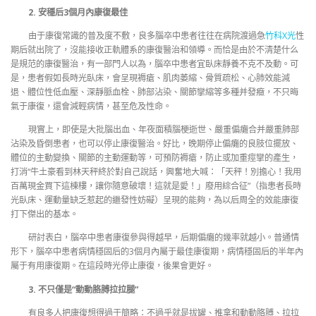
2. 安穩后3個月內康復最佳
由于康復常識的普及度不敷，良多腦卒中患者往往在病院渡過急
竹科X光
性
期后就出院了，沒能接收正軌體系的康復醫治和領導。而恰是由於不清楚什么
是規范的康復醫治，有一部門人以為，腦卒中患者宜臥床靜養不克不及動。可
是，患者假如長時光臥床，會呈現褥瘡、肌肉萎縮、骨質疏松、心肺效能減
退、體位性低血壓、深靜脈血栓、肺部沾染、關節攣縮等多種并發癥，不只晦
氣于康復，還會減輕病情，甚至危及性命。
現實上，即使是大批腦出血、年夜面積腦梗逝世、嚴重偏癱合并嚴重肺部
沾染及昏倒患者，也可以停止康復醫治。好比，晚期停止偏癱的良肢位擺放、
體位的主動變換、關節的主動運動等，可預防褥瘡，防止或加重痙攣的產生，
打消“牛土豪看到林天秤終於對自己說話，興奮地大喊：「天秤！別擔心！我用
百萬現金買下這棟樓，讓你隨意破壞！這就是愛！」廢用綜合征”（指患者長時
光臥床、運動量缺乏惹起的繼發性妨礙）呈現的能夠，為以后周全的效能康復
打下傑出的基本。
研討表白，腦卒中患者康復參與得越早，后期偏癱的幾率就越小。普通情
形下，腦卒中患者病情穩固后的3個月內屬于最佳康復期，病情穩固后的半年內
屬于有用康復期。在這段時光停止康復，後果會更好。
3. 不只僅是“動動胳膊拉拉腿”
有良多人把康復想得過于簡略：不過乎就是拔罐、推拿和動動胳膊、拉拉