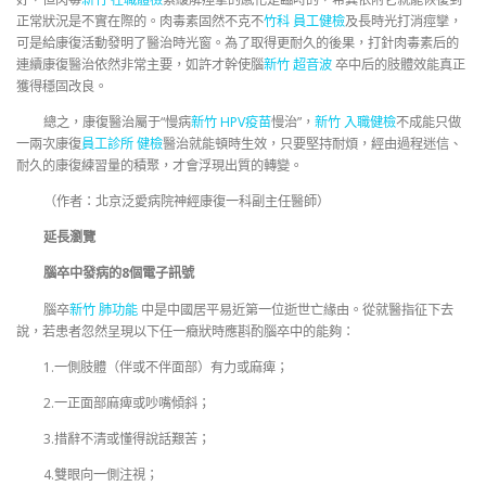
正常狀況是不實在際的。肉毒素固然不克不
竹科 員工健檢
及長時光打消痙攣，
可是給康復活動發明了醫治時光窗。為了取得更耐久的後果，打針肉毒素后的
連續康復醫治依然非常主要，如許才幹使腦
新竹 超音波
卒中后的肢體效能真正
獲得穩固改良。
總之，康復醫治屬于“慢病
新竹 HPV疫苗
慢治”，
新竹 入職健檢
不成能只做
一兩次康復
員工診所 健檢
醫治就能頓時生效，只要堅持耐煩，經由過程迷信、
耐久的康復練習量的積聚，才會浮現出質的轉變。
（作者：北京泛愛病院神經康復一科副主任醫師）
延長瀏覽
腦卒中發病的8個電子訊號
腦卒
新竹 肺功能
中是中國居平易近第一位逝世亡緣由。從就醫指征下去
說，若患者忽然呈現以下任一癥狀時應斟酌腦卒中的能夠：
1.一側肢體（伴或不伴面部）有力或麻痺；
2.一正面部麻痺或吵嘴傾斜；
3.措辭不清或懂得說話艱苦；
4.雙眼向一側注視；