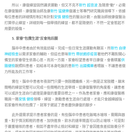
所以，康復練習固然講求運動，但又不克不
新竹 超音波
及隨意“動”，必需
在康復醫師、康復醫治師及康
新竹 猛健樂
復護士等專門研究職員領導下，依據
每位患者的詳細情形制訂有針對
安慎 健檢
性的醫治計劃，由醫治師按康復醫治
打算停止練習。詳細到每一個舉措的練習，都不是隨便的，不然一定會惹起不
用要的毀傷。
5. 家眷“包攬生涯”反會拖后腿
腦卒中患者由於有效能妨礙，完成一些日常生涯運動有艱苦，所
新竹 自律
神經檢查
以需求家眷的輔助，但這也意味
新竹 帶狀皰疹疫苗
著他們不難對關心
備至的家眷發生依靠心思。而另一方面，家眷盼望患者早日康復，會養精蓄
供
膳健檢
銳照料患者，如給本可本身吃飯的患
新竹 出國備藥
者喂飯、不讓患者做
力所能及的工作等。
實在，腦卒中患者年夜部門只要一側肢體癱瘓，另一側是正常肢體，顛末
簡略的練習完整可以完成一些簡略的生涯舉措。從康復醫學的角度看，讓患者
可以或許生涯自行處理是康復的重要目標之一。作為患者家眷，應和康復醫務
職員一路
安慎 健檢
領導、練習、激勵患者生涯自行處理，才能只會越練越強，
若家眷所有的包攬了，就等于遲延了患者盡快康復的腳步。
此外還需求提示患者家眷的是，有些腦卒中患者吃飯喝水嗆咳，需賜與器
重。對于情況較輕的患者，加快進食、飲水的速率簡直可以防止嗆咳，可是對
于嚴重嗆咳的患者，假如不盡早停止檢討和練習，除了會因進食差招致養分不