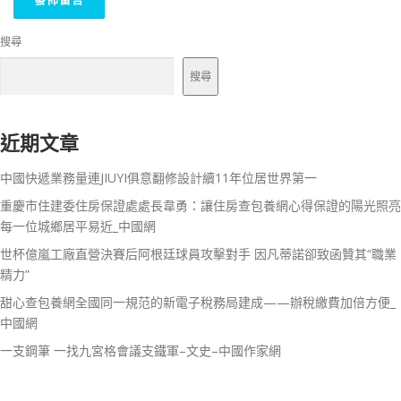
搜尋
搜尋
近期文章
中國快遞業務量連JIUYI俱意翻修設計續11年位居世界第一
重慶市住建委住房保證處處長韋勇：讓住房查包養網心得保證的陽光照亮
每一位城鄉居平易近_中國網
世杯億嵐工廠直營決賽后阿根廷球員攻擊對手 因凡蒂諾卻致函贊其“職業
精力”
甜心查包養網全國同一規范的新電子稅務局建成——辦稅繳費加倍方便_
中國網
一支鋼筆 一找九宮格會議支鐵軍–文史–中國作家網