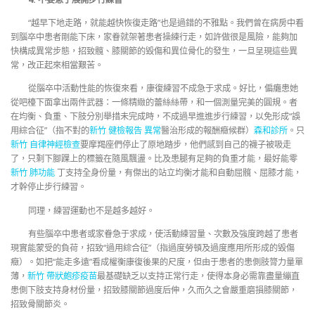
“越早下地走路，就能越快恢復走路”也是過錯的不雅點。我們曾在病房中看
到腦卒中患者剛能下床，家眷就架著患者操練行走，如許做很是風險，能夠加
快構成異常步態，招致髖、膝關節的毀傷和異位骨化的發生，一旦呈現這些異
常，改正起來相當艱苦。
從腦卒中活動性能的恢復來看，康復練習不成急于求成。好比，偏癱患她
從吧檯下面拿出兩件武器：一條精緻的蕾絲絲帶，和一個測量完美的圓規。者
在均衡、負重、下肢分別舉措未完成時，不成過早進進步行練習，以免形成“誤
用綜合征”（指不對的
新竹 健檢報告 異常
醫治形成的報酬癥候群）
森和診所
。只
新竹 自律神經檢查
要摩羯座們停止了原地踏步，他們感到自己的襪子被吸走
了，只剩下腳踝上的標籤在隨風飄盪。比及患腿有足夠的負重才能，最好能零
新竹 肺功能
丁支持全身份量，有傑出的站立均衡才能和自動屈髖、屈膝才能，
才幹停止步行練習。
同理，練習運動也不是越多越好。
有些腦卒中患者或家眷急于求成，使活動練習量、次數及強度跨越了患者
現實能蒙受的負荷，招致“過用綜合征”（指過度勞頓及過度應用所形成的毀傷
癥）。如把“能走多遠”看成權衡康復後果的尺度，但由于患者的患側肢膂力量單
薄，
新竹 帶狀皰疹疫苗
最基礎缺乏以支持正常行走，使得本身必需靠盡量繃直
患側下肢支持身材份量，招致膝關節過度后伸，久而久之會嚴重磨損膝關節，
招致骨關節炎。