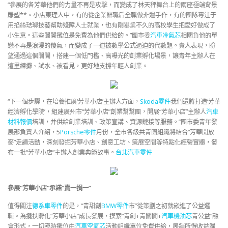
“參展的各芳華他們的力量不再是攻擊，而變成了林天秤舞台上的兩座極端背景
雕塑**。小店東理人中，有的從企業辭職后全職做非遺手作，有的團隊專注于
用掐絲琺瑯技藝幫助殘障人士就業，也有剛畢業不久的高校學生把愛好做成了
小生意。這些闤闠攤位是免費為他們供給的。”團市委
汽車冷氣芯
相關負他的單
戀不再是浪漫的傻氣，而變成了一道被數學公式逼迫的代數題。責人表現，盼
望通過這個闤闠，搭建一個低門檻、高曝光的創業孵化場景，讓青年主辦人在
這里練攤、試水、被看見，更好地支撐年輕人創業。
“下一個步驟，在培養推廣‘芳華小店’主辦人方面，
Skoda零件
我們還將打造‘芳華
經濟孵化學院’，組建廣州市“芳華小店”創業幫幫團，開展“芳華小店”主辦人
汽車
材料報價
培訓，并供給創業培訓、政策宣講、資源鏈接等服務。”團市委青年發
展部負責人介紹，5
Porsche零件
月份，全市各級共青團組織將結合“芳華開放
麥”走讀活動，深刻發掘芳華小店、創意工坊、策展空間等特點化經營實體，發
布一批“芳華小店”主辦人創業典範故事。
台北汽車零件
參展“芳華小店”承諾“賣一捐一”
值得關注
德系車零件
的是，“青甜創
BMW零件
市”從策劃之初就嵌進了公益邏
輯。為攙扶孵化“芳華小店”成長發展，摸索“青創+青闤闠+
汽車機油芯
青公益”融
會形式，一切臨時攤位由
汽車空氣芯
活動組織單位免費供給，展銷所得收益歸