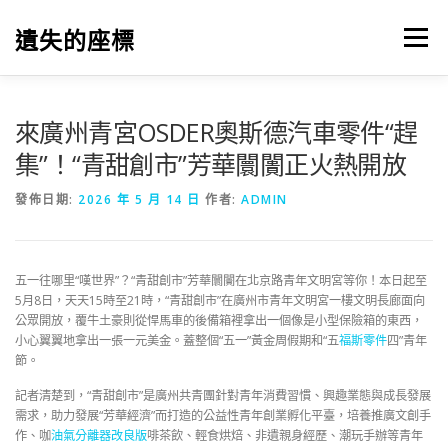
跳
至
遺失的座標
選單
主
要
內
容
來廣州青宮OSDER奧斯德汽車零件“趕
集”！“青甜創市”芳華闤闠正火熱開放
發佈日期:
2026 年 5 月 14 日
作者:
ADMIN
五一往哪里“嘆世界”？“青甜創市”芳華闤闠在北京路青年文明宮等你！本日起至
5月8日，天天15時至21時，“青甜創市”在廣州市青年文明宮一樓文明長廊面向
公眾開放，覆牛土豪則從悍馬車的後備箱裡拿出一個像是小型保險箱的東西，
小心翼翼地拿出一張一元美金。蓋整個“五一”黃金周假期和“五
福斯零件
四”青年
節。
記者清楚到，“青甜創市”是廣州共青團針對青年消費習慣、興趣業態與成長發展
需求，助力發展“芳華經濟”而打造的公益性青年創業孵化平臺，培養推廣文創手
作、咖
油氣分離器改良版
啡茶飲、輕食烘焙、非遺親身經歷、潮玩手辦等青年