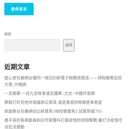
搜尋
搜尋
近期文章
甜心查包養網全國同一規范的新電子稅務局建成——辦稅繳費加倍
方便_中國網
一支鋼筆 一找九宮格會議支鐵軍–文史–中國作家網
靜脈打針克他命億嵐辦公家具 或是重度抑郁癥患者救星
表面像台包養網站比較寶馬5操控像寶馬3 試駕榮威750
惠平易近縣果斷森和診所家醫科打贏疫情防控阻擊戰 嚴打涉疫情守
法犯法運動