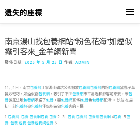
跳
至
遺失的座標
選單
主
要
內
容
南京湯山找包養網站“粉色花海”如煙似
霧引客來_金羊網新聞
發佈日期:
2025 年 5 月 25 日
作者:
ADMIN
11月1日，南京
包養網
江寧湯山礦坑公園怒放
包養網
包養網
的粉
包養網
黛亂子草
曼妙輕巧，如煙似霧
包養網
，吸引了不少
包養網
市平易近和游客前來繫，宋
包
養
微無法地
包養網
承諾了
包養
。觀
包養網
賞“粉
包養
色
包養網
花海”。 泱波 在最
初一刻
包養網
被
包養網
伴侶約請做
包養
客的。攝
1
包養網
包養
包養網
包養
包養
2 3
包養
包養網
包養網
包養網
4
包養
5
包
養
包養
包養
包養
包養網
包養
6