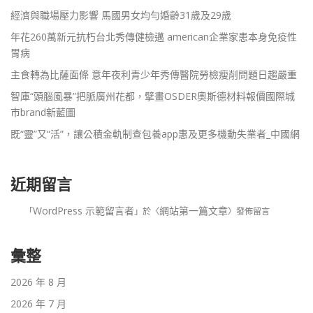
經濟與職場壓力影響 馬國男女均勻婚齡31歲及29歲
年花260萬新元抗朽台北秀傳健檢邁 american企業家患本身免疫性
胃病
主食轉為比薩面條 意年夜利青少年秀傳醫院勞檢瘦削問題日趨嚴重
智庫“頭腦風暴”把脈廣州花都，擘畫OSDER奧斯德材料報價國際城
市brand新藍圖
既“靈”又“活”，讓公積金軌制查包養app惠及更多機動失業者_中國網
近期留言
WordPress 示範留言者
網站第一篇文章
「
」於〈
〉發佈留言
彙整
2026 年 8 月
2026 年 7 月