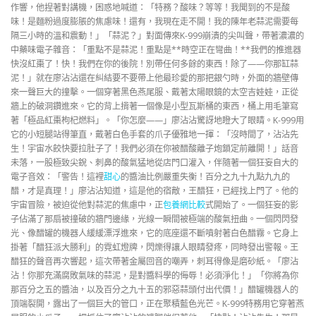
作響，他捏著對講機，困惑地喊道：「特務？酸味？等等！我聞到的不是酸
味！是麵粉過度膨脹的焦慮味！還有，我現在走不開！我的陳年老蒜泥需要每
隔三小時的溫和震動！」「蒜泥？」對面傳來K-999崩潰的尖叫聲，帶著濃濃的
中藥味電子雜音：「重點不是蒜泥！重點是**時空正在彎曲！**我們的推進器
快沒紅棗了！快！我們在你的後院！別帶任何多餘的東西！除了——你那缸蒜
泥！」就在廖沾沾還在糾結要不要帶上他最珍愛的那把銀勺時，外面的牆壁傳
來一聲巨大的撞擊。一個穿著黑色燕尾服、戴著太陽眼鏡的太空吉娃娃，正從
牆上的破洞鑽進來。它的背上揹著一個像是小型瓦斯桶的東西，桶上用毛筆寫
著「極品紅棗枸杞燃料」。「你怎麼——」廖沾沾驚訝地瞪大了眼睛。K-999用
它的小短腿站得筆直，戴著白色手套的爪子優雅地一揮：「沒時間了，沾沾先
生！宇宙水餃快要拉肚子了！我們必須在你被醋酸離子炮鎖定前離開！」話音
未落，一股極致尖銳、刺鼻的酸氣猛地從店門口灌入，伴隨著一個狂妄自大的
電子音效：「警告！這裡
甜心
的醬油比例嚴重失衡！百分之九十九點九九的
醋，才是真理！」廖沾沾知道，這是他的宿敵，王醋狂，已經找上門了。他的
宇宙冒險，被迫從他對蒜泥的焦慮中，正
包養網比較
式開始了。一個狂妄的影
子佔滿了那扇被撞破的牆門邊緣，光線一瞬間被極端的酸氣扭曲。一個閃閃發
光、像醋罐的機器人緩緩漂浮進來，它的底座還不斷噴射著白色醋霧。它身上
掛著「醋狂派大勝利」的霓虹燈牌，閃爍得讓人眼睛發疼，同時發出警報。王
醋狂的聲音再次響起，這次帶著金屬回音的嘲弄，刺耳得像是磨砂紙。「廖沾
沾！你那充滿腐敗氣味的蒜泥，是對醬料學的侮辱！必須淨化！」「你將為你
那百分之五的醬油，以及百分之九十五的邪惡蒜頭付出代價！」醋罐機器人的
頂端裂開，露出了一個巨大的管口，正在聚積藍色光芒。K-999特務用它穿著燕