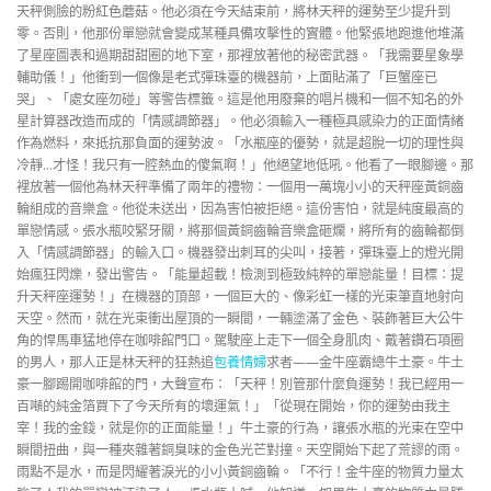
天秤側臉的粉紅色蘑菇。他必須在今天結束前，將林天秤的運勢至少提升到
零。否則，他那份單戀就會變成某種具備攻擊性的實體。他緊張地跑進他堆滿
了星座圖表和過期甜甜圈的地下室，那裡放著他的秘密武器。「我需要星象學
輔助儀！」他衝到一個像是老式彈珠臺的機器前，上面貼滿了「巨蟹座已
哭」、「處女座勿碰」等警告標籤。這是他用廢棄的唱片機和一個不知名的外
星計算器改造而成的「情感調節器」。他必須輸入一種極具感染力的正面情緒
作為燃料，來抵抗那負面的運勢波。「水瓶座的優勢，就是超脫一切的理性與
冷靜…才怪！我只有一腔熱血的傻氣啊！」他絕望地低吼。他看了一眼腳邊。那
裡放著一個他為林天秤準備了兩年的禮物：一個用一萬塊小小的天秤座黃銅齒
輪組成的音樂盒。他從未送出，因為害怕被拒絕。這份害怕，就是純度最高的
單戀情感。張水瓶咬緊牙關，將那個黃銅齒輪音樂盒砸爛，將所有的齒輪都倒
入「情感調節器」的輸入口。機器發出刺耳的尖叫，接著，彈珠臺上的燈光開
始瘋狂閃爍，發出警告。「能量超載！檢測到極致純粹的單戀能量！目標：提
升天秤座運勢！」在機器的頂部，一個巨大的、像彩虹一樣的光束筆直地射向
天空。然而，就在光束衝出屋頂的一瞬間，一輛塗滿了金色、裝飾著巨大公牛
角的悍馬車猛地停在咖啡館門口。駕駛座上走下一個全身肌肉、戴著鑽石項圈
的男人，那人正是林天秤的狂熱追
包養情婦
求者——金牛座霸總牛土豪。牛土
豪一腳踢開咖啡館的門，大聲宣布：「天秤！別管那什麼負運勢！我已經用一
百噸的純金箔買下了今天所有的壞運氣！」「從現在開始，你的運勢由我主
宰！我的金錢，就是你的正面能量！」牛土豪的行為，讓張水瓶的光束在空中
瞬間扭曲，與一種夾雜著銅臭味的金色光芒對撞。天空開始下起了荒謬的雨。
雨點不是水，而是閃耀著淚光的小小黃銅齒輪。「不行！金牛座的物質力量太