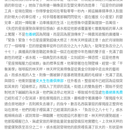
過的新信徒。」她指了指旁邊一輛像是巨型嬰兒車的改造車：「這是你的訓練
工具，從現在開始，你得學會如何在零點零零一秒內，將這輛車精準停入對面
的針眼大小的車位裡。」何手殘看著那輛閃閃發光、還在播放《小星星》的嬰
兒車，感到一陣眩暈。泊車維度的生活，比他想象中還要無理頭一百萬倍。
《失控的星座運勢與單戀狂想曲》張水瓶從他那張覆蓋著七層舊報紙的單人床
上驚醒，不是
包養網
因為鬧鐘，而是因為屋頂傳來了一陣震耳欲聾的廣播聲。
「緊急！緊急！今日星座運勢超級大修正！所有天秤座請注意！由於月球剛剛
打了一個噴嚏，您的戀愛機率從昨日的百分之九十九點九，陡降至負百分之八
十七！」廣播員的聲音聽起來像是一個正在經歷中年危機的雙子座，充滿了戲
劇性的絕望。張水瓶，一個典型的水瓶座，立刻感到一陣恐慌，這是他患有
「星座預報壓力症候群」後的標準反應。他單戀著住在隔壁棟、經營一家「平
衡美學」咖啡館的林天秤。林天秤完美得像是從黃金分割線中走出來的藝術
品。而張水瓶的人生，則像一團被獅子座暴君隨意亂踢的毛線球，充滿了混亂
與錯位。他衝到窗邊
女大生包養俱樂部
，往外看去。整座城市已經因為這個突
如其來的「超級修正」而陷入了荒謬的混亂。街道上的雙魚座們，開始不受控
制地流下鹹鹹的海水淚，他們無法停止地哭泣，導致城市低窪處
包養網車馬費
已經形成了小型潟湖。那些摩羯座的上班族，嚴格遵守著廣播中「摩羯座今天
適合原地踏步，否則將失去襪子」的指令。數百名西裝筆挺的摩羯座正整齊地
站在原地，他們的鞋子裡裝滿了已經潮濕的淚水。「負百分之八十七？」張水
瓶喃喃自語，感到胃部一陣翻騰，他知道這代表著什麼。林天秤的運勢越差，
他那股積壓已久、無處安放的單戀能量就會越發瘋狂地實體化。上次林天秤的
戀愛運勢跌至百分之二十，張水瓶就發現他的廚房裡長滿了巨大的、形狀是林