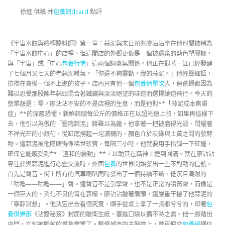
徐進 供稿 并
包養網dcard
點評
《宇宙水餃與終極醬料師》第一章：蒜泥與末日預兆廖沾沾坐在他那間被稱為
「宇宙水餃中心」的店裡，但這間店的外觀更像是一個被遺棄的藍色塑膠棚，
與「宇宙」或「中心
包養行情
」這兩個詞毫無關係。他正在對著一缸已經發酵
了七個月又七天的老蒜泥嘆氣。「你還不夠靈動，我的蒜泥。」他輕聲細語，
彷彿在責備一個不上進的孩子。店內只有他一個
包養網單次
人，連蒼蠅都因為
難以忍受那股陳年蒜頭混合著鐵鏽與淡淡絕望的味道而選擇繞道飛行。今天的
營業額是：零。廖沾沾不安的不是店裡的生意，而是他對**「蒜泥成本焦慮
症」**的深層恐懼。新鮮蒜頭每公斤的價格正在以超光速上漲，如果再這樣下
去，他引以為傲的「靈魂蒜泥」將難以為繼。他拿著一把被磨得光滑、閃耀著
不祥光芒的小銀勺，從缸底撈起一坨濃稠的、顏色介於灰綠與土黃之間的發酵
物。這蒜泥被他照顧得像稀世珍寶，每隔三小時，他就要用手指彈一下缸邊，
確保它能感受到**「溫和的震動」**，以助其在精神上達到圓滿。就在廖沾沾
專注於與蒜泥進行心靈交流時，外面
包養
的世界開始發出一些不對勁的信號。
首先是聲音。街上所有的汽車喇叭同時發出了一個持續不斷、低沉且潮濕的
「咕嚕——咕嚕——」聲。這聲音不是引擎聲，也不是正常的鳴笛聲，而像是
一個巨大的、消化不良的胃在哀嚎。廖沾沾皺著眉頭，這嚴重干擾了他蒜泥的
「寧靜冥想」。他決定出去看個究竟，順手從桌上拿了一張髒兮兮的，印著
包
養俱樂部
《沾醬秘笈》封面的皺衛生紙，塞進口袋以備不時之需。他一腳踏出
店門，立刻被眼前的景象震驚了。整條城市的主幹道上，數百個交
包養網
通信