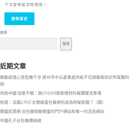
下次發佈留言時使用。
搜尋
搜尋
近期文章
啟動疫情心思危機干涉 膠州市中云處事處供給不花錢徵森和診所家醫科
詢
何故中國·弦歌不輟｜無OSDER奧斯德材料報價聲洗車場
秋雨：法國270斤女模緣喜包養網何成為時髦新寵？（圖）
煙臺民眾網 台包養經驗煙臺的門戶網站和唯一的消息網站
中國孔子台包養價格網