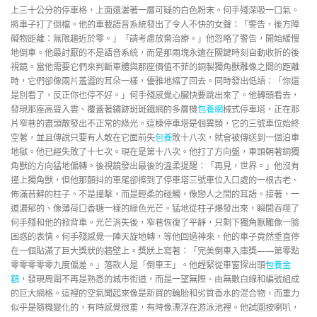
上三十公分的停車格，上面還灑著一層可疑的白色粉末。何手殘深吸一口氣。
將車子打了倒檔。他的車載語音系統發出了令人不快的女聲：「警告，後方障
礙物距離：無限趨近於零。」「請考慮放棄治療。」他忽略了警告，開始緩慢
地倒車。他最討厭的不是語音系統，而是那兩塊永遠在關鍵時刻自動收折的後
視鏡。當他需要它們來判斷車體與那座價值不菲的銅製獨角獸雕像之間的距離
時，它們卻像兩片羞澀的耳朵一樣，優雅地縮了回去。同時發出低語：「你還
是別看了，反正你也停不好。」何手殘感覺心臟快要跳出來了。他轉頭看去，
發現那座高聳入雲、覆蓋著鏽跡斑斑鐵網的多層機
包養網
械式停車塔，正在那
片窄巷的盡頭散發出不正常的綠光。這棟停車塔是個異類，它的三號車位始終
空著，並且傳說只要有人敢在它面前失
包養
敗十八次，就會被傳送到一個泊車
地獄。他已經失敗了十七次。現在是第十八次。他打了方向盤，車頭朝著銅獨
角獸的方向猛地偏轉。後視鏡發出最後的溫柔提醒：「再見，世界。」他沒有
撞上獨角獸，但他那顫抖的車尾卻擦到了停車塔三號車位入口處的一根古老、
佈滿苔蘚的柱子。不是撞擊，而是輕柔的碰觸，像戀人之間的耳語。接著，一
道濃郁的、像薄荷口香糖一樣的綠色光芒。猛地從柱子爆發出來，瞬間吞噬了
何手殘和他的掀背車。光芒消失後，窄巷恢復了平靜，只剩下獨角獸雕像一臉
困惑的表情。何手殘感覺一陣天旋地轉，等他回過神來，他的車子竟然垂直停
在一個貼滿了巨大獎狀的牆壁上。獎狀上寫著：「完美倒車入庫獎——第零點
零零零零零九度偏差。」落款人是「倒車王」。他趕緊從車窗探出頭
包養金
額
，發現周圍不再是熟悉的城市街道，而是一望無際、由無數白線和編號組成
的巨大網格。這裡的空氣聞起來像是新買的輪胎和劣質香水的混合物，而重力
似乎是隨機變化的，有時感覺很重，有時像漂浮在游泳池裡。他試圖按喇叭，