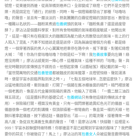
號燈，從東邊到西邊，從高架橋到巷弄口，全部變成了綠燈。它們不是交替閃
爍，而是固定在「通行」的狀態，同時，每一個燈箱都發出了那種「咕嚕咕
嚕」的聲音，並且有一層淡淡的、熱氣騰騰的白霧從燈箱的頂部冒出，散發出
一種難以名狀的——麵粉蒸煮過
包養網
頭的氣味。「麵粉焦慮？還是過度發
酵？」廖沾沾是個醬料學家，對所有食物相關的氣味都極度敏感。他聞出來
了，這是一種只有在極度巨大的麵團因為壓力過大而散發出的氣味。街上的行
人陷入了混亂。汽車不知道該走還是該停，因為無論從哪個方向看，都是綠
燈。一個穿著西裝的男人小心翼翼地把車停在路中央，搖下車窗，對著紅綠燈
大喊：「喂！你為什麼咕嚕咕嚕？你倒是紅一下啊！我
包養故事
要向左轉！綠
燈沒用啊！」廖沾沾感覺到一陣心悸。這種氣味，這種不祥的「咕嚕」聲，與
他兒時聽到的家傳預言不謀而合。他想起家傳《沾醬秘笈》裡記載的第一句：
「當世間萬物的交通
包養管道
都被麵皮的氣味籠罩，且燈號恒綠、聲如湯沸
時，便是宇宙水餃臨界點到來之時。」「七點五個地球年…怎麼這麼快？」廖沾
沾猛地衝回店裡，衝到後廚，打開了一個藏在舊冰櫃後面的暗門。暗門裡放著
一個老舊的、像是古代金屬保險箱的東西。他輸入了密碼：「一醬二醋三油四
辣五蒜泥」（這是醬料界的基礎公式，
包養網站
只有像他這樣的傳統派才會
用）。保險箱打開，裡面沒有黃金，只有一個閃爍著詭異紅色光芒的儀器。這
儀器很像一個老式的對講機，但頂部插著一根彎曲的、像韭菜一樣的天線。他
顫抖著拿起儀器，按下通話鈕。儀器發出「滋——」的電流聲，接著傳來一陣
高八度、急促且充滿養生焦慮的聲音。「喂！是廖沾沾嗎！快接聽！這裡是 K-
999！宇宙水餃聯盟特級特務！你那邊是不是已經聞到宇宙級的酸味了？我們需
要你的蒜泥！你被徵召了！馬上！」廖沾沾的耳
包養女人
朵被這聲音震得嗡嗡