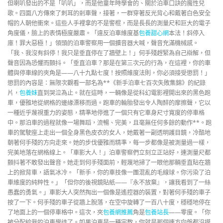
但喇叭發出的不是「叭叭」，而是他童年時學會的、關於泊車口訣的魔性兒
歌。四面八方傳來了刺耳的剎車聲，接著，一群穿著反光背心和戴著白色安全
帽的人朝他衝來。這些人手裡拿的不是警棍，而是長長的測量尺和巨大的電子
角度儀，臉上的表情極度嚴肅。「違反泊車維度基
包養甜心網
本法！斜停入
庫！罪大惡極！」領頭的泊車警察用一個擴音器大喊，聲音充滿機械感。
「我、我沒有斜停！我只是垂直停在了牆壁上！」何手殘趕緊為自己辯解，但
聲音因為恐懼而顫抖。「垂直泊車？那是在第三次元的行為，在這裡，你的車
體與停車線的夾角是——八十九點七度！按照維度法則，你必須接受懲罰！」
懲罰的內容是：無限次觀看一部名為**《新手泊車七百次失敗集錦》的紀錄
片，
包養妹
直到哭泣為止。就在這時，一輛像是從科幻電影裡開出來的黑色跑
車，優雅地從網格的邊緣漂移而過。跑車的輪胎發出令人陶醉的摩擦聲，它以
一種近乎蔑視重力的姿態，精準地停進了一個只有它車身尺寸寬度的停車格
中。那泊車的過程就像一場舞蹈，流暢、完美，且毫無任何多餘的動作**。跑
車的駕駛座上走出一個全身黑色皮衣的女人，她戴著一副透明護目鏡，冷酷地
朝著何手殘的方向走來。她的步伐優雅而精準，每一步都像是被測量過一樣，
完美地落在網格線上。「車影大人！」泊車警察們立刻立正站好，連測量尺都
顫抖著不敢發出聲音。她走到何手殘面前，輕蔑地掃了一眼他那輛垂直貼在牆
上的掀背車，語氣冰冷。「新手，你的車技像一團混亂的毛線球。你污染了泊
車維度的純粹性。」「但你的後視鏡貼紙——『永不放棄』，讓我看到了一絲
愚蠢的勇氣。」車影大人突然掏出一個像是遙控器的裝置，對著何手殘的車子
按了一下。何手殘的車子從牆上脫落，在空中旋轉了一百八十度，穩穩地停在
了地面上的一個停車格中。這次，夾
包養網推薦
角是
包養站長
——零度。「你
被分配給我的泊車學徒了。如果泊車是一種宗教，你就是那個連方向盤都沒摸