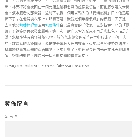
強了！我的單戀被汙染了！」張水瓶大喊。他知道，如果牛土豪的物質力量勝
出，林天秤將會被困在一個充滿金錢和俗氣的虛假愛情裡，而他將永遠失去機
會。張水瓶看向那機器，還剩下最後一個可以輸入的「情緒燃料」口。他迅速
撕下了貼在他背後衣領上，那張寫著「我就是個單戀傻瓜」的標籤，丟了進
去。他必
包養網評價
須用
包養條件
自己最真實的「傻氣」去對抗金牛座的「霸
氣」！調節器再次發出轟鳴，這一次，射向天空的光束不再是彩虹色，而是充
滿了水瓶座特有的怪誕藍色**。藍色光束與金色光芒在空中形成了一個巨大
的、旋轉著的太極圖案，像是在爭奪林天秤的靈魂。這場以星座運勢為賭注、
以單戀能量為武器的荒唐戰爭，正式打響了。藍色與金色的光芒在林天秤咖啡
館上空劇烈衝撞，創造出一個不斷旋轉的怪異氣旋。
TC:sugarpopular900 69ece8af4b5684.13840356
發佈留言
留言
*