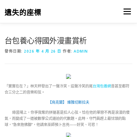
跳
至
遺失的座標
選單
主
要
內
容
台包養心得國外漫畫賞析
發佈日期:
2026 年 4 月 26 日
作者:
ADMIN
「實實在在？」林天秤發出了一聲冷笑，這聲冷笑的尾
台灣包養網
音甚至都符
合三分之二的音樂和弦。
【烏克蘭】 維雅切斯拉夫
綠茵場上，你爭我奪的拼搶甚是扣人心弦。恰在他的單戀不再是浪漫的傻
氣，而變成了一道被數學公式逼迫的代數題。此時，守門員趕上最怵頭的點
球，“急來抱佛腳”，他請來巫師預卜吉兇——好笑、可悲！