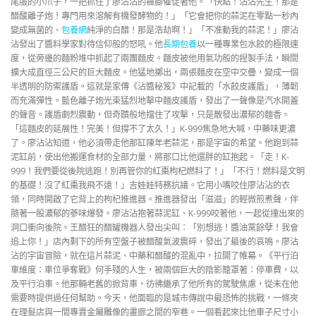
尾服的小爪子，一把抓住了廖沾沾的褲腳催促著他。「快點！沾沾先生！那是
醋酸離子炮！專門用來溶解有機發酵物的！」「它會把你的蒜泥在零點一秒內
變成無菌的、
包養網
純淨的白醋！那是浩劫啊！」「不准動我的蒜泥！」廖沾
沾發出了醬料學家對待信仰般的怒吼。他
長期包養
以一種專業包水餃的極限速
度，從旁邊的麵粉堆中抓起了兩團麵皮。麵皮被他用氣功般的捏製手法，瞬間
擴大成直徑三公尺的巨大麵皮。他猛地擲出，兩張麵皮在空中交疊，變成一個
半透明的防禦護盾。這就是家傳《沾醬秘笈》中記載的「水餃皮護盾」，薄韌
而充滿彈性。藍色離子炮光束猛烈地擊中麵皮護盾，發出了一聲像是汽水開蓋
的聲音。護盾劇烈震動，但奇蹟般地擋住了攻擊，只是散發出濃郁的麵香。
「這麵皮的延展性！完美！但撐不了太久！」K-999焦急地大喊，中藥味更濃
了。廖沾沾知道，他必須帶走他那缸陳年老蒜泥，那是宇宙的希望。他跑到蒜
泥缸前，使出他搬運食材的全部力量，將那口比他還胖的缸抱起。「走！K-
999！我們要從後院逃跑！別再管你的紅棗枸杞燃料了！」「不行！燃料是文明
的基礎！沒了紅棗我飛不遠！」吉娃娃特務抗議。它用小嘴咬住廖沾沾的衣
領，同時開啟了它背上的枸杞推進器。推進器發出「滋滋」的輕微煎煮聲，伴
隨著一股濃郁的蔘味爆發。廖沾沾抱著蒜泥缸、K-999咬著他，一起從撞出來的
洞口衝向後院。王醋狂的醋罐機器人發出尖叫：「別想逃！醬油黨餘孽！我會
追上你！」店內剩下的所有空盤子被醋酸氣波震碎，發出了最後的哀鳴。廖沾
沾的宇宙冒險，就在這片蒜泥、中藥和醋酸的混亂中，拉開了帷幕。《平行泊
車維度：車位爭奪戰》何手殘的人生，被兩個巨大的陰影籠罩著：停車費，以
及平行泊車。他那輛老舊的掀背車，彷彿繼承了他所有的駕駛焦慮，從未在他
需要時提供過任何幫助。今天，他面臨的是城市傳說中最恐怖的挑戰，一條夾
在理髮店與一間專賣金屬雕像的畫廊之間的窄巷。一個看起來比他車子尺寸小