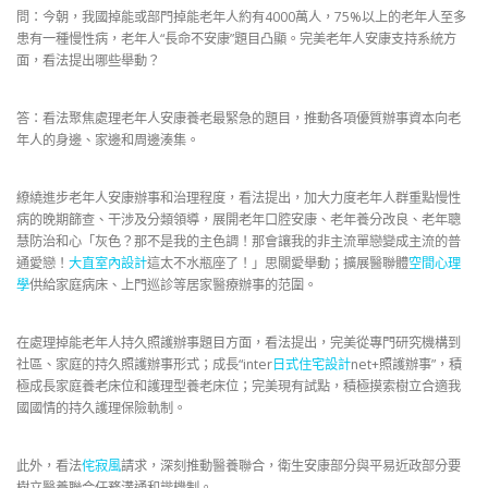
問：今朝，我國掉能或部門掉能老年人約有4000萬人，75%以上的老年人至多
患有一種慢性病，老年人“長命不安康”題目凸顯。完美老年人安康支持系統方
面，看法提出哪些舉動？
答：看法聚焦處理老年人安康養老最緊急的題目，推動各項優質辦事資本向老
年人的身邊、家邊和周邊湊集。
繚繞進步老年人安康辦事和治理程度，看法提出，加大力度老年人群重點慢性
病的晚期篩查、干涉及分類領導，展開老年口腔安康、老年養分改良、老年聰
慧防治和心「灰色？那不是我的主色調！那會讓我的非主流單戀變成主流的普
通愛戀！
大直室內設計
這太不水瓶座了！」思關愛舉動；擴展醫聯體
空間心理
學
供給家庭病床、上門巡診等居家醫療辦事的范圍。
在處理掉能老年人持久照護辦事題目方面，看法提出，完美從專門研究機構到
社區、家庭的持久照護辦事形式；成長“inter
日式住宅設計
net+照護辦事”，積
極成長家庭養老床位和護理型養老床位；完美現有試點，積極摸索樹立合適我
國國情的持久護理保險軌制。
此外，看法
侘寂風
請求，深刻推動醫養聯合，衛生安康部分與平易近政部分要
樹立醫養聯合任務溝通和諧機制。