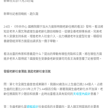
新華社北京11月24日電
新華社記者田曉航、趙久龍
24日，《中共中心 國務院關于加大力度新時期老齡任務的看法》發布。看法將
知足老年人需乞降處理生齒老齡化題目相聯合，從健全養老辦事系統、完美老
年人安康支持系統、增進老年人社會介入、出力構建老年友愛型社會、積極培
養銀發經濟等方面提出請求及一攬子舉動。
看法出臺的佈景和意義是什么？提出的舉動有哪些亮點和立異，將在哪些方面
進步老年人取得感？國度衛生安康委老齡安康司司長王海東答覆了記者發問。
發掘老齡社會潛能 激起老齡社會活氣
問：第七次全國生齒普查成果顯示，我國60歲及以上生齒已達2.64億人，占總
生齒的比重比2010年上升了5.44個百分點。跟著我國生齒老齡化水平加深，老
齡任務面對不少題目和挑釁。此時出臺看法具有如何的
天母室內設計
意義？
答：生齒老齡化是
遊艇設計
社會成長的主要趨向，是人類文明提高的主要表