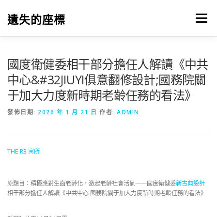
跳
至
遺失的座標
選單
主
要
內
容
國度衛健委相干部分擔任人解讀《中共
中心&#32JIUYI俱意翻修設計;國務院關
于加大力度新時期老齡任務的看法》
發佈日期:
2026 年 1 月 21 日
作者:
ADMIN
THE R3 寓所
原題目：積極應對生齒老齡化，激起老齡社會活氣——國度衛健委
新古典設計
相干部分擔任人解讀《中共中心 國務院關于加大力度新時期老齡任務的看法》