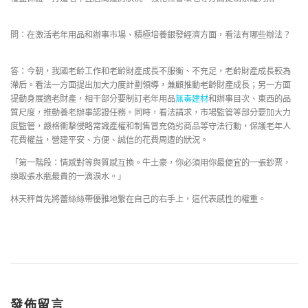
問：在激活老年用品和辦事市場、積極培養銀發經濟方面，看法有哪些辦法？
答：今朝，我國老齡工作和老齡財產成長不服衡、不充足，老齡財產成長較為
滯后。看法一方面提出加大力度計劃領導，兼顧推動老齡財產成長；另一方面
提動身展適老財產，相干部分要制訂老年用品
無毒建材
和辦事目次、東西的品
質尺度，推動養老辦事認證任務。同時，看法請求，市場監管等部分要加大力
度監管，嚴格衝擊侵略常識產權和制售冒充偽劣商品等守法行動，保護老年人
花費權益，營建平安、方便、誠信的花費周遭的狀況。
「第一階段：情感對等與質感互換。牛土豪，你必須用你最便宜的一張鈔票，
換取張水瓶最貴的一滴淚水。」
林天秤首先將蕾絲絲帶優雅地繫在自己的右手上，這代表感性的權重。
發佈留言