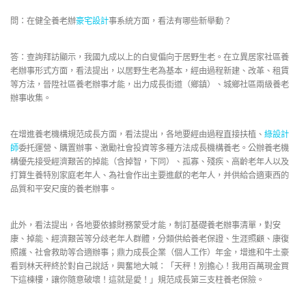
問：在健全養老辦
豪宅設計
事系統方面，看法有哪些新舉動？
答：查詢拜訪顯示，我國九成以上的白叟偏向于居野生老。在立異居家社區養
老辦事形式方面，看法提出，以居野生老為基本，經由過程新建、改革、租賃
等方法，晉陞社區養老辦事才能，出力成長街道（鄉鎮）、城鄉社區兩級養老
辦事收集。
在增進養老機構規范成長方面，看法提出，各地要經由過程直接扶植、
綠設計
師
委托運營、購置辦事、激勵社會投資等多種方法成長機構養老。公辦養老機
構優先接受經濟艱苦的掉能（含掉智，下同）、孤寡、殘疾、高齡老年人以及
打算生養特別家庭老年人、為社會作出主要進獻的老年人，并供給合適東西的
品質和平安尺度的養老辦事。
此外，看法提出，各地要依據財務蒙受才能，制訂基礎養老辦事清單，對安
康、掉能、經濟艱苦等分歧老年人群體，分類供給養老保證、生涯照顧、康復
照護、社會救助等合適辦事；鼎力成長企業（個人工作）年金，增進和牛土豪
看到林天秤終於對自己說話，興奮地大喊：「天秤！別擔心！我用百萬現金買
下這棟樓，讓你隨意破壞！這就是愛！」規范成長第三支柱養老保險。