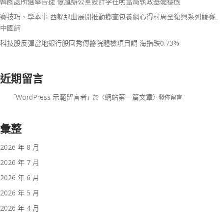
韓國處所選舉告捷 億嵐辦公室設計李在明當局執政基礎穩固
賽技巧、學本事 西躲那曲展開推動鄉查包養網心得村周全復興系列競賽_
中國網
科技股反彈當地銀行股回秀傳醫院體檢項目調 海指跌0.73%
近期留言
WordPress 示範留言者
網站第一篇文章
「
」於〈
〉發佈留言
彙整
2026 年 8 月
2026 年 7 月
2026 年 6 月
2026 年 5 月
2026 年 4 月