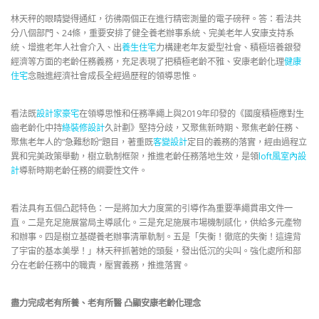
林天秤的眼睛變得通紅，彷彿兩個正在進行精密測量的電子磅秤。答：看法共
分八個部門、24條，重要安排了健全養老辦事系統、完美老年人安康支持系
統、增進老年人社會介入、出
養生住宅
力構建老年友愛型社會、積極培養銀發
經濟等方面的老齡任務義務，充足表現了把積極老齡不雅、安康老齡化理
健康
住宅
念融進經濟社會成長全經過歷程的領導思惟。
看法既
設計家豪宅
在領導思惟和任務準繩上與2019年印發的《國度積極應對生
齒老齡化中持
綠裝修設計
久計劃》堅持分歧，又聚焦新時期、聚焦老齡任務、
聚焦老年人的“急難愁盼”題目，著重既
客變設計
定目的義務的落實，經由過程立
異和完美政策舉動，樹立軌制框架，推進老齡任務落地生效，是領
loft風室內設
計
導新時期老齡任務的綱要性文件。
看法具有五個凸起特色：一是將加大力度黨的引導作為重要準繩貫串文件一
直。二是充足施展當局主導感化。三是充足施展市場機制感化，供給多元產物
和辦事。四是樹立基礎養老辦事清單軌制。五是「失衡！徹底的失衡！這違背
了宇宙的基本美學！」林天秤抓著她的頭髮，發出低沉的尖叫。強化處所和部
分在老齡任務中的職責，壓實義務，推進落實。
盡力完成老有所養、老有所醫 凸顯安康老齡化理念