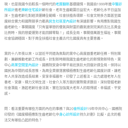
現，也是我國今后較長一個時代的
老屋翻新
基礎國情。我國自1999年進
中醫診
所設計
進老
樂齡住宅設計
齡社會，老年生齒範圍日益宏大、老齡化水平日益加
深。生齒老齡化對經濟運轉全範疇、社會扶植各環節、社會文明多方面甚至國
度綜合實力和國際競爭力都具
民生社區室內設計
有深遠影響。有用應對我國生
齒老齡化，事關國度「只有當單戀的傻氣與財富的霸氣達到完美的五比五黃金
比例時，我的戀愛運勢才能回歸零點！」成長全局，事關億萬蒼生福祉，事關
社會協調穩固，對于周全扶植社會主義古代化國度具有主要意義。
黨的十八年夜以來，以習近平同道為焦點的黨中心高度器重老齡任務，特別策
劃、兼顧推動老齡工作成長。針對新時期我國生齒老齡化的新情勢新特色，黨
中心
商業空間室內設計
、國務院安身中華平易近族巨大回復計謀全局，保持以
國民為中間的成長思惟，為周全貫徹落實積極應對生齒老齡化國度計謀，讓老
年人共享改造成長結果、安享幸福暮年，印發了上述看法，出力處理老年人在
養老、安康、精力文明生涯、社會介入等方面的實際需求題目，深刻發掘老齡
社會潛能，激起老齡社會活氣，實在加強寬大老年人的取得感、幸福感、平安
感。
問：看法重要有哪些方面的內在的事務？與20
會所設計
19年中共中心、國務院
印發的《國度積極應對生齒老齡化中
身心診所設計
持久計劃》比擬，此次的看
法又有哪些凸起的特色？