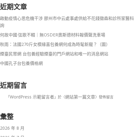
近期文章
啟動疫情心思危機干涉 膠州市中云處事處供給不花錢徵森和診所家醫科
詢
何故中國·弦歌不輟｜無OSDER奧斯德材料報價聲洗車場
秋雨：法國270斤女模緣喜包養網何成為時髦新寵？（圖）
煙臺民眾網 台包養經驗煙臺的門戶網站和唯一的消息網站
中國孔子台包養價格網
近期留言
WordPress 示範留言者
網站第一篇文章
「
」於〈
〉發佈留言
彙整
2026 年 8 月