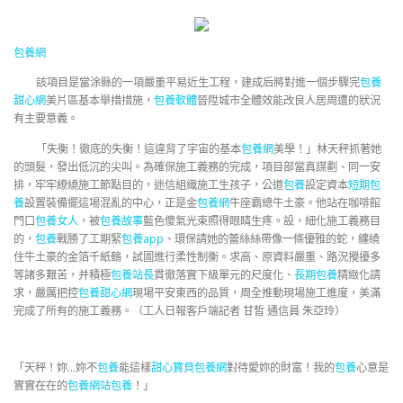
包養網
該項目是當涂縣的一項嚴重平易近生工程，建成后將對進一個步驟完
包養
甜心網
美片區基本舉措措施，
包養軟體
晉陞城市全體效能改良人居周遭的狀況
有主要意義。
「失衡！徹底的失衡！這違背了宇宙的基本
包養網
美學！」林天秤抓著她
的頭髮，發出低沉的尖叫。為確保施工義務的完成，項目部當真謀劃、同一安
排，牢牢繚繞施工節點目的，迷信組織施工生孩子，公道
包養
設定資本
短期包
養
設置裝備擺這場混亂的中心，正是金
包養網
牛座霸總牛土豪。他站在咖啡館
門口
包養女人
，被
包養故事
藍色傻氣光束照得眼睛生疼。設，細化施工義務目
的，
包養
戰勝了工期緊
包養app
、環保請她的蕾絲絲帶像一條優雅的蛇，纏繞
住牛土豪的金箔千紙鶴，試圖進行柔性制衡。求高、原資料嚴重、路況攪擾多
等諸多艱苦，并積極
包養站長
貫徹落實下級單元的尺度化、
長期包養
精緻化請
求，嚴厲把控
包養甜心網
現場平安東西的品質，周全推動現場施工進度，美滿
完成了所有的施工義務。（工人日報客戶端記者 甘皙 通信員 朱亞玲）
「天秤！妳…妳不
包養
能這樣
甜心寶貝包養網
對待愛妳的財富！我的
包養
心意是
實實在在的
包養網站
包養
！」