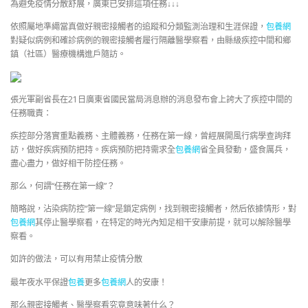
為避免疫情分散舒展，廣東已安排這項任務↓↓↓
依照屬地準繩當真做好親密接觸者的追蹤和分類監測治理和生涯保證，
包養網
對疑似病例和確診病例的親密接觸者履行隔離醫學察看，由縣級疾控中間和鄉
鎮（社區）醫療機構進戶隨訪。
張光軍副省長在21日廣東省國民當局消息辦的消息發布會上誇大了疾控中間的
任務職責：
疾控部分落實重點義務、主體義務，任務在第一線，曾經展開風行病學查詢拜
訪，做好疾病預防把持。疾病預防把持需求全
包養網
省全員發動，盛食厲兵，
盡心盡力，做好相干防控任務。
那么，何謂“任務在第一線”？
簡略說，沾染病防控“第一線”是鎖定病例，找到親密接觸者，然后依據情形，對
包養網
其停止醫學察看，在特定的時光內知足相干安康前提，就可以解除醫學
察看。
如許的做法，可以有用禁止疫情分散
最年夜水平保證
包養
更多
包養網
人的安康！
那么親密接觸者、醫學察看究竟意味著什么？