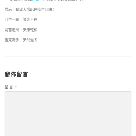
最后，盼望大師記住這句口訣：
口罩一戴，肺炎不在
開窗透風，安康輕松
番筧洗手，安然過冬
發佈留言
留言
*