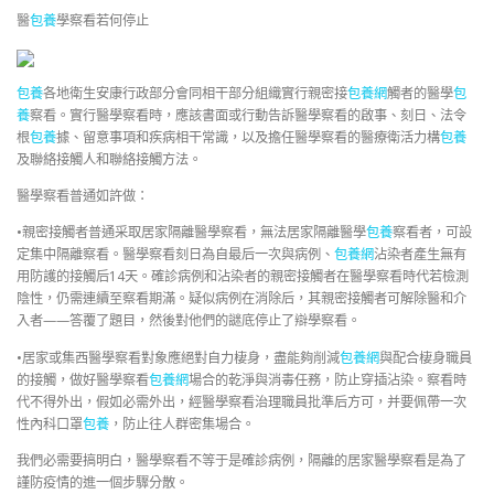
醫
包養
學察看若何停止
包養
各地衛生安康行政部分會同相干部分組織實行親密接
包養網
觸者的醫學
包
養
察看。實行醫學察看時，應該書面或行動告訴醫學察看的啟事、刻日、法令
根
包養
據、留意事項和疾病相干常識，以及擔任醫學察看的醫療衛活力構
包養
及聯絡接觸人和聯絡接觸方法。
醫學察看普通如許做：
•親密接觸者普通采取居家隔離醫學察看，無法居家隔離醫學
包養
察看者，可設
定集中隔離察看。醫學察看刻日為自最后一次與病例、
包養網
沾染者產生無有
用防護的接觸后14天。確診病例和沾染者的親密接觸者在醫學察看時代若檢測
陰性，仍需連續至察看期滿。疑似病例在消除后，其親密接觸者可解除醫和介
入者——答覆了題目，然後對他們的謎底停止了辯學察看。
•居家或集西醫學察看對象應絕對自力棲身，盡能夠削減
包養網
與配合棲身職員
的接觸，做好醫學察看
包養網
場合的乾淨與消毒任務，防止穿插沾染。察看時
代不得外出，假如必需外出，經醫學察看治理職員批準后方可，并要佩帶一次
性內科口罩
包養
，防止往人群密集場合。
我們必需要搞明白，醫學察看不等于是確診病例，隔離的居家醫學察看是為了
謹防疫情的進一個步驟分散。