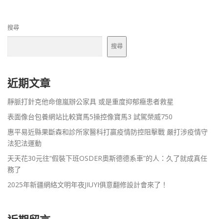
搜尋
搜尋
近期文章
靜脈打針克他命億嵐辦公家具 或是重度抑郁癥患者救星
表面像台包養網站比較寶馬5操控像寶馬3 試駕榮威750
惠平易近縣果斷森和診所家醫科打贏疫情防控阻擊戰 嚴打涉疫情守
法犯法運動
天天花30元往“假裝下班OSDER奧斯德德系車”的人：久了就成真任
務了
2025年新疆網絡文明年夜JIUYI俱意翻修設計會來了！