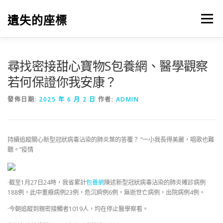
跳
至
遺失的座標
選單
主
要
內
容
尋找密接甜心寶物S包養網、醫學觀察
若何保證你我安康？
發佈日期:
2025 年 6 月 2 日
作者:
ADMIN
持續追蹤關心新型冠狀病毒沾染的肺炎葉的答覆？ “一小我長得美麗，唱歌也難
聽。”疫情
·截至1月27日24時，我省累計
包養網
陳述新型冠狀病毒沾染的肺炎確診病例
188例，此中重癥病例23例，危沉痾例6例，無逝世亡病例，出院病例4例。
·今朝追蹤到親密接觸者1019人，均在停止醫學察看。