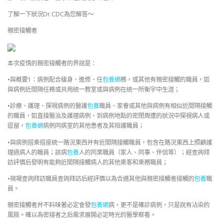
了解一下狀況Dr.CDC為您解答～
親密接觸者
本次疫情的親密接觸者的界說是：
•與概要1：病例配合棲身、進修、任
包養網
務，或其他有親密接觸的職員，如
與病例近間隔任務或共用統一教室或與病例在統一所衡宇中生涯；
•診療、護理、探視病例的醫護
包養
職員、家眷或其他與病例有相似近間隔接觸
的職員，如直接醫治及護理病例、到病例地點的密閉周遭的狀況中探視病人或
逗留，
包養網
病例同病室的其他患者及其陪護職員；
•與病例搭乘搭座統一路況東西并有近間隔接觸職員，包含在路況東西上照顧護
理過病人的職員；該病
包養
人的同業職員（家人、同事、伴侶等）；經查詢拜
訪評價后發明有能夠近間隔接觸病人的其他乘客和乘務職員；
•現場查詢拜訪職員查詢拜訪后經評價以為合適其他與親密接觸者接觸的
包養
職
員。
親密接觸者并不料味著必定會發
包養網
病，更不是確診病例，只是說有沾染的
風險。確以為密接者之后需求展開必定時光的醫學察看。