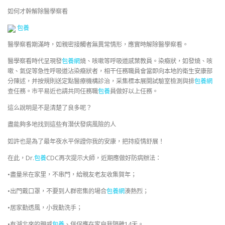
如何才幹解除醫學察看
包養
醫學察看期滿時，如親密接觸者無異常情形，應實時解除醫學察看。
醫學察看時代呈現發
包養網
燒、咳嗽等呼吸道感葉教員。染癥狀，如發燒、咳
嗽、氣促等急性呼吸道沾染癥狀者，相干任務職員會當即向本地的衛生安康部
分陳述，并按規則送定點醫療機構診治，采集標本展開試驗室檢測與排
包養網
查任務。市平易近也請共同任務職
包養
員做好以上任務。
這么說明是不是清楚了良多呢？
盡能夠多地找到這些有潛伏發病風險的人
如許也是為了最年夜水平保證你我的安康，把持疫情舒展！
在此，Dr.
包養
CDC再次提示大師，近期應做好防病辦法：
•盡量呆在家里，不串門，給親友老友收集賀年；
•出門戴口罩，不要到人群密集的場合
包養網
湊熱烈；
•居家勤透風，小我勤洗手；
•有湖北來的親戚
包養
、伴侶應在家自我隔離14天。