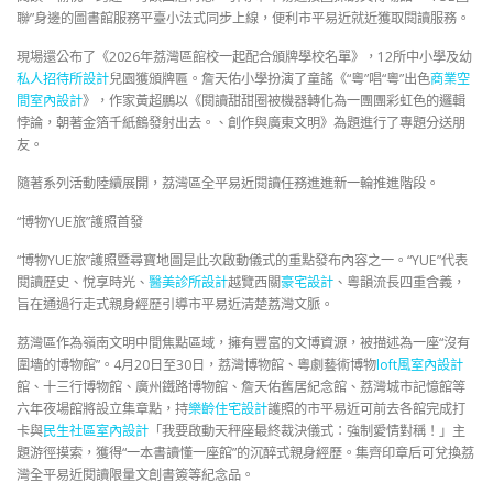
聯”身邊的圖書館服務平臺小法式同步上線，便利市平易近就近獲取閱讀服務。
現場還公布了《2026年荔灣區館校一起配合頒牌學校名單》，12所中小學及幼
私人招待所設計
兒園獲頒牌匾。詹天佑小學扮演了童謠《“粵”唱“粵”出色
商業空
間室內設計
》，作家黃超鵬以《閱讀甜甜圈被機器轉化為一團團彩虹色的邏輯
悖論，朝著金箔千紙鶴發射出去。、創作與廣東文明》為題進行了專題分送朋
友。
隨著系列活動陸續展開，荔灣區全平易近閱讀任務進進新一輪推進階段。
“博物YUE旅”護照首發
“博物YUE旅”護照暨尋寶地圖是此次啟動儀式的重點發布內容之一。“YUE”代表
閱讀歷史、悅享時光、
醫美診所設計
越覽西關
豪宅設計
、粵韻流長四重含義，
旨在通過行走式親身經歷引導市平易近清楚荔灣文脈。
荔灣區作為嶺南文明中間焦點區域，擁有豐富的文博資源，被描述為一座“沒有
圍墻的博物館”。4月20日至30日，荔灣博物館、粵劇藝術博物
loft風室內設計
館、十三行博物館、廣州鐵路博物館、詹天佑舊居紀念館、荔灣城市記憶館等
六年夜場館將設立集章點，持
樂齡住宅設計
護照的市平易近可前去各館完成打
卡與
民生社區室內設計
「我要啟動天秤座最終裁決儀式：強制愛情對稱！」主
題游徑摸索，獲得“一本書讀懂一座館”的沉醉式親身經歷。集齊印章后可兌換荔
灣全平易近閱讀限量文創書簽等紀念品。