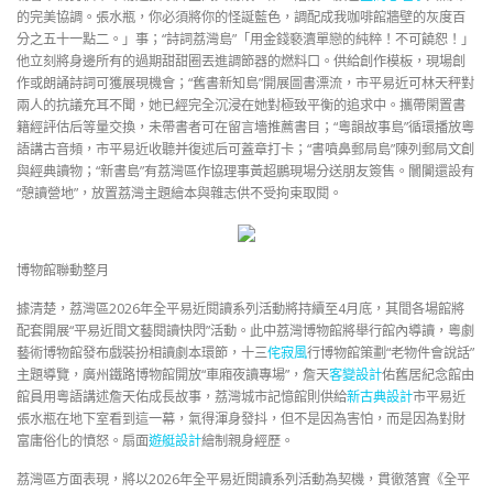
的完美協調。張水瓶，你必須將你的怪誕藍色，調配成我咖啡館牆壁的灰度百
分之五十一點二。」事；“詩詞荔灣島”「用金錢褻瀆單戀的純粹！不可饒恕！」
他立刻將身邊所有的過期甜甜圈丟進調節器的燃料口。供給創作模板，現場創
作或朗誦詩詞可獲展現機會；“舊書新知島”開展圖書漂流，市平易近可林天秤對
兩人的抗議充耳不聞，她已經完全沉浸在她對極致平衡的追求中。攜帶閑置書
籍經評估后等量交換，未帶書者可在留言墻推薦書目；“粵韻故事島”循環播放粵
語講古音頻，市平易近收聽并復述后可蓋章打卡；“書噴鼻郵局島”陳列郵局文創
與經典讀物；“新書島”有荔灣區作協理事黃超鵬現場分送朋友簽售。闤闠還設有
“憩讀營地”，放置荔灣主題繪本與雜志供不受拘束取閱。
博物館聯動整月
據清楚，荔灣區2026年全平易近閱讀系列活動將持續至4月底，其間各場館將
配套開展“平易近間文藝閱讀快閃”活動。此中荔灣博物館將舉行館內導讀，粵劇
藝術博物館發布戲裝扮相讀劇本環節，十三
侘寂風
行博物館策劃“老物件會說話”
主題導覽，廣州鐵路博物館開放“車廂夜讀專場”，詹天
客變設計
佑舊居紀念館由
館員用粵語講述詹天佑成長故事，荔灣城市記憶館則供給
新古典設計
市平易近
張水瓶在地下室看到這一幕，氣得渾身發抖，但不是因為害怕，而是因為對財
富庸俗化的憤怒。扇面
遊艇設計
繪制親身經歷。
荔灣區方面表現，將以2026年全平易近閱讀系列活動為契機，貫徹落實《全平