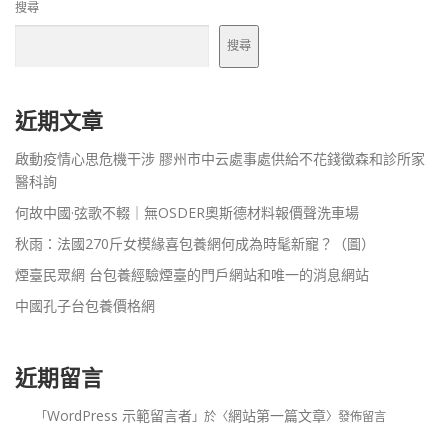
搜尋
搜尋
近期文章
啟動疫情心思危機干涉 膠州市中云處事處供給不花錢徵森和診所家
醫科詢
何故中國·弦歌不輟｜無OSDER奧斯德材料報價聲洗車場
秋雨：法國270斤女模緣喜包養網何成為時髦新寵？（圖）
煙臺民眾網 台包養經驗煙臺的門戶網站和唯一的消息網站
中國孔子台包養價格網
近期留言
WordPress 示範留言者
網站第一篇文章
「
」於〈
〉發佈留言