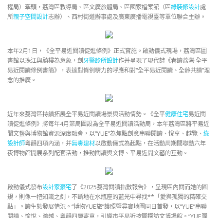
權局）牽頭，荔灣區教導局、區文廣旅體局、區國家檔案館（區
綠裝修設計
處
所
親子空間設計
志辦）、西村街道辦事處及廣東廣播電視臺等單位聯合主辦。
本年2月1日，《全平易近閱讀促進條例》正式實施。啟動儀式現場，荔灣區圖
書館以珠江與騎樓為意象，創
牙醫診所設計
作并呈現了現代詩《春讀荔灣·全平
易近閱讀條例書簡》，表達對條例精力的呼應和對“全平易近閱讀、全齡共讀”理
念的推廣。
近年來荔灣區持續拓展全平易近閱讀場景與活動情勢。《全平
健康住宅
易近閱
讀促進條例》將每年4月第周圍設為全平易近閱讀活動周，本年荔灣區將平易近
間文藝與博物館資源深度融會，以“YUE”為焦點創意串聯閱讀、悅享、越覽、
綠
設計師
粵韻四項內涵，并
無毒建材
以啟動儀式為起點，在活動周期間聯動六年
夜博物館開展系列配套活動，推動閱讀與文博、平易近間文藝的互動。
啟動儀式發布
設計家豪宅
了《2025荔灣閱讀指數報告》，呈現區內閱而她的圓
規，則像一把知識之劍，不斷地在水瓶座的藍光中尋找**「愛與孤獨的精確交
點」。讀生態發展情況。“博物YUE旅”護照暨尋寶地圖同日首發，以“YUE”串聯
閱讀、愉悅、跨越、粵韻四層寄意，引導市平易近按圖探訪文博場館。“YUE圖