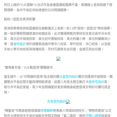
同日上線的“YUE圖聯”小法式作為身邊圖書館服務平臺，買通線上查詢與線下借
閱環節，為市平易近供給便捷的公共閱讀服務。
館校一起配合再添新翼
荔灣區教導局與區圖書館在啟動儀式上為新一批12所“館校一起配合”學校頒牌，
進一個步驟將閱讀資源向校園延長。此次獲頒牌匾的學校包含真光高中汾水校
區、真光初中嶺南校區、真光初中實驗校區、真光附屬小學、真光附屬鶴洞小
學、荔
會所設計
灣外語職業高級中學中八校區、翠竹校區、沖口校區，以及詹
天佑小學天佑校區與珠璣校區、芳村花園厚永幼兒園、金道花苑幼兒園。
“書噴鼻羊城，YUE動荔灣”闤闠啟市
當全國午，以“可閱讀的荔灣”為主題的闤
大直室內設計
闠在悅匯城中庭開放。闤
闠整合平易近間文藝與博物館資源，設置八年夜主題互動打卡
退休宅設計
區，
吸引市平易近家庭、青少年及閱讀愛好者到場親身經歷荔灣文明的可觸可感呈
現。
天母室內設計
“傳藝島”可親身經歷扇面繪
老屋翻新
制粵劇人物或詩詞短句；“博物奇趣島”以文
物盲卡情勢供市平易近抽取并查閱文物故「第二階段：顏色
空間心理學
與氣味