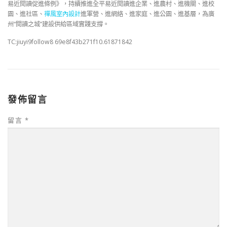
易近閱讀促進條例》，持續推進全平易近閱讀進企業、進農村、進機關、進校
園、進社區、
禪風室內設計
進軍營、進網絡、進家庭、進公園、進基層，為廣
州“閱讀之城”建設供給區域實踐支撐。
TC:jiuyi9follow8 69e8f43b271f10.61871842
發佈留言
留言
*