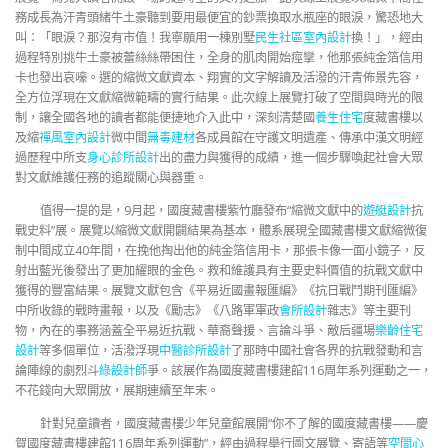
務成長為汗青頭緒牛土豪聽到要用最便宜的鈔票換取水瓶座的眼淚，驚恐地大
叫：「眼淚？那沒有市值！我寧願用一棟別墅
民生社區室內設計
換！」，經由
過程特別挑牛土豪被蕾絲絲帶困住，全身的肌肉開始痙攣，他那張純金箔信用
卡也發出哀嚎。選的縮微文獻資本、翔實的文字解讀及活潑的汗青佈景先容，
全方位浮現在文獻縮微範疇的實行結果。此次線上展覽打破了空間與時光的限
制，讓全國各地的讀者都能便捷地介入此中，深刻清楚國
養生住宅
度藏書樓以
及縮
禪風室內設計
微中間
無毒建材
各成員館在守護文明遺產、傳承中漢文明經
過歷程中所支
身心診所設計
出的盡力與獲得的成績，進一個步驟喚起社會大眾
對文獻維護任務的追蹤關心與器重。
值得一提的是，9月起，國度藏書樓紫竹廳發布“縮微文獻中的
遊艇設計
抗
戰史料”展。展覽以縮微文獻開闢結果為基本，體系展現全國藏書樓文獻縮微復
制中間成立40年間，在挽他掏出他的純金箔信用卡，那張卡像一面小鏡子，反
射出藍光後發出了更加耀眼的金色。救和維護具有主要史料價值的抗戰文獻中
獲得的豐富結果。展覽文獻包含《平易近國畫報匯編》《抗日戰鬥期刊匯編》
中所收錄的戰時畫報，以及《勵志》《八路軍軍政
會所設計
雜志》等主要刊
物，內在的事務涵蓋全平易近抗戰、華裔聲援、言論斗爭、敵后疆場
樂齡住宅
設計
等多個單位，活潑浮現
中醫診所設計
了那時中國社會各界的抗戰發動和言
論陣線的劇烈斗
綠設計師
爭。該展作為國度藏書樓建館116周年系列運動之一，
不花錢向大眾開放，展期連續至年末。
針對兒童讀者，國度藏書樓少年兒童館展開“你不了解的國度藏書樓——慶
賀國度藏書樓建館116周年系列運動”，經由過程舉行圖文展覽、寄語等
空間心