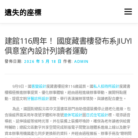
跳
至
遺失的座標
選單
主
要
內
容
建館116周年！ 國度藏書樓發布系JIUYI
俱意室內設計列讀者運動
發佈日期:
2026 年 5 月 18 日
作者:
ADMIN
9月9日，國
客變設計
度藏書樓迎來116歲誕辰。國
私人招待所設計
度藏書
樓積極推進辦事提質、優化辦事體驗，經由過程進級辦事舉動、展開特點運
動、提倡文明
牙醫診所設計
瀏覽、舉行表演展映等情勢，與讀者配合慶生。
為此，國圖對總館北區中文圖書區部門自助借還裝備停止適老化進級，包
含操縱界面采用年夜號字體和年夜號
退休宅設計
圖
日式住宅設計
標、增添語音
導航、延伸操縱等候時光等，并在裝備上裝備呼喚鈴，確保為老年讀者供給實
時輔助；總館北區數字共享空間完成新版電子閱覽治理體系進級上線以及數字
資本辦事用機國產化同步更換新的資料，并經由過程展板、辦事手冊及“聰明閱