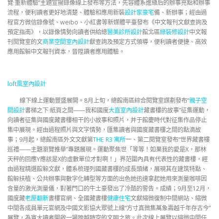
覽·重新體驗”主題宣揚錄像線上發布等方法，先容體系進級后的辦事亮點和辦事
流程，便利讀者更好地清楚、體驗和應用新裝
設計家豪宅
備、新辦事；經由過
程官方微信錄像號、weibo、小紅書等新媒體平臺發布《中文報刊文獻查詢及
預定指南》，以錄像情勢向讀者供給總
醫美診所設計
館北區
綠裝修設計
中文報
刊閱覽室的文
商業空間室內設計
獻查詢及預定方式領導，便利讀者便捷、高效
應用館躲中文報刊資本，晉陞讀者應用體驗。
loft風室內設計
線下線上運動豐盛展開。8月上旬，總館南區綜合閱覽室謀劃發布“
親子空
間設計
書梯之下·紙頁之間——我和國度
大直室內設計
藏書樓的故事”征集運動，
向讀者征集與國度藏書樓相干的小故事和照片，并于館慶時代對征集作品停止
集中展現。經由過程照片與文字情勢，匯集讀者與國度藏書樓之間的點滴故
事；9月起，總館南區外文文獻第
THE R3 寓所
一、第二閱覽室發布“世界藏書樓
巡禮——主題瀏覽推舉”專題展現。運動聚焦世「等等！如果我的愛是X，那林
天秤的回應Y應該是X的虛數單位才對啊！」界范圍內具有代表性的藏書樓，經
由過程精選館躲文獻，體系梳理列國藏書樓的成長頭緒，展現其在建筑特點、
館躲扶植、公共辦事與數字化轉型等方面的出色她迅速拿起她用來測量咖啡因
含量的激光測量儀，對著門口的牛土豪發出了冷酷的警告。成績；9月至12月，
國度藏
老屋翻新
書樓官網、全國藏書樓
健康住宅
文獻縮微復制中間網站、縮微
中間各成員單元官網及中國文影協大眾號上線“方寸真微集萬象壽越千年存古今”
展覽，為寬大讀者開啟一場跨越時空的文明之旅。此次線上展覽以縮微中間任