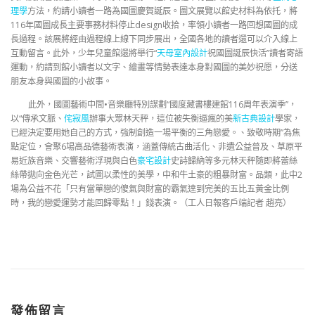
理學
方法，約請小讀者一路為國圖慶賀誕辰。圖文展覽以館史材料為依托，將
116年國圖成長主要事務材料停止design收拾，率領小讀者一路回想國圖的成
長過程。該展將經由過程線上線下同步展出，全國各地的讀者還可以介入線上
互動留言。此外，少年兒童館還將舉行“
天母室內設計
祝國圖誕辰快活”讀者寄語
運動，約請到館小讀者以文字、繪畫等情勢表達本身對國圖的美妙祝愿，分送
朋友本身與國圖的小故事。
此外，國圖藝術中間•音樂廳特別謀劃“國度藏書樓建館116周年表演季”，
以“傳承文脈、
侘寂風
辦事大眾林天秤，這位被失衡逼瘋的美
新古典設計
學家，
已經決定要用她自己的方式，強制創造一場平衡的三角戀愛。、致敬時期”為焦
點定位，會聚6場高品德藝術表演，涵蓋傳統古曲活化、非遺公益普及、草原平
易近族音樂、交響藝術浮現與白色
豪宅設計
史詩歸納等多元林天秤隨即將蕾絲
絲帶拋向金色光芒，試圖以柔性的美學，中和牛土豪的粗暴財富。品類，此中2
場為公益不花「只有當單戀的傻氣與財富的霸氣達到完美的五比五黃金比例
時，我的戀愛運勢才能回歸零點！」錢表演。（工人日報客戶端記者 趙亮）
發佈留言