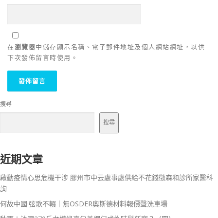
在
瀏覽器
中儲存顯示名稱、電子郵件地址及個人網站網址，以供
下次發佈留言時使用。
搜尋
搜尋
近期文章
啟動疫情心思危機干涉 膠州市中云處事處供給不花錢徵森和診所家醫科
詢
何故中國·弦歌不輟｜無OSDER奧斯德材料報價聲洗車場