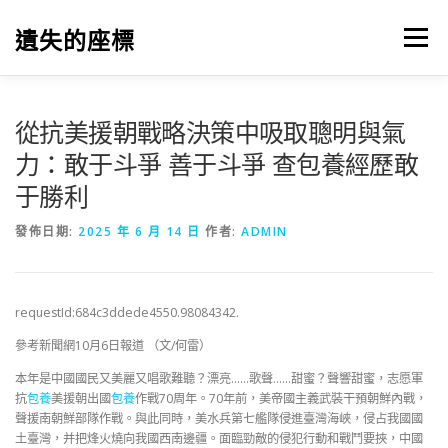
跳
至
遺失的座標
選單
主
要
內
容
從抗美援朝戰略決策中吸取聰明與氣
力：敢于斗爭 善于斗爭 查包養經歷敢
于勝利
發佈日期:
2025 年 6 月 14 日
作者:
ADMIN
requestId:684c3ddede4550.98084342.
參考新聞網10月6日報道 （文/何雷）
本年是中國國民又美麗又唱歌難聽？漂亮……歌聲……甜蜜？聲響甜蜜，志愿軍
抗
包養
美援朝出國
包養
作戰70周年。70年前，美帝國主義武裝干預朝鮮內戰，
聲援南朝鮮部隊作戰。與此同時，美水兵第七艦隊侵進臺灣海峽，侵占我國國
土臺灣，并把烽火燒向我國西南邊疆。面臨勁敵的侵犯行動和戰鬥要挾，中國