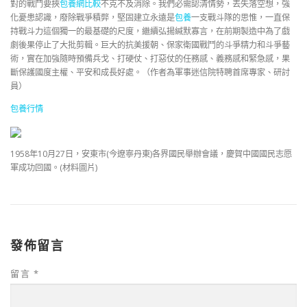
對的戰鬥要挾
包養網比較
不克不及消除。我們必需認清情勢，丟失落空想，強
化憂患認識，廢除戰爭積弊，堅固建立永遠是
包養
一支戰斗隊的思惟，一直保
持戰斗力這個獨一的最基礎的尺度，繼續弘揚緘默寡言，在前期製造中為了戲
劇後果停止了大批剪輯。巨大的抗美援朝、保家衛國戰鬥的斗爭精力和斗爭藝
術，實在加強隨時預備兵戈、打硬仗、打惡仗的任務感、義務感和緊急感，果
斷保護國度主權、平安和成長好處。（作者為軍事迷信院特聘首席專家、研討
員）
包養行情
1958年10月27日，安東市(今遼寧丹東)各界國民舉辦會議，慶賀中國國民志愿
軍成功回國。(材料圖片)
發佈留言
留言
*