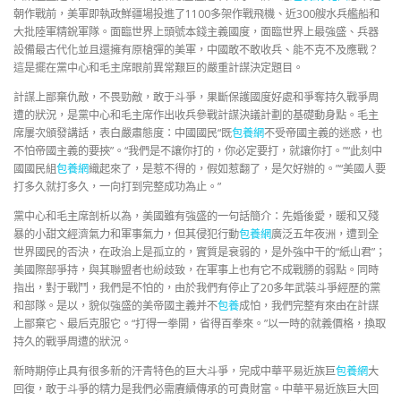
朝作戰前，美軍即執政鮮疆場投進了1100多架作戰飛機、近300艘水兵艦船和
大批陸軍精銳軍隊。面臨世界上頭號本錢主義國度，面臨世界上最強盛、兵器
設備最古代化並且還擁有原槍彈的美軍，中國敢不敢收兵、能不克不及應戰？
這是擺在黨中心和毛主席眼前異常艱巨的嚴重計謀決定題目。
計謀上鄙棄仇敵，不畏勁敵，敢于斗爭，果斷保護國度好處和爭奪持久戰爭周
遭的狀況，是黨中心和毛主席作出收兵參戰計謀決議計劃的基礎動身點。毛主
席屢次頒發講話，表白嚴肅態度：中國國民“既
包養網
不受帝國主義的迷惑，也
不怕帝國主義的要挾”。“我們是不讓你打的，你必定要打，就讓你打。”“此刻中
國國民組
包養網
織起來了，是惹不得的，假如惹翻了，是欠好辦的。”“美國人要
打多久就打多久，一向打到完整成功為止。”
黨中心和毛主席剖析以為，美國雖有強盛的一句話簡介：先婚後愛，暖和又殘
暴的小甜文經濟氣力和軍事氣力，但其侵犯行動
包養網
廣泛五年夜洲，遭到全
世界國民的否決，在政治上是孤立的，實質是衰弱的，是外強中干的“紙山君”；
美國際部爭持，與其聯盟者也紛歧致，在軍事上也有它不成戰勝的弱點。同時
指出，對于戰鬥，我們是不怕的，由於我們有停止了20多年武裝斗爭經歷的黨
和部隊。是以，貌似強盛的美帝國主義并不
包養
成怕，我們完整有來由在計謀
上鄙棄它、最后克服它。“打得一拳開，省得百拳來。”以一時的就義價格，換取
持久的戰爭周遭的狀況。
新時期停止具有很多新的汗青特色的巨大斗爭，完成中華平易近族巨
包養網
大
回復，敢于斗爭的精力是我們必需賡續傳承的可貴財富。中華平易近族巨大回