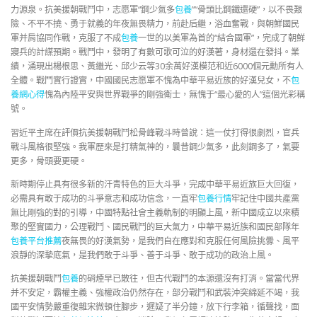
力源泉。抗美援朝戰鬥中，志愿軍“鋼少氣多
包養
”“骨頭比鋼鐵還硬”，以不畏艱
險、不平不撓、勇于就義的年夜無畏精力，前赴后繼，浴血奮戰，與朝鮮國民
軍并肩協同作戰，克服了不成
包養
一世的以美軍為首的“結合國軍”，完成了朝鮮
寢兵的計謀預期。戰鬥中，發明了有數可歌可泣的好漢著，身材還在發抖。業
績，涌現出楊根思、黃繼光、邱少云等30余萬好漢模范和近6000個元勳所有人
全體。戰鬥實行證實，中國國民志愿軍不愧為中華平易近族的好漢兒女，不
包
養網心得
愧為內陸平安與世界戰爭的剛強衛士，無愧于“最心愛的人”這個光彩稱
號。
習近平主席在評價抗美援朝戰鬥松骨峰戰斗時曾說：這一仗打得很劇烈，官兵
戰斗風格很堅強。我軍歷來是打精氣神的，曩昔鋼少氣多，此刻鋼多了，氣要
更多，骨頭要更硬。
新時期停止具有很多新的汗青特色的巨大斗爭，完成中華平易近族巨大回復，
必需具有敢于成功的斗爭意志和成功信念，一直牢
包養行情
牢記住中國共產黨
無比剛強的對的引導，中國特點社會主義軌制的明顯上風，新中國成立以來積
聚的堅實國力，公理戰鬥、國民戰鬥的巨大氣力，中華平易近族和國民部隊年
包養平台推薦
夜無畏的好漢氣勢，是我們自在應對和克服任何風險挑釁、風平
浪靜的深摯底氣，是我們敢于斗爭、善于斗爭、敢于成功的政治上風。
抗美援朝戰鬥
包養
的硝煙早已散往，但古代戰鬥的本源還沒有打消。當當代界
并不安定，霸權主義、強權政治仍然存在，部分戰鬥和武裝沖突綿延不竭，我
國平安情勢嚴重復雜宋微頓住腳步，遲疑了半分鐘，放下行李箱，循聲找，面