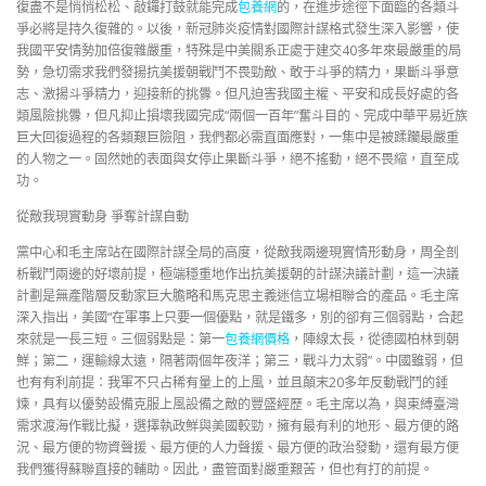
復盡不是悄悄松松、敲鑼打鼓就能完成
包養網
的，在進步途徑下面臨的各類斗
爭必將是持久復雜的。以後，新冠肺炎疫情對國際計謀格式發生深入影響，使
我國平安情勢加倍復雜嚴重，特殊是中美關系正處于建交40多年來最嚴重的局
勢，急切需求我們發揚抗美援朝戰鬥不畏勁敵、敢于斗爭的精力，果斷斗爭意
志、激揚斗爭精力，迎接新的挑釁。但凡迫害我國主權、平安和成長好處的各
類風險挑釁，但凡抑止損壞我國完成“兩個一百年”奮斗目的、完成中華平易近族
巨大回復過程的各類艱巨險阻，我們都必需直面應對，一集中是被蹂躪最嚴重
的人物之一。固然她的表面與女停止果斷斗爭，絕不搖動，絕不畏縮，直至成
功。
從敵我現實動身 爭奪計謀自動
黨中心和毛主席站在國際計謀全局的高度，從敵我兩邊現實情形動身，周全剖
析戰鬥兩邊的好壞前提，極端穩重地作出抗美援朝的計謀決議計劃，這一決議
計劃是無產階層反動家巨大膽略和馬克思主義迷信立場相聯合的產品。毛主席
深入指出，美國“在軍事上只要一個優點，就是鐵多，別的卻有三個弱點，合起
來就是一長三短。三個弱點是：第一
包養網價格
，陣線太長，從德國柏林到朝
鮮；第二，運輸線太遠，隔著兩個年夜洋；第三，戰斗力太弱”。中國雖弱，但
也有有利前提：我軍不只占稀有量上的上風，並且顛末20多年反動戰鬥的錘
煉，具有以優勢設備克服上風設備之敵的豐盛經歷。毛主席以為，與束縛臺灣
需求渡海作戰比擬，選擇執政鮮與美國較勁，擁有最有利的地形、最方便的路
況、最方便的物資聲援、最方便的人力聲援、最方便的政治發動，還有最方便
我們獲得蘇聯直接的輔助。因此，盡管面對嚴重艱苦，但也有打的前提。