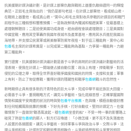
抗美援朝計謀決議計劃，是計謀上鄙棄仇敵與戰術上器重仇敵辯證同一的輝煌
典范。正如毛主席指出的：“我仍是那句老話，在計謀上鄙棄他，看成紙山君，
在戰術上器重他，看成真山君。”黨中心和毛主席對收兵參戰的計謀目的和戰鬥
前程作出三種假想和響應預備：一是執政鮮境內殲滅和驅趕美軍，從最基礎上
處理朝鮮題目；二是迫使美國功成身退，經由過程會談處理題目；三是美國對
中國宣戰，應用其空軍轟炸我國年夜城市及產業基地，應用其水兵進犯我國沿
海地帶，并支撐公民黨軍或蔣美聯軍防禦年夜陸。對于這三種能夠，黨中心和
包養
毛主席的計謀希冀是，以完成第二種能夠為基點，力爭第一種能夠，力避
第三種能夠。
實行證實，抗美援朝計謀決議計劃是善于斗爭的高明的計謀決議計劃藝術的活
潑表現，使我在計謀上一開端便占據自動位置：政治上有理，捍衛戰爭、對抗
侵犯的公理之舉，取得全世界喜好戰爭國度和國民的同情、支撐和支援；軍事
上有利，防止了匆促應戰，獲得計謀的隱藏性和戰爭
包養網
戰斗的忽然性。
新時期停止具有很多新的汗青特色的巨大斗爭，完成中華平易近族巨大回復，
必需善于斗爭，重視戰略方式，講究斗爭藝術。強化底線思想，正確掌握國際
情勢和國度平安周遭的狀況的時與勢
包養平台推薦
、危與機，積極自動做好應
對任何牴觸風險挑釁的預備，下好先手棋、打好自動仗。堅持計謀定力，在復
雜情勢下一直做到“聽憑風波起，穩
包養網
坐垂釣船”，不受一時一事的影響路上
碰見了熟習
包養網
的鄰人，對方打召喚道：「小微怎樣，更不克不及失落進他
人設置的各類圈套。講究斗爭藝術，保持軍事斗爭與政治斗爭、交際斗爭、法
理斗爭相和諧，計謀判定和戰術應用相聯合，斗爭經過歷程和斗爭實效相同