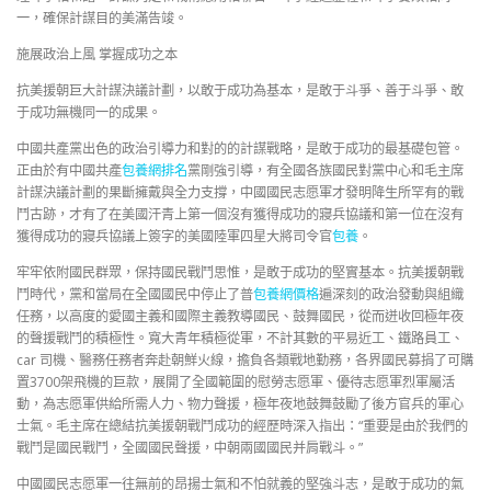
一，確保計謀目的美滿告竣。
施展政治上風 掌握成功之本
抗美援朝巨大計謀決議計劃，以敢于成功為基本，是敢于斗爭、善于斗爭、敢
于成功無機同一的成果。
中國共產黨出色的政治引導力和對的的計謀戰略，是敢于成功的最基礎包管。
正由於有中國共產
包養網排名
黨剛強引導，有全國各族國民對黨中心和毛主席
計謀決議計劃的果斷擁戴與全力支撐，中國國民志愿軍才發明降生所罕有的戰
鬥古跡，才有了在美國汗青上第一個沒有獲得成功的寢兵協議和第一位在沒有
獲得成功的寢兵協議上簽字的美國陸軍四星大將司令官
包養
。
牢牢依附國民群眾，保持國民戰鬥思惟，是敢于成功的堅實基本。抗美援朝戰
鬥時代，黨和當局在全國國民中停止了普
包養網價格
遍深刻的政治發動與組織
任務，以高度的愛國主義和國際主義教導國民、鼓舞國民，從而迸收回極年夜
的聲援戰鬥的積極性。寬大青年積極從軍，不計其數的平易近工、鐵路員工、
car 司機、醫務任務者奔赴朝鮮火線，擔負各類戰地勤務，各界國民募捐了可購
置3700架飛機的巨款，展開了全國範圍的慰勞志愿軍、優待志愿軍烈軍屬活
動，為志愿軍供給所需人力、物力聲援，極年夜地鼓舞鼓勵了後方官兵的軍心
士氣。毛主席在總結抗美援朝戰鬥成功的經歷時深入指出：“重要是由於我們的
戰鬥是國民戰鬥，全國國民聲援，中朝兩國國民并肩戰斗。”
中國國民志愿軍一往無前的昂揚士氣和不怕就義的堅強斗志，是敢于成功的氣