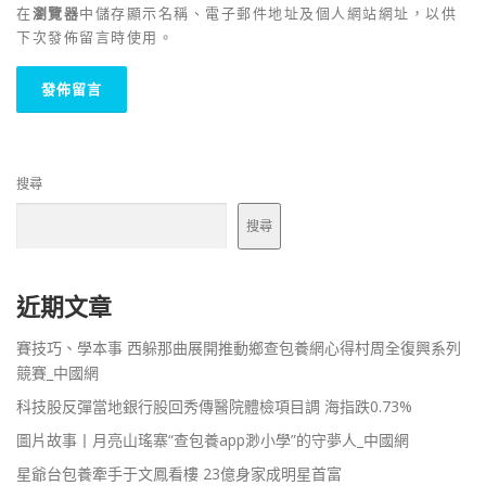
在
瀏覽器
中儲存顯示名稱、電子郵件地址及個人網站網址，以供
下次發佈留言時使用。
搜尋
搜尋
近期文章
賽技巧、學本事 西躲那曲展開推動鄉查包養網心得村周全復興系列
競賽_中國網
科技股反彈當地銀行股回秀傳醫院體檢項目調 海指跌0.73%
圖片故事丨月亮山瑤寨“查包養app渺小學”的守夢人_中國網
星爺台包養牽手于文鳳看樓 23億身家成明星首富