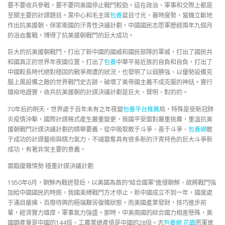
要不要收兵參戰，要不要同美國停止戰鬥較勁，這在政治、軍事和交際上都是
至關主要的計謀題目。黨中心和毛主席
包養
鼠目寸光，審時度勢，當機立斷地
作出抗美援朝、保家衛國的汗青性決議計劃，中國國民志愿軍歷經兩年九個月
的浴血奮戰，博得了抗美援朝戰鬥的巨大成功。
巨大的抗美援朝戰鬥，打出了新中國的國威和國民部隊的軍威，打出了國民共
和國真正的世界年夜國位置，打出了
包養
中華平易近族的自負和自負，打出了
中國較長時代絕對穩固的戰爭周遭的狀況，也發明了以弱勝強、以優勢設備克
服上風設備之敵的世界戰鬥史古跡，破壞了美帝國主義不成克服的神話。實行
雄辯地證實，收兵抗美援朝的計謀決議計劃是巨大、賢明、對的的。
70年后的明天，世界處于百年未有之年夜變
包養平台推薦
局，特殊是受新冠肺
炎疫情沖擊，國際計謀格式產生嚴重變更，我國平安面對嚴重挑釁，重溫抗美
援朝戰鬥計謀決議計劃的精華要義，從中吸取敢于斗爭、善于斗爭、
包養網
敢
于成功的計謀藝術與精力氣力，不竭篡奪具有很多新的汗青特色的巨大斗爭新
成功，有著非常主要的意義。
面臨復雜情勢 穩重計謀決議計劃
1950年6月，朝鮮內戰迸發后，以美國為首的“結合國軍”進侵朝鮮、欲將戰鬥強
加給中國國民的時辰，我國束縛戰鬥方才停止，新中國成立不到一年，國度處
于滿目瘡痍、百廢待興的極端艱苦復雜狀態。而美國產業發財，技巧進步前
輩，經濟實力雄厚，軍事氣力強盛。那時，中美兩國的綜合國力相差懸殊，美
國鋼產量是中國的144倍、工農業總產值是中國的28倍。志
包養網 花園
愿軍進