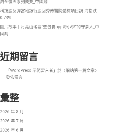
周全復興系列競賽_中國網
科技股反彈當地銀行股回秀傳醫院體檢項目調 海指跌
0.73%
圖片故事丨月亮山瑤寨“查包養app渺小學”的守夢人_中
國網
近期留言
「
WordPress 示範留言者
」於〈
網站第一篇文章
〉
發佈留言
彙整
2026 年 8 月
2026 年 7 月
2026 年 6 月