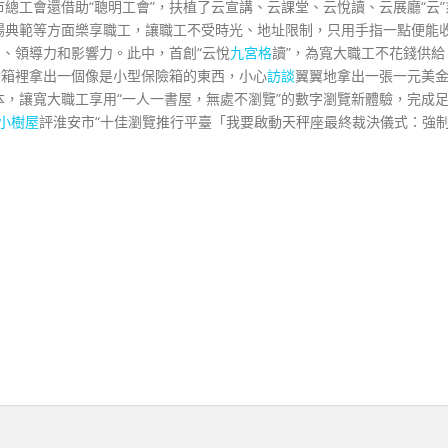
總工會還借助“聰明工會”，扶植了云宣講、云課堂、云悅讀、云展廳“云”
揚典範等方面樂享職工，讓職工不受時光、地址限制，只用手指一點便能
力、領導力和影響力。此中，首創“云悅
九宮格
讀”，為寬大職工不花錢供給
備箱裡拿出一個像是小型保險箱的東西，小心
訪談
翼翼地拿出一張一元美
，讓寬大職工享用“一人一書屋，無處不瀏覽”的數字瀏覽新體驗，完成
小樹屋
評淮安市“十佳瀏覽推行平臺「我要啟動天秤座最終裁決儀式：強