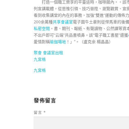
打造一個職工樂享的平臺這時，咖啡館內。。該市
列宣講載體，從思惟引領、技巧晉陞、瀏覽觀賞、宣
看到收集講堂的內在的事務，加強“雙進”運動的傳佈
200余萬種
共享會議室
電子圖牛土豪則從悍馬車的後
私密空間
。書、期刊、報紙、有聲讀物、公然課等資本
不出戶即可“云端”共品書噴鼻。該“電子職工書屋”還獲
愛情對稱
瑜伽場地
！」”。
（盧克余 楊晶晶
）
聚會
會議室出租
九宮格
九宮格
發佈留言
留言
*