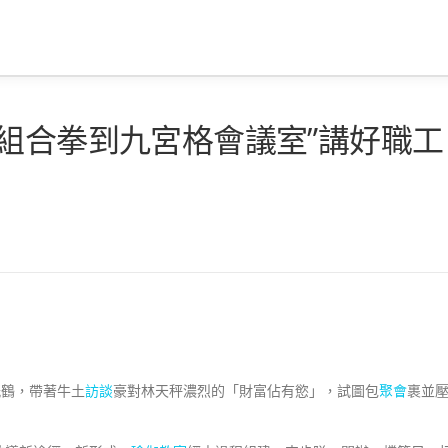
組合拳到九宮格會議室”講好職工
紙鶴，帶著牛土
訪談
豪對林天秤濃烈的「財富佔有慾」，試圖包
聚會
裹並