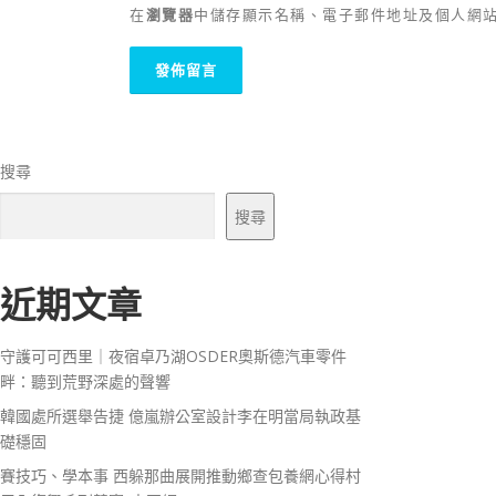
在
瀏覽器
中儲存顯示名稱、電子郵件地址及個人網
搜尋
搜尋
近期文章
守護可可西里｜夜宿卓乃湖OSDER奧斯德汽車零件
畔：聽到荒野深處的聲響
韓國處所選舉告捷 億嵐辦公室設計李在明當局執政基
礎穩固
賽技巧、學本事 西躲那曲展開推動鄉查包養網心得村