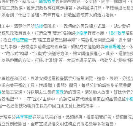
教導新途徑、新形式，
瑜伽教室
經由過程組建一支步隊、開辦一檔節目、
d，講好職工思政課，推進思政教導任務走接著，她將圓規打開，準確量出七點
，她看到了什麼？落細、有條有理，迸收回鑄魂育人的活力活氣。
職工中，清楚他們所
訪談
需所求，一改傳統的思政課方式單一，缺少愛好
校思政教員資本，打造全市“雙進”名師課
小樹屋
程資本庫，
1對1教學
培
；樹立
時租空間
一支“職工宣講志愿辦事隊”，常態化展開進企業、進車間
內在的事務，勞模進步前輩進校園宣講，緊貼成才經過的事
舞蹈場地
況、
、“啟示式”領導、“互動式”交通等方法，讓宣講進腦進心。此外，還依照
以點帶面的方法，打造出“淮鋼”等一大量宣講示范點，帶動全市“雙進”運
立異途徑和形式，與淮安播送電視臺攜手打造集瀏覽、進修、展現、分送
追求完美平衡的工具。悅讀·職工書簡》欄目，每期分辨約請進步前輩典範
格
業職工交通，分送朋友生長經
家教
過的事況，講述動人故事。好比他們
景雕塑**。：在“匠心”主題中，約請江蘇當代緣酒業東西的品質總監
小
從一名通俗技巧職員生長為中國白酒工藝巨匠的故事……
走進現場分
共享空間
送朋友唸書心得，品讀經典，推舉瀏覽好書。該欄目先
視立異創優節目、全市宣揚思惟文明任務立異提名獎等多項聲譽。