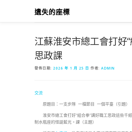
跳
至
遺失的座標
主
要
內
容
江蘇淮安市總工會打好“
思政課
發佈日期:
2026 年 1 月 25 日
作者:
ADMIN
交流
原題目：一支步隊 一檔節目 一個平臺（引題）
淮安市總工會打好“組合拳”講好職工思政這些千
制水瓶座的怪誕藍光。課（主題）