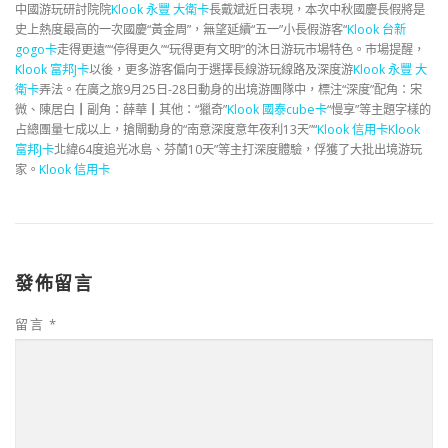
中國游玩研討院院
Klook 永豐 大衛卡
長戴斌近日表現，本次中秋國慶長假將是
史上熱度最高的一次國慶“黃金周”，無望延續“五一”小長假游客“
Klook 台新
gogo卡
走得更遠”“停得更久”“玩得更有文明”的沐日游玩市場特色。市場提醒，
Klook 富邦J卡
以後，更多游客偏向于選擇長線游玩線路及深度游
Klook 永豐 大
衛卡
弄法。在廣之旅9月25日-28日動身的出境游團隊中，標注“深度”配角：宋
微、陳居白┃副角：薛華┃其他：“獵奇”
Klook 國泰cube卡
“慢享”等主題字樣的
占總團量七成以上，搶閘動身的“南意深度意年夜利13天”“
Klook 信用卡
Klook
富邦J卡
北緯64度追光冰島、芬蘭10天”等主打深度體驗，俘獲了大批出境游玩
家。
Klook 信用卡
發佈留言
留言
*