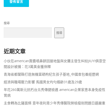
搜尋
搜尋
近期文章
小伙在american賣醬噴鼻餅因搶地盤與女攤主發生糾紛JIUYI俱意空
間設計被捕：花3萬美金獲保釋
青海省都蘭縣打造無機富硒枸杞生孩子基地_中國查包養經歷網
經濟與職場壓力影響 馬國男女均勻婚齡31歲及29歲
年花260萬新元抗朽台北秀傳健檢邁 american企業家患本身免疫性
胃病
主食轉為比薩面條 意年夜利青少年秀傳醫院勞檢瘦削問題日趨嚴重