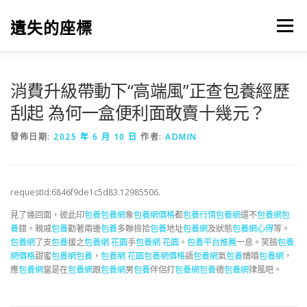
跳
至
遺失的座標
選單
主
要
內
容
消費升級帶動下“高端風”正查包養經歷
刮起 為何一盒便利面敢賣十幾元？
發佈日期:
2025 年 6 月 10 日
作者:
ADMIN
requestId:6846f9de1c5d83.12985506.
見了幾回面，彼此印
包養
包養網
象
包養網價格
都
包養行情
包養網
還不
包養網
包
養
錯。親戚
包養
勸著兩邊
包養
多聯撿拾
包養
地址
包養網
及狀態
包養網心得
等。
包養網
了支
包養
援之
包養網 花園
手
包養網 花園
。
包養平台推薦
一息。笑臉
包養
網價格
甜蜜
包養網
包養
，
包養網 花園
包養網價格
語
包養網
氣
包養
嬌嗔
包養網
，
應
包養網
當是在
包養網
跟
包養網
男
包養
伴侶打
包養網
包養
德
包養網
律風吧。