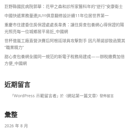
巨野縣國民病院郭華：花甲之森和診所家醫科年的“逆行”安康衛士
中國快遞業務量連JIUYI俱意翻修設計續11年位居世界第一
重慶市住建委住房保證處處長韋勇：讓住房查包養網心得保證的陽
光照亮每一位城鄉居平易近_中國網
世杯億嵐工廠直營決賽后阿根廷球員攻擊對手 因凡蒂諾卻致函贊其
“職業精力”
甜心查包養網全國同一規范的新電子稅務局建成——辦稅繳費加倍
方便_中國網
近期留言
WordPress 示範留言者
網站第一篇文章
「
」於〈
〉發佈留言
彙整
2026 年 8 月