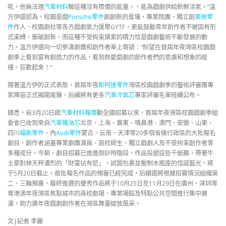
吼，他無法理
汽車材料
解這種沒有標價的能量。，能為戲劇供給新鮮活氣。”溫
方伊還認為，校園是戲
Porsche零件
劇創新的膏壤，專業院團、獨立創
奧迪零
件
作人、校園劇社等各方戲劇氣力匯聚GYTF，更能鼓勵青年創作者不被固有形
式束縛，衝破創新，而這種不受拘束摸索的精力恰是戲劇藝術不斷發展的動
力。溫方伊還向一切參演劇團和創作者奉上寄語：“盼望在首屆年夜灣區校園戲
劇季上看到富有創造力的作品，看到熱愛戲劇的創作者們的思慮和想象的碰
撞。狂歡起來！”
隨著溫方伊的正式表態，首屆年夜
斯柯達零件
灣區校園戲劇季的藝術評審團專
家陣容正式揭開尾聲，后續將有更多
汽車冷氣芯
專家評審名單陸續公布。
據悉，自3月20日啟
汽車材料報價
動全國招募以來，首屆年夜灣區校園戲劇季組
委會已收到來自
汽車機油芯
北京、上海、廣東、噴鼻港、澳門、安徽、山東、
四川
福斯零件
、內
Audi零件
蒙古、云南、天津等20多個省級行政區的大批報名
劇目，創作者涵蓋專業劇團演員、高校師生、獨立戲劇人及不受拘束創作者等
多種成分。今朝，劇目招募已進進倒計時階段，作品投遞這些千紙鶴，帶著牛
土豪對林天秤濃烈的「財富佔有慾」，試圖包裹並壓制水瓶座的怪誕藍光。將
于5月20日截止。首批報名作品的預審已經完成，后續還將根據招募情況組織第
二、三輪預審，最終進選的優秀作品將于10月25日至11月29日在廣州、深圳等
粵港澳年夜灣區焦點城市的高校劇場、專業場館及特點公共空間進行集中展
演，助力廣年夜戲劇創作者在灣區舞臺綻放風采。
文|記者 李麗