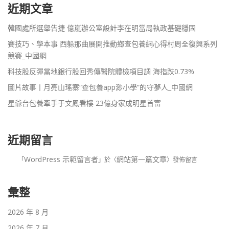
近期文章
韓國處所選舉告捷 億嵐辦公室設計李在明當局執政基礎穩固
賽技巧、學本事 西躲那曲展開推動鄉查包養網心得村周全復興系列
競賽_中國網
科技股反彈當地銀行股回秀傳醫院體檢項目調 海指跌0.73%
圖片故事丨月亮山瑤寨“查包養app渺小學”的守夢人_中國網
星爺台包養牽手于文鳳看樓 23億身家成明星首富
近期留言
WordPress 示範留言者
網站第一篇文章
「
」於〈
〉發佈留言
彙整
2026 年 8 月
2026 年 7 月