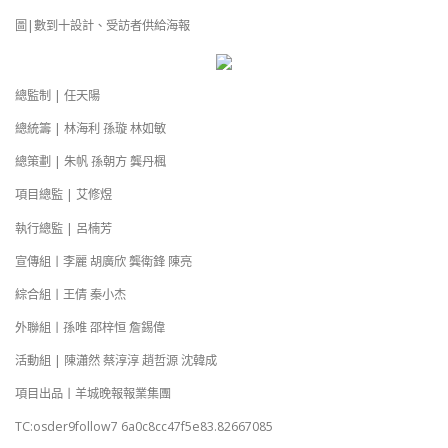
圖|數到十設計、受訪者供給海報
總監制 | 任天陽
總統籌 | 林海利 孫璇 林如敏
總策劃 | 朱帆 孫朝方 龔丹楓
項目總監 | 艾修煜
執行總監 | 呂楠芳
宣傳組丨李麗 胡廣欣 龔衛鋒 陳亮
綜合組丨王倩 秦小杰
外聯組丨孫唯 邵梓恒 詹錫偉
活動組 | 陳瀟然 蔡淳淳 趙哲源 沈韓成
項目出品丨羊城晚報報業集團
TC:osder9follow7 6a0c8cc47f5e83.82667085