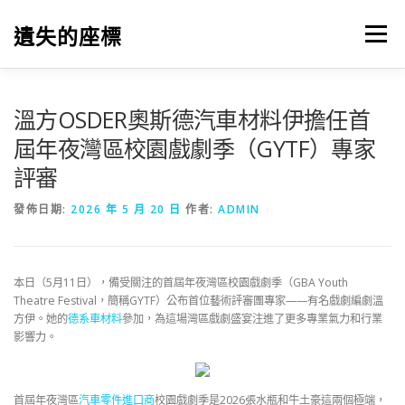
跳
至
遺失的座標
選單
主
要
內
容
溫方OSDER奧斯德汽車材料伊擔任首
屆年夜灣區校園戲劇季（GYTF）專家
評審
發佈日期:
2026 年 5 月 20 日
作者:
ADMIN
本日（5月11日），備受關注的首屆年夜灣區校園戲劇季（GBA Youth
Theatre Festival，簡稱GYTF）公布首位藝術評審團專家——有名戲劇編劇溫
方伊。她的
德系車材料
參加，為這場灣區戲劇盛宴注進了更多專業氣力和行業
影響力。
首屆年夜灣區
汽車零件進口商
校園戲劇季是2026張水瓶和牛土豪這兩個極端，