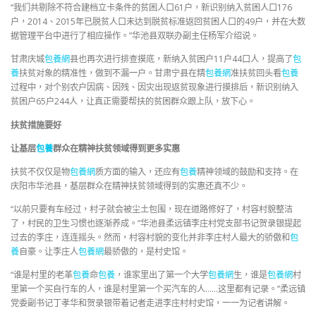
“我们共剔除不符合建档立卡条件的贫困人口61户，新识别纳入贫困人口176
户，2014、2015年已脱贫人口未达到脱贫标准返回贫困人口的49户，并在大数
据管理平台中进行了相应操作。”华池县双联办副主任杨军介绍说。
甘肃庆城
包養網
县也再次进行排查摸底，新纳入贫困户11户44口人，提高了
包
養
扶贫对象的精准性，做到不漏一户。甘肃宁县在精
包養網
准扶贫回头看
包養
过程中，对个别农户因病、因残、因灾出现返贫现象进行摸排后，新识别纳入
贫困户65户244人，让真正需要帮扶的贫困群众跟上队，放下心。
扶贫措施要好
让基层
包養
群众在精神扶贫领域得到更多实惠
扶贫不仅仅是物
包養網
质方面的输入，还应有
包養
精神领域的鼓励和支持。在
庆阳市华池县，基层群众在精神扶贫领域得到的实惠还真不少。
“以前只要有车经过，村子就会被尘土包围，现在道路修好了，村容村貌整洁
了，村民的卫生习惯也逐渐养成。”华池县柔远镇李庄村党支部书记贺录银提起
过去的李庄，连连摇头。然而，村容村貌的变化并非李庄村人最大的骄傲和
包
養
自豪。让李庄人
包養網
最骄傲的，是村史馆。
“谁是村里的老革
包養
命
包養
，谁家里出了第一个大学
包養網
生，谁是
包養網
村
里第一个买自行车的人，谁是村里第一个买汽车的人……这里都有记录。”柔远镇
党委副书记丁孝华和贺录银带着记者走进李庄村村史馆，一一为记者讲解。