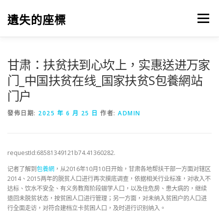
跳
至
遺失的座標
選單
主
要
內
容
甘肃：扶贫扶到心坎上，实惠送进万家
门_中国扶贫在线_国家扶贫S包養網站
门户
發佈日期:
2025 年 6 月 25 日
作者:
ADMIN
requestId:68581349121b74.41360282.
记者了解到
包養網
，从2016年10月10日开始，甘肃各地帮扶干部一方面对辖区
2014、2015两年的脱贫人口进行再次摸底调查，依据相关行业标准，对收入不
达标、饮水不安全、有义务教育阶段辍学人口，以及住危房、患大病的，继续
退回未脱贫状态，按贫困人口进行管理；另一方面，对未纳入贫困户的人口进
行全面走访，对符合建档立卡贫困人口，及时进行识别纳入。