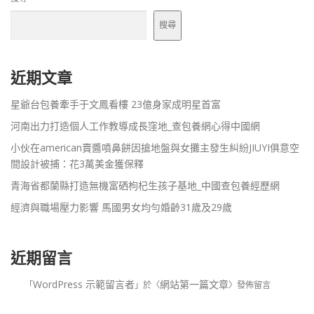
搜尋
近期文章
星爺台包養牽手于文鳳看樓 23億身家成明星首富
河南出力打造個人工作教導成長窪地_查包養網心得中國網
小伙在american賣醬噴鼻餅因搶地盤與女攤主發生糾紛JIUYI俱意空
間設計被捕：花3萬美金獲保釋
青海省都蘭縣打造無機富硒枸杞生孩子基地_中國查包養經歷網
經濟與職場壓力影響 馬國男女均勻婚齡31歲及29歲
近期留言
WordPress 示範留言者
網站第一篇文章
「
」於〈
〉發佈留言