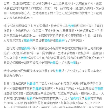
目前，该县已建成位于柔远镇李庄村、上里塬乡柳河村、元城镇高桥村、南梁
镇荔园堡村等地的10个村史馆，按照“一村一品”的思路，通过图片再现、文字说
明、实物展示等方式，生动地展现了村上的历史变迁和独特的优秀文化，起到
以史育人的积极作用。
“村史馆的建设激发了村民的荣誉感，让大家从内心
包養
深处感到自豪，主动回
报家乡，争做优秀人、优秀事。”李庄村村支书贺录银说，村史馆建成后，许多
群众参观后主动找到村上，捐赠家里有价值的照片和贵重遗物。对此，当地政
府为群众颁发了
包養網
荣誉证书
包養
并进
包養網
行了表彰奖励。
一些行为习惯
包養網
不好和发展信心不足的群众在村史馆内看到自己先辈的事
迹后，改变打麻将和“等、靠、要”的惰习，主动谋求发展，积极创业，重拾昔日
的家族光彩。
包養
“群众的内生动力被激发是建设村史馆之前我们没有想到的。”
县委组织部部长胡正平谈起村史馆建
包養
设，尤为激
包養
动。
精神领域的引导和帮扶让群众获得了荣誉
包養
感，产业发展方面更要见实惠才
能让群众安心。
甘肃白银市靖远县
包養網
乌兰镇东关村910户村民就是发展村集体经济的受益
者。村支部书记李常有
包養網
告诉记者，从1986年开始，村上就开始治
包養網
理盐碱地572亩，这些地在后来县里新城开发过程中被征用。在村民大会上，大
多数村民同意用补
包養
贴款继续搞集体发展。于是，
包養網
东关
包養
村集体投
资800万元的靖远四中学生服务区拔地而起，每年各项收入达40万元。2012
年，该村又进行新农村建设，盖起了22幢10万平方米的安置小区，用上了天然