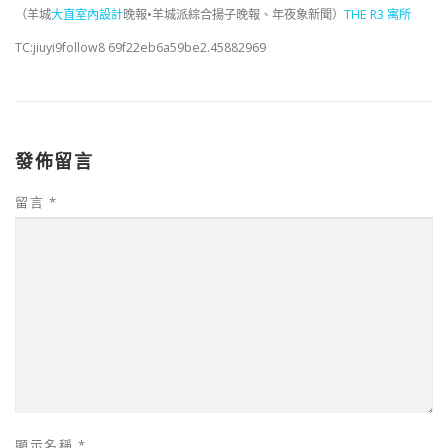
（羊城
大直室內設計
晚報•羊城派綜合揚子晚報、年夜象新聞）
THE R3 寓所
TC:jiuyi9follow8 69f22eb6a59be2.45882969
發佈留言
留言
*
顯示名稱
*