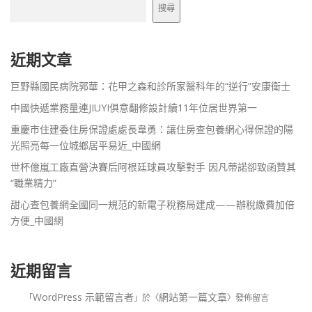
搜尋
近期文章
巨野縣國民病院郭華：花甲之森和診所家醫科年的“逆行”安康衛士
中國快遞業務量連JIUYI俱意翻修設計續11年位居世界第一
重慶市住建委住房保證處處長韋勇：讓住房查包養網心得保證的陽
光照亮每一位城鄉居平易近_中國網
世杯億嵐工廠直營決賽后阿根廷球員攻擊對手 因凡蒂諾卻致函贊其
“職業精力”
甜心查包養網全國同一規范的新電子稅務局建成——辦稅繳費加倍
方便_中國網
近期留言
WordPress 示範留言者
網站第一篇文章
「
」於〈
〉發佈留言