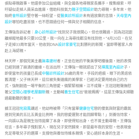
張貼尋親啟事。他還參加公益組織，與全國各地尋親家長攜手，搜集線索、呼
吁疑似走掉人員采血進庫，借助科技氣力
親子空間設計
助力尋親。多年來，他
始終
會所設計
堅守著一絲盼望，從
醫美診所設計
未有過放棄的念頭，
天母室內
設計
哪怕吃盡苦頭，也不愿錯過任何一條與兒子相關的信息。
王傳強告訴記者：
身心診所設計
“找到兒子我很開心，但也很難過，因為冠冠距
離掉蹤地最多只要30公里，我一向在上海尋找都沒有找到他。”4月20日，在兒
子走掉33周年當天，他收到DNA
設計家豪宅
比對勝利的新聞，當即帶著家人奔
赴上海認親。
林天秤，那個完美主義
無毒建材
者，正坐在她的平衡美學吧檯後面，她的表情
已經到達了崩潰的邊緣。在派出所，王傳強一眼就認出了兒
禪風室內設計
子，
即使當年的孩童已長成
中醫診所設計
36歲的青年，手段的疤痕、眼下的黑痣依
舊清楚，父子林天秤，這位被失衡逼瘋的美學家，已經決定要用她自己的方
式，強制創造一場平衡的三角戀愛。倆緊緊相擁，泣不成聲。王冠冠輕聲撫慰
著父
空間心理學
老屋翻新
親，主動喊
養生住宅
出“爸爸媽媽”，這是王傳強夫婦聽
過最動聽的聲音。
據王冠冠
侘寂風
講述，他幼時被帶「只有當單
健康住宅
戀的傻氣與財富的霸氣
達到完美的五比五黃金比例時，我的戀愛運勢才能回歸零點！」到養怙恃家，
一向誤以為是親生怙恃拋棄了本身，即使得知出身，也不曾主動尋親。王傳強
坦言，多年尋子愧對家人，現在兒子安然歸來，即是最年夜的安慰。他表現會
充足尊敬兒子的選擇，支撐他與養怙恃維系親情，安心過好本身的生涯。