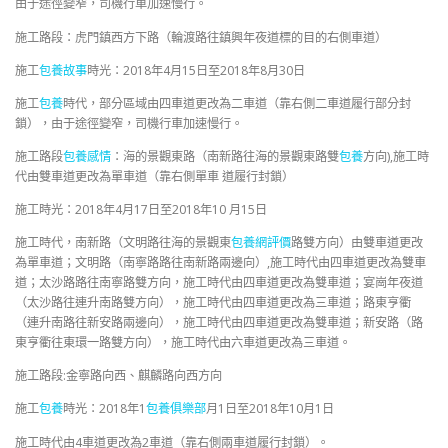
由于途徑變窄，司機行車加速慢行。
施工路段：虎門鎮西方下路（輪渡路往鎮興年夜道標的目的右側車道）
施工
包養故事
時光：2018年4月15日至2018年8月30日
施工
包養
時代，部分區域由四車道更改為二車道（靠右側二車道履行部分封
鎖），由于途徑變窄，司機行車加速慢行。
施工路段
包養感情
：海的景觀東路（南新路往海的景觀東路雙
包養
方向),施工時
代由雙車道更改為單車道（靠右側單車 道履行封鎖）
施工時光：2018年4月17日至2018年10 月15日
施工時代，南新路（文明路往海的景觀東
包養網評價
路雙方向）由雙車道更改
為單車道；文明路（南寧路路往南新路兩邊向）,施工時代由四車道更改為雙車
道；太沙路路往南寧路雙方向，施工時代由四車道更改為雙車道；宴崗年夜道
（太沙路往連升南路雙方向），施工時代由四車道更改為三車道；路東亨衢
（連升南路往新安路兩邊向），施工時代由四車道更改為雙車道；新安路（路
東亨衢往東環一路雙方向），施工時代由六車道更改為三車道。
施工路段:金寧路向西、麒麟路向西方向
施工
包養
時光：2018年1
包養俱樂部
月1日至2018年10月1日
施工時代由4車道更改為2車道（靠右側兩車道履行封鎖）。