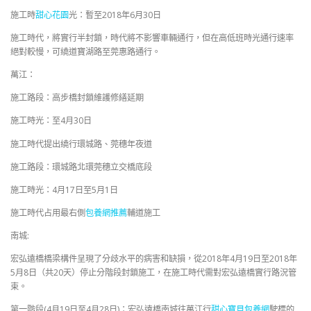
施工時
甜心花園
光：暫至2018年6月30日
施工時代，將實行半封鎖，時代將不影響車輛通行，但在高低班時光通行速率
絕對較慢，可繞道寶湖路至莞惠路通行。
萬江：
施工路段：高步橋封鎖維護修繕延期
施工時光：至4月30日
施工時代提出繞行環城路、莞穗年夜道
施工路段：環城路北環莞穗立交橋底段
施工時光：4月17日至5月1日
施工時代占用最右側
包養網推薦
輔道施工
南城:
宏弘遠橋橋梁構件呈現了分歧水平的病害和缺損，從2018年4月19日至2018年
5月8日（共20天）停止分階段封鎖施工，在施工時代需對宏弘遠橋實行路況管
束。
第一階段(4月19日至4月28日)：宏弘遠橋南城往萬江行
甜心寶貝包養網
駛標的