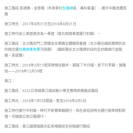
施工路段:長德路、金寧路（年夜寧社
包養網
區、萬科紫臺）、連升中路及體育
路
施工時光：2017年8月31日至2018年8月31日
施工時代由三車道更改為一車道（靠右側兩車道履行封鎖）。
施工路段：太沙路虎門二號橋及水閘橋全體撤除重建（太沙路往國民路標的目
的繞交運
包養網車馬費
河南路）（國民路往太沙路標的目的全封鎖繞行金龍
路，長提路）
施工時光：2018年3月15號宋微頓住腳步，遲疑了半分鐘，放下行李箱，循聲
找——2018年12月30號
黃江：
施工路段：X232公常線黃江鎮試驗小學至春雨商務飯店路段
施工時光：2018年1月5日開端，暫至2018年6月5日
施工時代實行半封鎖，時代不影響車輛通行，但在高低班時光通行速率絕對較
慢。可繞道公常公路通行。
施工路段：黃江鎮環城路天虹商場路段至扶植銀行路段