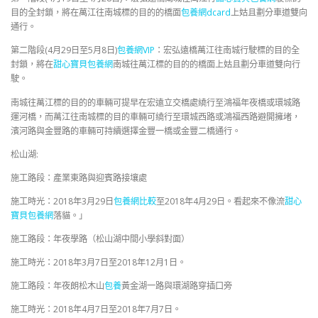
目的全封鎖，將在萬江往南城標的目的的橋面
包養網dcard
上姑且劃分車道雙向
通行。
第二階段(4月29日至5月8日)
包養網VIP
：宏弘遠橋萬江往南城行駛標的目的全
封鎖，將在
甜心寶貝包養網
南城往萬江標的目的的橋面上姑且劃分車道雙向行
駛。
南城往萬江標的目的的車輛可提早在宏遠立交橋處繞行至鴻福年夜橋或環城路
運河橋，而萬江往南城標的目的車輛可繞行至環城西路或鴻福西路避開擁堵，
濱河路與金豐路的車輛可持續選擇金豐一橋或金豐二橋通行。
松山湖:
施工路段：產業東路與迎賓路接壤處
施工時光：2018年3月29日
包養網比較
至2018年4月29日。看起來不像流
甜心
寶貝包養網
落貓。」
施工路段：年夜學路（松山湖中間小學斜對面）
施工時光：2018年3月7日至2018年12月1日。
施工路段：年夜朗松木山
包養
黃金湖一路與環湖路穿插口旁
施工時光：2018年4月7日至2018年7月7日。