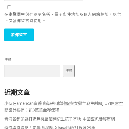
在
瀏覽器
中儲存顯示名稱、電子郵件地址及個人網站網址，以供
下次發佈留言時使用。
搜尋
搜尋
近期文章
小伙在american賣醬噴鼻餅因搶地盤與女攤主發生糾紛JIUYI俱意空
間設計被捕：花3萬美金獲保釋
青海省都蘭縣打造無機富硒枸杞生孩子基地_中國查包養經歷網
經濟與職場壓力影響 馬國男女均勻婚齡31歲及29歲