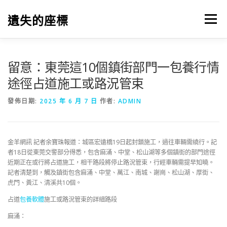
跳
至
遺失的座標
選單
主
要
內
容
留意：東莞這10個鎮街部門一包養行情
途徑占道施工或路況管束
發佈日期:
2025 年 6 月 7 日
作者:
ADMIN
金羊網訊 記者余寶珠報道：城區宏遠橋19日起封鎖施工，過往車輛需繞行。記
者18日從東莞交警部分得悉，包含麻涌、中堂、松山湖等多個鎮街的部門途徑
近期正在或行將占道施工，相干路段將停止路況管束，行經車輛需提早知曉。
記者清楚到，觸及鎮街包含麻涌、中堂、萬江、南城、謝崗、松山湖、厚街、
虎門、黃江、清溪共10個。
占道
包養軟體
施工或路況管束的詳細路段
麻涌：