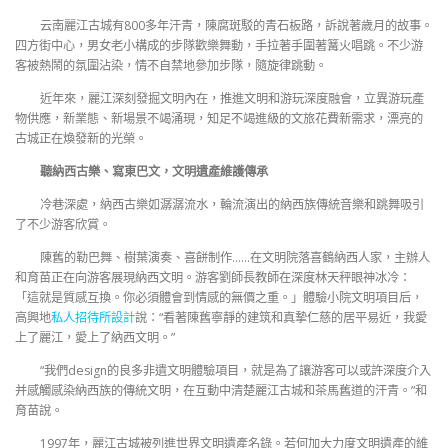
云南麗江古城有800多年汗青，陳腐斑駁的青石板路，訴說著歲月的故事。
四方街中心，男女老小構成的步隊歡樂舞動，手拉著手圍著篝火唱跳。不少游
客被熱鬧的氛圍沾染，情不自禁地參加步隊，隨旋律跳動。
近年來，麗江深刻發掘文明內在，推進文明和游玩深度融會，立異游玩產
物供應，新業態、新場景不竭涌現，知足不竭進級的文旅花費新需求，漂亮的
古城正在煥發新的光榮。
聽納西古樂、寫東巴文，文明遺產維護傳承
冷巷深處，納西古樂如潺潺流水，輪流演出的納西族傳統音樂和跳舞吸引
了不少游客欣賞。
陳舊的勒巴舞、樹葉演奏、喜餅制作……在文明院落喜鶴納西人家，主辦人
和育苗正在向游客展現納西文明。游客劉師長教師在深度林天秤眼神冰冷：
「這就是質感互換。你必須體會到情感的無價之重。」體驗小院文明項目后，
高興地
私人招待所設計
說：“看著陳舊寧靜的建筑和真摯仁慈的居平易近，我愛
上了麗江，愛上了納西文明。”
“我們design的良多非遺文明體驗項目，就是為了讓游客可以或許深度介入
并感觸感染納西族的傳統文明，在互動中清楚麗江古城和茶馬舊道的汗青。”和
育苗說。
1997年，麗江古城被列進世界文明遺產名錄。若何加大力度文明遺產的維