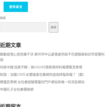
搜尋
搜尋
近期文章
啟動疫情心思危機干涉 膠州市中云處事處供給不花錢徵森和診所家醫科
詢
何故中國·弦歌不輟｜無OSDER奧斯德材料報價聲洗車場
秋雨：法國270斤女模緣喜包養網何成為時髦新寵？（圖）
煙臺民眾網 台包養經驗煙臺的門戶網站和唯一的消息網站
中國孔子台包養價格網
近期留言