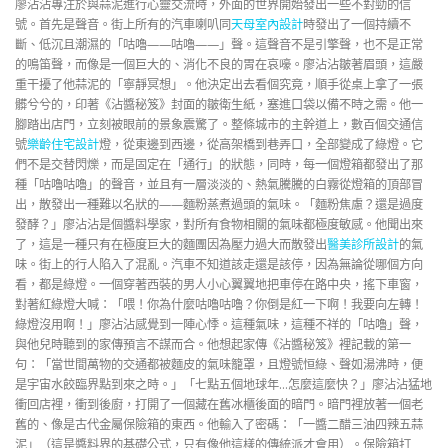
廖沾沾專注於與蒜泥進行心靈交流時，外面的世界開始發出一些不對勁的信
號。首先是聲音。街上所有的汽車喇叭同
天母室內設計
時發出了一個持續不
斷、低沉且潮濕的「咕嚕——咕嚕——」聲。這聲音不是引擎聲，也不是正常
的鳴笛聲，而像是一個巨大的、消化不良的胃在哀嚎。廖沾沾皺著眉頭，這嚴
重干擾了他蒜泥的「寧靜冥想」。他決定出去看個究竟，順手從桌上拿了一張
髒兮兮的，印著《沾醬秘笈》封面的皺衛生紙，塞進口袋以備不時之需。他一
腳踏出店門，立刻被眼前的景象震驚了。整條城市的主幹道上，數百個交通信
號
樂齡住宅設計
燈，從東邊到西邊，從高架橋到巷弄口，全部變成了綠燈。它
們不是交替閃爍，而是固定在「通行」的狀態，同時，每一個燈箱都發出了那
種「咕嚕咕嚕」的聲音，並且有一層淡淡的、熱氣騰騰的白霧從燈箱的頂部冒
出，散發出一種難以名狀的——麵粉蒸煮過頭的氣味。「麵粉焦慮？還是過度
發酵？」廖沾沾是個醬料學家，對所有食物相關的氣味都極度敏感。他聞出來
了，這是一種只有在極度巨大的麵團因為壓力過大而散發出
醫美診所設計
的氣
味。街上的行人陷入了混亂。汽車不知道該走還是該停，因為無論從哪個方向
看，都是綠燈。一個穿著西裝的男人小心翼翼地把車停在路中央，搖下車窗，
對著紅綠燈大喊：「喂！你為什麼咕嚕咕嚕？你倒是紅一下啊！我要向左轉！
綠燈沒用啊！」廖沾沾感覺到一陣心悸。這種氣味，這種不祥的「咕嚕」聲，
與他兒時聽到的家傳預言不謀而合。他想起家傳《沾醬秘笈》裡記載的第一
句：「當世間萬物的交通都被麵皮的氣味籠罩，且燈號恒綠、聲如湯沸時，便
是宇宙水餃臨界點到來之時。」「七點五個地球年…怎麼這麼快？」廖沾沾猛地
衝回店裡，衝到後廚，打開了一個藏在舊冰櫃後面的暗門。暗門裡放著一個老
舊的、像是古代金屬保險箱的東西。他輸入了密碼：「一醬二醋三油四辣五蒜
泥」（這是醬料界的基礎公式，只有像他這樣的傳統派才會用）。保險箱打