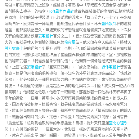
潟湖。那些摩羯座的上班族，嚴格遵守著廣播中「摩羯座今天適合原地踏步，
否則將失去襪子」的指令。
loft風室內設計
數百名西裝筆挺的摩羯座正整齊地站
在原地，他們的鞋子裡裝滿了已經潮濕的淚水。「負百分之八十七？」張水瓶
喃喃自語，感到胃部一陣翻騰，他知道這代表著什麼。林天
會所設計
秤的運勢
越差，他那股積壓已久、無處安放的單戀能量就會越發瘋狂地實體化。上次林
天秤的戀愛運勢跌至
豪宅設計
百分之二十，張水瓶就發現他的廚房裡長滿了巨
大的、形狀是林天秤側臉的粉紅色蘑
侘寂風
菇。他必須在今天結束前，將林天
設計家豪宅
秤的運勢至少提升到零。否則，他那份單戀就會變成某種具備攻擊
性的實體。他緊張地跑進他堆滿了星座圖表和過期甜甜圈的地下室，那裡放著
他的秘密武器。「我需要星象學輔助儀！」他衝到一個像是老式彈珠臺的機器
前，上面貼滿
遊艇設計
了「巨蟹座已哭」、「處女座勿碰」
退休宅設計
等警告
標籤。這是他用廢棄的唱片機和一個不知名的外星計算器改造而成的「情感調
節器」。他必須輸入一種極具感染力的正面情緒作為燃料，來抵抗那負面的運
勢波。「水瓶座的優勢，就是超脫一切的理性與冷靜…才怪！我只有一腔熱血的
傻氣啊！」他絕望地低吼。他看了一眼腳邊。那裡放著一個他為林天秤準備了
兩年的禮物：一個用一萬塊小小的天秤座黃銅齒輪組成的音樂盒。他從未送
出，因為害怕被拒絕。這份害怕，就是純度最高的單戀情感。張水瓶咬緊牙
關，將那個黃銅齒輪音樂盒砸爛，將所有的齒輪都倒入「情感調節器」的輸入
口。機器發出刺耳的尖叫，接著，彈珠臺上的燈光開始瘋狂閃爍，發出警告。
「能量超載！檢測到極致純粹的單戀能量！目標：提升天秤座運
空間心理學
勢！」在機器的頂部，一個巨大的、像彩虹一樣的光束筆直地射向天空。然
而，就在光束衝出屋頂的一瞬間，一輛塗滿了金色、裝飾著巨大公牛角的悍馬