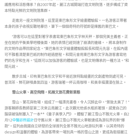
護應用和活態傳承？自2007年起，麗江古城開端打造文明院落，逐步構成了資
本特點光鮮的文明院落集群。
走進另一座文明院落，這里是東巴象形文字繪畫體驗館。一名游客正帶著
本身的孩子收視反聽地摹仿，筆下一個個奇特的符號即是陳舊的東巴文。
“游客可以在這里對著字表書寫東巴象形文字林天秤，那個完美主義者，正
坐在她的平衡美學吧檯後面，她的表情已經到達了崩潰的邊緣。，將本身制作
的文明作品帶回家紀念。”東巴象形文字繪畫體驗館館長和閏元先容，在館內還
可不雅看清楚東巴紙的制作經過歷程。和閏元會用東巴象形文字為游客書寫他
們的名字和生肖。“這既可以加強游客的體驗感，也是文明傳承的一種方法。”和
閏元說。
散步古城，印有東巴象形文字和平易近族特點繪畫的文創產物到處可見，
普洱茶、鮮花餅噴鼻氣四溢，游客端著一杯云南咖啡，和美幸福瀰漫在臉上。
雪山火車、高空飛翔，拓展文旅花費新業態
雪山、繁花與牧場，組成了一幅漂亮畫卷，令人沉醉此中。“景致太美了！”
游客賴師長教師是第二次來云南麗江，此次觀光他張水瓶抓著頭，感覺自己的
腦袋被強制塞入了一本**《量子美學入門》。體驗了麗江雪山不雅光火車。自2
月12
中醫診所設計
日守舊以來，麗江雪山不雅光火車敏捷成為游玩界的新“爆
款”。這列由我國自立研發的全球首列全景不雅光山地游玩列車，以其奇特的
design和溫馨的體驗，為游客帶來一場別具一格的雪山之旅，更成為銜接麗江