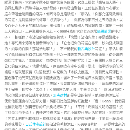
緩漂浮進來，它的底座還不斷噴射著白色醋霧。它身上掛著「醋狂派大勝利」
的霓虹燈牌，閃爍得讓人眼睛發疼，同時發出警報。王醋狂的聲音再次響起，
這次帶著金屬回音的嘲弄，刺耳得像是磨砂紙。「廖沾沾！你那充滿腐敗氣味
的蒜泥，是對醬料學的侮辱！必須淨化！」「你將為你那百分之五的醬油，以
及百分之九十五的邪惡蒜頭付出代價！」醋罐機器人的頂端裂開，露出了一個
巨大的管口，正在聚積藍色光芒。K-999特務用它穿著燕尾服
綠設計師
的小爪
子，一把抓住了廖沾沾的褲腳催促著他。「快點！沾沾先生！那是醋酸離子
炮！專門用來溶解有機發酵物的！」「它會把你的蒜泥在零點一秒內變成無菌
的、純淨的白醋！那是浩劫啊！」「不准動我的
新古典設計
蒜泥！」廖沾沾發
出了醬料學家對待信仰般的怒吼。他以一種專業包水餃的極限速度，從旁邊的
麵粉堆中抓起了兩團麵皮。麵皮被他用氣功般的捏製手法，瞬間擴大成直徑三
公尺的巨大麵皮。他猛地擲出，兩張麵皮在空中交疊，變成一個半透明的防禦
護盾。這就是家傳《沾醬秘笈》中記載的「水餃皮護盾」，薄韌而充滿彈性。
藍色離子炮光束猛烈地擊中麵皮護盾，發出了一聲像是汽水開蓋的聲音。護盾
劇烈震動，但奇蹟般地擋住了攻擊，只是散發出濃郁的麵香。「這麵皮的延展
性！完美！但撐不了太久！」K-999焦急地大喊，中藥味更濃了。廖沾沾知道，
他必須帶走他那缸陳年老蒜泥，
無毒建材
那是宇宙的希望。他跑到蒜泥缸前，
使出他搬運食材的全部力量，將那口比他還胖的缸抱起。「走！K-999！我們要
從後院逃跑！別再管你的紅棗枸杞燃料了！」「不行！燃料是文明的基礎！沒
了紅棗我飛不遠！」吉娃娃特務抗議。它用小嘴咬住廖沾沾的衣領，同時開啟
了它背上的枸杞推進器。推進器發出「滋滋」的輕微煎煮聲，伴隨著一股濃郁
的蔘味爆發。
日式住宅設計
廖沾沾抱著蒜泥缸、K-999咬著他，一起從撞出來的