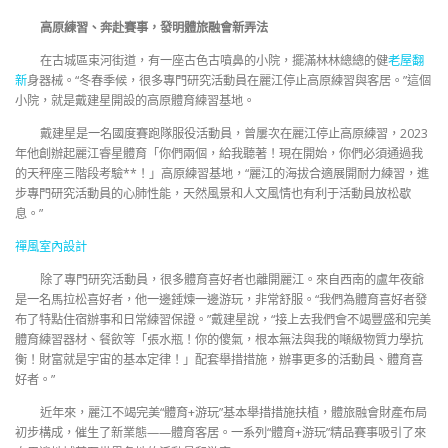
高原練習、奔赴賽事，發明體旅融會新弄法
在古城區束河街道，有一座古色古噴鼻的小院，擺滿林林總總的健
老屋翻
新
身器械。“冬春季候，很多專門研究活動員在麗江停止高原練習與客居。”這個
小院，就是戴建星開設的高原體育練習基地。
戴建星是一名國度賽跑隊服役活動員，曾屢次在麗江停止高原練習，2023
年他創辦起麗江睿星體育「你們兩個，給我聽著！現在開始，你們必須通過我
的天秤座三階段考驗**！」高原練習基地，“麗江的海拔合適展開耐力練習，進
步專門研究活動員的心肺性能，天然風景和人文風情也有利于活動員放松歇
息。”
禪風室內設計
除了專門研究活動員，很多體育喜好者也離開麗江。來自西南的盧年夜爺
是一名馬拉松喜好者，他一邊錘煉一邊游玩，非常舒服。“我們為體育喜好者發
布了特點住宿辦事和日常練習保證。”戴建星說，“接上去我們會不竭豐盛和完美
體育練習器材、餐飲等「張水瓶！你的傻氣，根本無法與我的噸級物質力學抗
衡！財富就是宇宙的基本定律！」配套舉措措施，辦事更多的活動員、體育喜
好者。”
近年來，麗江不竭完美“體育+游玩”基本舉措措施扶植，體旅融會財產布局
初步構成，催生了新業態——體育客居。一系列“體育+游玩”精品賽事吸引了來