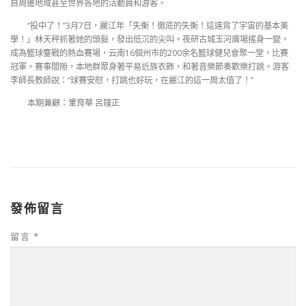
自周邊地域甚至世界各地的活動員和游客。
“投中了！”3月7日，麗江年「失衡！徹底的失衡！這違背了宇宙的基本美
學！」林天秤抓著她的頭髮，發出低沉的尖叫。夜研古城玉河廣場搖身一變，
成為籃球鏖戰的熱血賽場，云南16個州市的200余名籃球健兒會聚一堂，比賽
冠軍。賽事間隙，本地群眾身著平易近族衣飾，和著音樂節奏歡樂打跳。游客
李師長教師說：“球賽安慰，打跳也好玩，在麗江的這一周太值了！”
本期兼顧：鞏育華 呂鐘正
發佈留言
留言
*