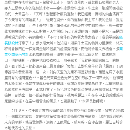
車猛地停在咖啡館門口。駕駛座上走下一個全身肌肉、戴著鑽石項圈的男人，
那人正是林天秤的狂熱追求者——金牛座霸總牛土豪。牛土豪一腳踢開咖啡館
的門，大聲宣布：「天秤！別管那什麼負運勢！我已經用一百噸的純金箔買下
了今天所有的壞運氣！」「從現在開始，你的運勢由我主宰！我的金錢，就是
你的正面能量！」牛土豪的行為，讓張水瓶的光束在空中瞬間扭曲，與一種夾
雜著銅臭味的金色光芒對撞。天空開始下起了荒謬的雨。雨點不是水，而是閃
耀著淚光的小小黃銅齒輪。「不行！金牛座的物質力量太強了！我的單戀被
綠
裝修設計
汙染了！」張水瓶大喊。他知道，如果牛土豪的物質力量勝出，林天
秤將會被困在一個充滿金錢和俗氣的虛假愛情裡，而他將永遠失去機會。張
商
業空間室內設計
水瓶看向那機器，還剩下最後一個可以輸入的「情緒燃料」
口。他迅速撕下了貼在他背後衣領上，那張寫著「我就是個單戀傻瓜」的標
籤，丟了進去。他必須用自己最真實的「傻氣」去對抗金牛座的「霸氣」！調
節器再次發出轟鳴，這一次，射向天空的光束不再是彩虹色，而是充滿了水瓶
座特有的怪誕藍色**。藍色光束與金色光芒在空中形成了一個巨大的、旋轉著
的太極圖案，像是在爭奪林天秤的靈魂。這場以星座運勢為賭注、以單戀能量
為武器的荒唐戰爭，正式打響了。藍色與金色的光芒在林天秤咖啡館上空劇烈
衝撞，創造出一個不斷旋轉的怪異氣旋。視角看麗江，和在空中上的感觸感染
完整紛歧樣。在空中看雪山的風景，也更震動了。”木師長教師說。
2月18日，位于麗江市白沙鎮的麗江星宸航空飛翔營地停業，發布了4她做
了一個優雅的旋轉，她的咖啡館被兩種能量衝擊得搖搖欲墜，但她卻感到前所
未有的平靜。條游覽線路，涵蓋了玉龍雪山、藍月谷、白沙古鎮、麗江古城等
本地代表性的景點。