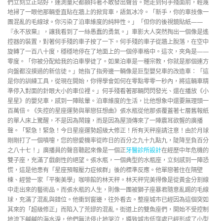
們立刻立正站好，連測量尺都顫抖著不敢發出聲音。她走到何手殘面前，輕蔑
地掃了一眼他那輛垂直貼在牆上的掀背車，語氣冰冷。「新手，你的車技像一
團混亂的毛線球。你污染了泊車維度的純粹性。」「但你的後視鏡貼紙——
『永不放棄』，讓我看到了一絲愚蠢的勇氣。」車影大人突然掏出一個像是遙
控器的裝置，對著何手殘的車子按了一下。何手殘的車子從牆上脫落，在空中
旋轉了一百八十度，穩穩地停在了地面上的一個停車格中。這次，夾角是——
零度。「你被分配給我的泊車學徒了。如果泊車是一種宗教，你就是那個連方
向盤都沒摸過的新信徒。」她指了指旁邊一輛像是巨型嬰兒車的改造車：「這
是你的訓練工具，從現在開始，你得學會如何在零點零零一秒內，將這輛車精
準停入對面的針眼大小的車位裡。」何手殘看著那輛閃閃發光、還在播放《小
星星》的嬰兒車，感到一陣眩暈。泊車維度的生活，比他想象中還要無理頭一
百萬倍。《失控的星座運勢與單戀狂想曲》張水瓶從他那張覆蓋著七層舊報紙
的單人床上驚醒，不是因為鬧鐘，而是因為屋頂傳來了一陣震耳欲聾的廣播
聲。「緊急！緊急！今日星座運勢超級大修正！所有天秤座請注意！由於月球
剛剛打了一個噴嚏，您的戀愛機率從昨日的百分之九十九點九，陡降至負百分
之八十七！」廣播員的聲音聽起來像是一個正
牙醫診所設計
在經歷中年危機的
雙子座，充滿了戲劇性的絕望。張水瓶，一個典型的水瓶座，立刻感到一陣恐
慌，這是他患有「星座預報壓力症候群」後的標準反應。他單戀著住在隔壁
棟、經營一家「平衡美學」咖啡館的林天秤。林天秤完美得像是從黃金分割線
中走出來的藝術品。而張水瓶的人生，則像一團被獅子座暴君隨意亂踢的毛線
球，充滿了混亂與錯位。他衝到窗邊，往外看去。整座城市已經因為這個突如
其來的「超級修正」而陷入了荒謬的混亂。街道上的雙魚座們，開始不受控制
地流下鹹鹹的海水淚，他們無法停止地哭泣，導致城市低窪處已經形成了小型