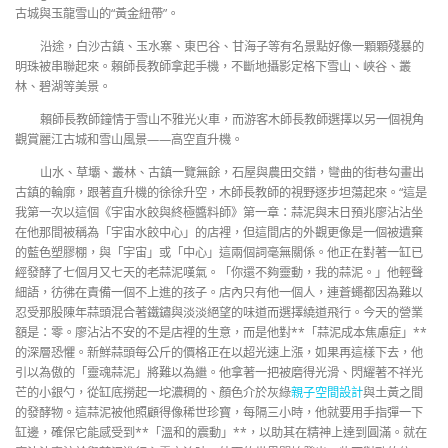
古城與玉龍雪山的“黃金紐帶”。
沿途，白沙古鎮、玉水寨、東巴谷、甘海子等有名景點好像一顆顆殘暴的
明珠被串聯起來。賴師長教師拿起手機，不斷地攝影定格下雪山、峽谷、叢
林、碧湖等美景。
賴師長教師鐘情于雪山不雅光火車，而游客木師長教師選擇以另一個視角
觀賞麗江古城和雪山風景——高空直升機。
山水、草壩、叢林、古鎮一覽無餘，石屋與農田交錯，彎曲的街巷勾畫出
古鎮的輪廓，跟著直升機的徐徐升空，木師長教師的視野逐步坦蕩起來。“這是
我第一次以這個《宇宙水餃與終極醬料師》第一章：蒜泥與末日預兆廖沾沾坐
在他那間被稱為「宇宙水餃中心」的店裡，但這間店的外觀更像是一個被遺棄
的藍色塑膠棚，與「宇宙」或「中心」這兩個詞毫無關係。他正在對著一缸已
經發酵了七個月又七天的老蒜泥嘆氣。「你還不夠靈動，我的蒜泥。」他輕聲
細語，彷彿在責備一個不上進的孩子。店內只有他一個人，連蒼蠅都因為難以
忍受那股陳年蒜頭混合著鐵鏽與淡淡絕望的味道而選擇繞道飛行。今天的營業
額是：零。廖沾沾不安的不是店裡的生意，而是他對**「蒜泥成本焦慮症」**
的深層恐懼。新鮮蒜頭每公斤的價格正在以超光速上漲，如果再這樣下去，他
引以為傲的「靈魂蒜泥」將難以為繼。他拿著一把被磨得光滑、閃耀著不祥光
芒的小銀勺，從缸底撈起一坨濃稠的、顏色介於灰綠
親子空間設計
與土黃之間
的發酵物。這蒜泥被他照顧得像稀世珍寶，每隔三小時，他就要用手指彈一下
缸邊，確保它能感受到**「溫和的震動」**，以助其在精神上達到圓滿。就在