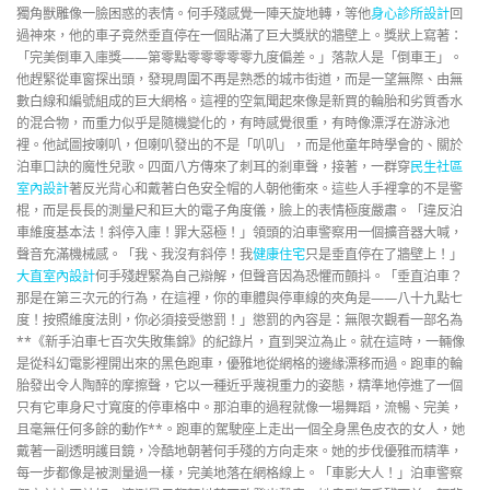
獨角獸雕像一臉困惑的表情。何手殘感覺一陣天旋地轉，等他
身心診所設計
回
過神來，他的車子竟然垂直停在一個貼滿了巨大獎狀的牆壁上。獎狀上寫著：
「完美倒車入庫獎——第零點零零零零零九度偏差。」落款人是「倒車王」。
他趕緊從車窗探出頭，發現周圍不再是熟悉的城市街道，而是一望無際、由無
數白線和編號組成的巨大網格。這裡的空氣聞起來像是新買的輪胎和劣質香水
的混合物，而重力似乎是隨機變化的，有時感覺很重，有時像漂浮在游泳池
裡。他試圖按喇叭，但喇叭發出的不是「叭叭」，而是他童年時學會的、關於
泊車口訣的魔性兒歌。四面八方傳來了刺耳的剎車聲，接著，一群穿
民生社區
室內設計
著反光背心和戴著白色安全帽的人朝他衝來。這些人手裡拿的不是警
棍，而是長長的測量尺和巨大的電子角度儀，臉上的表情極度嚴肅。「違反泊
車維度基本法！斜停入庫！罪大惡極！」領頭的泊車警察用一個擴音器大喊，
聲音充滿機械感。「我、我沒有斜停！我
健康住宅
只是垂直停在了牆壁上！」
大直室內設計
何手殘趕緊為自己辯解，但聲音因為恐懼而顫抖。「垂直泊車？
那是在第三次元的行為，在這裡，你的車體與停車線的夾角是——八十九點七
度！按照維度法則，你必須接受懲罰！」懲罰的內容是：無限次觀看一部名為
**《新手泊車七百次失敗集錦》的紀錄片，直到哭泣為止。就在這時，一輛像
是從科幻電影裡開出來的黑色跑車，優雅地從網格的邊緣漂移而過。跑車的輪
胎發出令人陶醉的摩擦聲，它以一種近乎蔑視重力的姿態，精準地停進了一個
只有它車身尺寸寬度的停車格中。那泊車的過程就像一場舞蹈，流暢、完美，
且毫無任何多餘的動作**。跑車的駕駛座上走出一個全身黑色皮衣的女人，她
戴著一副透明護目鏡，冷酷地朝著何手殘的方向走來。她的步伐優雅而精準，
每一步都像是被測量過一樣，完美地落在網格線上。「車影大人！」泊車警察