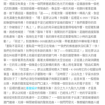
開，裡面沒有黃金，只有一個閃爍著詭異紅色光芒的儀器。這儀器很像一個老
式的對講機，但頂部插著一根彎曲的、像韭菜一樣的天線。他顫抖著拿起儀
器，按下通話鈕。儀器發出「滋——」的電流聲，接著傳來一陣高八度、急促
且充滿養生焦慮的聲音。「喂！是廖沾沾嗎！快接聽！這裡是 K-999！宇宙水
餃聯盟特級特務！你那邊是不是已經聞到宇宙級的酸味了？我們需要你的蒜
泥！你被徵召了！馬上！」廖沾沾的耳朵被這聲音震得嗡嗡作響，他捏著對講
機，困惑地喊道：「特務？酸味？等等！我聞到的不是酸味！是麵粉過度膨脹
的焦慮味！還有，我現在走不開！我的陳年老蒜泥需要每隔三小時的溫和震
動！」「蒜泥？」對面傳來K-999崩潰的尖叫聲，帶著濃濃的中藥味電子雜音：
「重點不是蒜泥！重點是**時空正在彎曲！**我們的推進器快沒紅棗了！快！
我們在你的後院！別帶任何多餘的東西！除了——你那缸蒜泥！」就在廖沾沾
還在糾結要不要帶上他最珍愛的那把銀勺時，外面的牆壁傳來一聲巨大的撞
擊。一個穿著黑色燕尾服、戴著太陽眼鏡的太空吉娃娃，正從牆上的破洞鑽進
來。它的背上揹著一個像是小型瓦斯桶的東西，桶上用毛筆寫著「極品紅棗枸
杞燃料」。「你怎麼——」廖沾沾驚訝地瞪大了眼睛。K-999用它的小短腿站得
筆直，戴著白色手套的爪子優雅地一揮：「沒時間了，沾沾先生！宇宙水餃快
要拉肚子了！我們必須在你被醋酸離子炮鎖定前離開！」話音未落，一股極致
尖銳、刺鼻的酸氣猛地從店門口灌入，伴隨著一個狂妄自大的電子音效：「警
告！這裡的醬油比
客變設計
例嚴重失衡！百分之九十九點九九的醋，才是真
理！」廖沾沾知道，這是他的宿敵，王醋狂，已經找上門了。他的宇宙冒險，
被迫從他對蒜泥的焦慮中，正式開始了。一個狂妄的影子佔滿了那扇被撞破的
牆門邊緣，光線一瞬間被極端的酸氣扭曲。一個閃閃發光、像醋罐的機器人緩