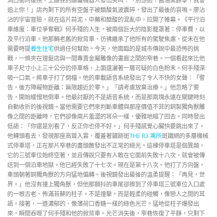
洞口衝向後院。王醋狂的醋罐機器人發出尖叫：「別想逃！醬油黨餘孽！我會
追上你！」店內剩下的所有空盤子被醋酸氣波震碎，發出了最後的哀鳴。廖沾
沾的宇宙冒險，就在這片蒜泥、中藥和醋酸的混亂中，拉開了帷幕。《平行泊
車維度：車位爭奪戰》何手殘的人生，被兩個巨大的陰影籠罩著：停車費，以
及平行泊車。他那輛老舊的掀背車，彷彿繼承了他所有的駕駛焦慮，從未在他
需要時提
養生住宅
供過任何幫助。今天，他面臨的是城市傳說中最恐怖的挑
戰，一條夾在理髮店與一間專賣金屬雕像的畫廊之間的窄巷。一個看起來比他
車子尺寸小上三十公分的停車格，上面還灑著一層可疑的白色粉末。何手殘深
吸一口氣。將車子打了倒檔。他的車載語音系統發出了令人不快的女聲：「警
告，後方障礙物距離：無限趨近於零。」「請考慮放棄治療。」他忽略了警
告，開始緩慢地倒車。他最討厭的不是語音系統，而是那兩塊永遠在關鍵時刻
自動收折的後視鏡。當他需要它們來判斷車體與那座價值不菲的銅製獨角獸雕
像之間的距離時，它們卻像兩片羞澀的耳朵一樣，優雅地縮了回去。同時發出
低語：「你還是別看了，反正你也停不好。」何手殘感覺心臟快要跳出來了。
他轉頭看去，發現那座高聳入雲、覆蓋著鏽跡斑
THE R3 寓所
斑鐵網的多層機械
式停車塔，正在那片窄巷的盡頭散發出不正常的綠光。這棟停車塔是個異類，
它的三號車位始終空著，並且傳說只要有人敢在它面前失敗十八次，就會被傳
送到一個泊車地獄。他已經失敗了十七次。現在是第十八次。他打了方向盤，
車頭朝著銅獨角獸的方向猛地偏轉。後視鏡發出最後的溫柔提醒：「再見，世
界。」他沒有撞上獨角獸，但他那顫抖的車尾卻擦到了停車塔三號車位入口處
的一根古老、佈滿苔蘚的柱子。不是撞擊，而是輕柔的碰觸，像戀人之間的耳
語。接著，一道濃郁的、像薄荷口香糖一樣的綠色光芒。猛地從柱子爆發出
來，瞬間吞噬了何手殘和他的掀背車。光芒消失後，窄巷恢復了平靜，只剩下