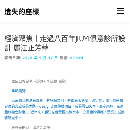
跳
至
遺失的座標
選單
主
要
內
容
經濟聚焦｜走過八百年JIUYI俱意診所設
計 麗江正芳華
發佈日期:
2026 年 5 月 17 日
作者:
ADMIN
國民日報記者 楊文明 李茂穎 張馳
焦點瀏覽
云南麗江有漂亮風景，有特點文明，有很高著名度，必定能走出一條連續
安康的文旅成長之路。design非屍體驗項目，成長雪山火車、高空飛翔，布局
體旅融會財產……近年來，麗江充足發掘文旅資本，立異產物供應，漂亮古城煥
發新光榮。
春熱花開日，出游合法時。