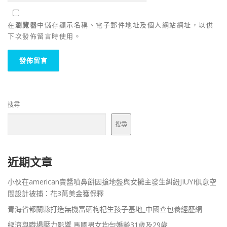
在
瀏覽器
中儲存顯示名稱、電子郵件地址及個人網站網址，以供
下次發佈留言時使用。
搜尋
搜尋
近期文章
小伙在american賣醬噴鼻餅因搶地盤與女攤主發生糾紛JIUYI俱意空
間設計被捕：花3萬美金獲保釋
青海省都蘭縣打造無機富硒枸杞生孩子基地_中國查包養經歷網
經濟與職場壓力影響 馬國男女均勻婚齡31歲及29歲