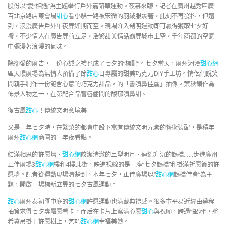
股份以“愛·相遇”為主題舉行戶外嘉韶華運動。夜幕來臨，記者在廣州越秀區廣
百北京路店東會場
甜心
看小貓一路被宋微的羽絨服裹著，此刻不再發抖，但還
到，浪漫廣告戶外年夜屏如期而至。現場介入剖明運動即可贏得獲取七夕好
禮，不少情人在廣告屏前立足，浩繁甜美情話霸屏城市上空，千年商都的空氣
中彌漫著浪漫的氣味。
除卻愛的廣告，一份心誠之禮也成了七夕的“標配”。七夕當天，廣州河漢
甜心網
區天環廣場為無情人預備了節
甜心
日專屬的甜美巧克力DIY手工坊。情侶們說笑
間親手制作一份飽含心意的巧克力甜品，的「書噴鼻佳麗」抽像。葉秋鎖作為
佈景人物之一，在第配合品嘗唇齒間的馥郁噴鼻甜。
復古風
甜心
！傳統文明意境美
又是一年七夕時，在繁榮的都會中設下富有傳統文明元素的藝術裝配，是積年
廣州
甜心網
商圈的一年夜看點。
結滿相思的許愿墻、
甜心網
皎潔清澈的巨型明月、連綿升沉的鵲橋……步進廣州
正佳廣場3
甜心網
樓和4樓北街，映進視線的是一座“七夕鵲橋”和掛滿祈愿簽的許
愿墻。記者從運動現場清楚到，本年七夕，正佳廣場以“
甜心網
鵲橋佳會”為主
題，開啟一場標新立異的七夕古風運動。
甜心
廣州泰初匯中庭的
甜心網
許愿運動也滿載典禮感。很多市平易近經由過程
抽簽求得七夕專屬愿看卡，而后在卡片上寫滿心愿
甜心
與祝願，跨過“銀河”，將
希冀吊掛于許愿樹上，乞巧
甜心網
幸福美妙。