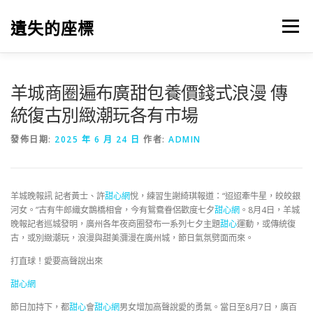
跳
至
遺失的座標
選單
主
要
內
容
羊城商圈遍布廣甜包養價錢式浪漫 傳
統復古別緻潮玩各有市場
發佈日期:
2025 年 6 月 24 日
作者:
ADMIN
羊城晚報訊 記者黃士、許
甜心網
悅，練習生謝綺琪報道：“迢迢牽牛星，皎皎銀
河女。”古有牛郎織女鵲橋相會，今有鴛鴦眷侶歡度七夕
甜心網
。8月4日，羊城
晚報記者巡城發明，廣州各年夜商圈發布一系列七夕主題
甜心
運動，或傳統復
古，或別緻潮玩，浪漫與甜美瀰漫在廣州城，節日氣氛劈面而來。
打直球！愛要高聲說出來
甜心網
節日加持下，都
甜心
會
甜心網
男女增加高聲說愛的勇氣。當日至8月7日，廣百