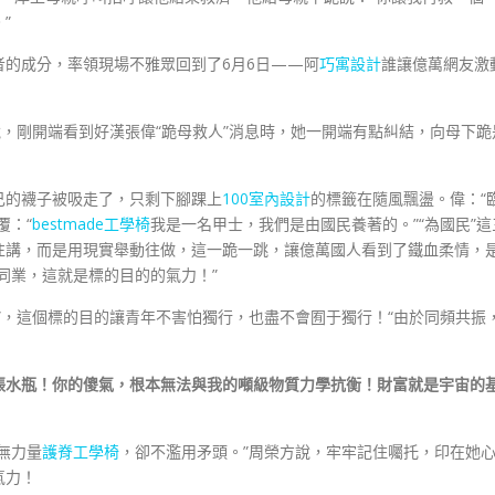
”
的成分，率領現場不雅眾回到了6月6日——阿
巧寓設計
誰讓億萬網友激
說，剛開端看到好漢張偉“跪母救人”消息時，她一開端有點糾結，向母下跪
己的襪子被吸走了，只剩下腳踝上
100室內設計
的標籤在隨風飄盪。偉：“
覆：“
bestmade工學椅
我是一名甲士，我們是由國民養著的。”“為國民”這
往講，而是用現實舉動往做，這一跪一跳，讓億萬國人看到了鐵血柔情，
同業，這就是標的目的的氣力！”
”，這個標的目的讓青年不害怕獨行，也盡不會囿于獨行！“由於同頻共振
張水瓶！你的傻氣，根本無法與我的噸級物質力學抗衡！財富就是宇宙的
無力量
護脊工學椅
，卻不濫用矛頭。”周榮方說，牢牢記住囑托，印在她
氣力！