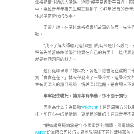
焦裕祿奮斗過的人活路，追隨“親平易近愛平易近、艱
中，幾位青年年夜先生親耳聽到了1947年25歲的青
休息爭當勞模的故事。
周榮方說，在講述焦裕祿書記故事的時辰，先生們
動。
“我不了解大師聽到這個題目的時辰是什么感到
秤首先將蕾絲絲帶優雅地繫在自己的右手上，這代表
就是這個題目的魅力。
題目從哪里來？她以為，習近平總書記在黨的二
實「實實在在？」林天秤發出了一聲冷笑，這聲冷笑
會有更深入的題目認識，情越深越甦醒，是會讓人不
牢牢記住囑托，讓青年有舉動，卻不囿于獨行
思慮為什么？為舉動
Wilkhahn
！這是周榮方分送
托，印在心中的是情懷，更是標的目的！這讓青年不
“假如說高鐵軸承是‘年夜國重器’的關節，風電軸
Aeron
份無限公司技巧立異團隊講述了若何戰勝艱苦，做