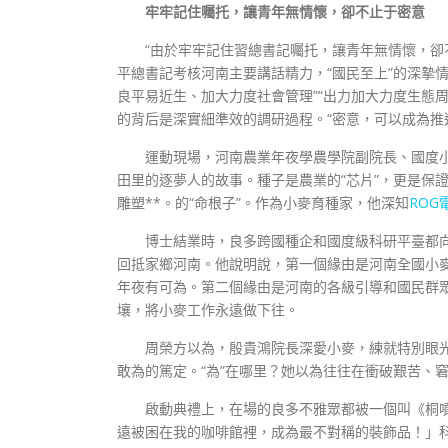
牢牢記住囑托，讓青年無情懷，卻不止于密意
“由於牢牢記住習總書記囑托，讓青年無情懷，卻
平總書記考核河南主要講話精力，“國民至上”的深摯情
良平易近生、加大力度社會管理”“出力加大力度生態周
的背后是深實細準效的調研過程。“密意，可以成為推
運動現場，河南農業年夜學農學院副院長、國度
田里的逐夢人的故事。種子是農業的“芯片”，更是保
雕塑**。的“命根子”。作為小麥育種家，他深知
ROG
博士結業時，良多跨國種企和國度級科研平臺都
回抵家鄉河南。他說明說，第一個緣由是河南全國小
年夜有可為。第二個緣由是河南的各級引導和國民群
壤，將小麥工作永遠做下往。
周榮方以為，殷貴鴻院長深愛小麥，練就特別眼光
敢為的篤定。“為”在哪里？她以為往往在衝破艱苦、
啟動典禮上，在場的良多不雅眾都被一個叫《桐
遠被困在我的咖啡館裡，成為最不對稱的裝飾品！」