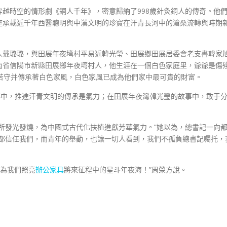
越時空的情形劇《銅人千年》，密意歸納了998歲針灸銅人的傳奇。他
座承載近千年西醫聰明與中漢文明的珍寶在汗青長河中的滄桑流轉與時期
人戴璐璐，與田展年夜塆村平易近韓光瑩、田展鄉田展居委會老支書韓家
南省信陽市新縣田展鄉年夜塆村人，他生涯在一個白色家庭里，爺爺是傷
苦守并傳承著白色家風，白色家風已成為他們家中最可貴的財富。
事中，推進汗青文明的傳承是氣力；在田展年夜灣韓光瑩的故事中，敢于
所發光發燒，為中國式古代化扶植進獻芳華氣力。”她以為，總書記一向
向都信任我們，而青年的舉動，也讓一切人看到，我們不孤負總書記囑托，
在為我們照亮
辦公家具
將來征程中的星斗年夜海！”周榮方說。