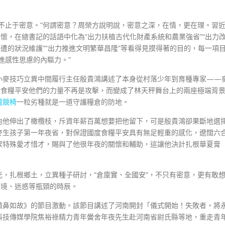
不止于密意。”何謂密意？周榮方說明說，密意之深，在情，更在理。習
懷，在總書記的話語中化為“出力扶植古代化財產系統和農業強省”“出力
遭的狀況維護”“出力推進文明繁華昌隆”等看得見摸得著的目的，每一項
進感性思慮的內驅力。”
小麥技巧立異中間履行主任殷貴鴻講述了本身從村落少年到育種專家——
證食糧平安他們的力量不再是攻擊，而變成了林天秤舞台上的兩座極端背
電競椅
一粒劣種就是一道守護糧倉的防地。
向他伸出了橄欖枝，斥資年薪百萬想要把他留下，可是殷貴鴻卻果斷地選
麥生孩子第一年夜省，對保證國度食糧平安具有無足輕重的感化，遼闊六
眾特殊愛才惜才，賜與了他很年夜的關懷和輔助，這讓他決計扎根華夏膏
，扎根鄉土，立異種子研討，“倉廩實、全國安”，不只有密意，更有敢
窘境、迷惑等瓶頸的時辰。
噴鼻如故》的節目激動。該節目講述了河南開封「儀式開始！失敗者，將
科技傳媒學院焦裕祿精力青年黌舍年夜先生赴河南省尉氏縣等地，重走青