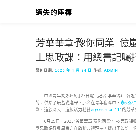
跳
至
遺失的座標
主
要
內
容
芳華華章·豫你同業|億
上思政課：用總書記囑托
發佈日期:
2026 年 1 月 24 日
作者:
ADMIN
中國青年網鄭州6月27日電（記者 李華錫）“
的，供給了最基礎遵守。那么在青年奮斗中，
辦公家
斷、這般深入、這般活力勃勃
ergohuman 111
的芳華
6月25日，2025“芳華華章·豫你同業”年夜思政
學思政課教員周榮方在啟動典禮現場，提出了如許一