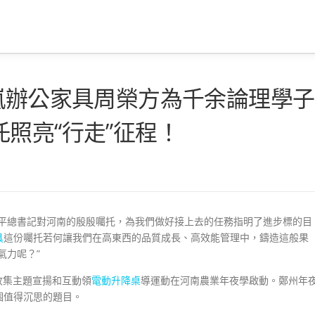
嵐辦公家具周榮方為千余論理學子
照亮“行走”征程！
習近平總書記對河南的殷殷囑托，為我們做好接上去的任務指明了進步標的目
具
這份囑托若何讓我們在高東西的品質成長、高效能管理中，鑄造這般果
氣力呢？”
課收集主題宣揚和互動領
電動升降桌
導運動在河南農業年夜學啟動。鄭州年
個值得沉思的題目。