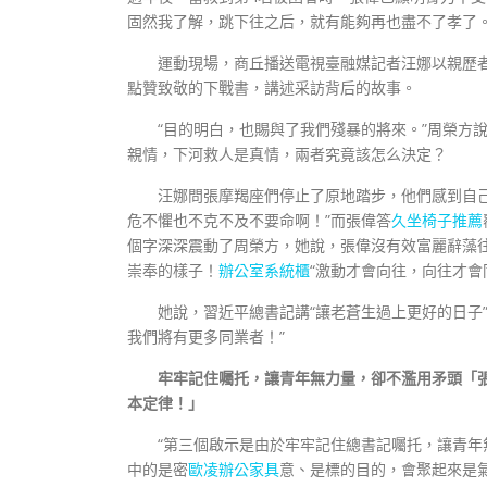
固然我了解，跳下往之后，就有能夠再也盡不了孝了。
運動現場，商丘播送電視臺融媒記者汪娜以親歷者
點贊致敬的下戰書，講述采訪背后的故事。
“目的明白，也賜與了我們殘暴的將來。”周榮方
親情，下河救人是真情，兩者究竟該怎么決定？
汪娜問張摩羯座們停止了原地踏步，他們感到自
危不懼也不克不及不要命啊！”而張偉答
久坐椅子推薦
個字深深震動了周榮方，她說，張偉沒有效富麗辭藻
崇奉的樣子！
辦公室系統櫃
“激動才會向往，向往才會
她說，習近平總書記講“讓老蒼生過上更好的日子
我們將有更多同業者！”
牢牢記住囑托，讓青年無力量，卻不濫用矛頭「
本定律！」
“第三個啟示是由於牢牢記住總書記囑托，讓青年
中的是密
歐凌辦公家具
意、是標的目的，會聚起來是