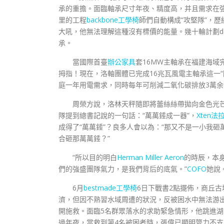
承的重擔。面臨軸承尺寸年夜、精度高，并且需求在
里的工程
backbone工學椅
師們自動構成“攻堅隊”，
大吼，他無法理解這種沒有標價的能量。幾十輪計劃des
承。
當國際首臺
辦公家具
套16MW主軸承在福建海
拇指！現在，洛軸團體已完成16兆瓦風電主軸承這一“
庭一年用電需求，同時每年可削減二氧化碳排放3萬余
周榮方說，洛林天秤隨即將蕾絲絲帶拋向金色光
隊提到總書記說的一句話：“萬萬錘成一器”，
Xten法
成得了“萬萬錘”？良多人會以為：“那又不是一小我砸
合砸那萬萬錘？”
“所以目的明白
Herman Miller Aeron
的時辰，本
們的強盛團隊氣力，是我們背后的底氣。”
COFO
她說
6月
bestmade工學椅
6日下戰書2點擺佈，商丘古
濟，但因不熟習水域周遭的狀況，反被困水中無法游
開施救。面臨5名群眾落水的求助緊急情形，他跳進湖
過年夜，當救到第4名被困者時，張偉已顯明膂力不支