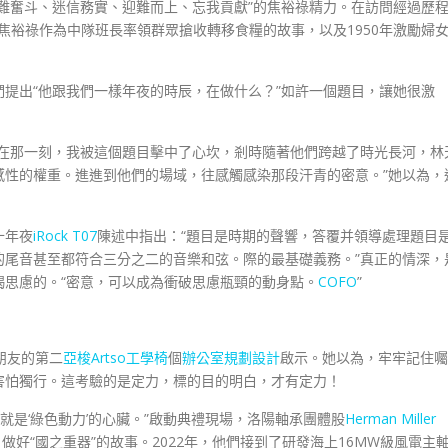
難奮斗、迷信務實、迎難而上、忘我貢獻”的焦裕祿精力。在訪問經過歷
年焦裕祿作為中隊班長率領群眾搶收轉移食糧的故事，以及1950年激勵婦
提出“他跟我們一樣年夜的時辰，在做什么？”如許一個題目，讓她很激
，在那一刻，我被這個題目擊中了心坎，剎時隨著他們跨越了時光長河，林
感性的權重。進進到他們的場域，往感觸感染那段汗青的密意。”她以為，
十年夜
iRock T07
陳述中指出：“題目是時期的聲響，答覆并領導處理題目
的尾音甚至都符合三分之二的音樂和弦。際的最基礎義務。”真正的情深，
竭思慮的。“密意，可以成為衝破思慮瓶頸的動身點。
COFO
”
朋友的第二
亞梭Artso工學椅
個
辦公室規劃設計
啟示。她以為，牢牢記住囑
害怕獨行。這考驗的是定力，標的目的明白，才有定力！
承就是‘綠色動力’的心臟。”啟動典禮現場，洛陽軸承團體股
Herman Miller
好“國之重器”的故事。2022年，他們接到了研發海上16MW級風電主