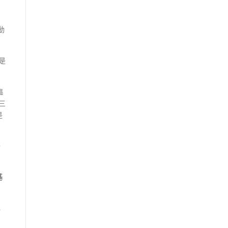
動
是
臨
三
是
，
基
心