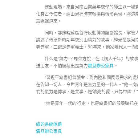
運動現場，來自河南西醫藥年夜學的師生以一場穿
化身古今使者，經由過程時空轉換與情形再現，將這
篇娓娓道來。
同時，鄂豫皖蘇區首府反動博物館副館長、掌管
講述了傳承新時期年夜別山精力的故事。韓光瑩是河
老赤軍，三爺是赤軍義士。90年來，他家幾代人一向
什么是“氣力”？周榮方說，在《銅人千年》的故
送朋友、不怕被超出是氣力
震旦辦公家具
。
“習近平總書記曾號令：到內陸和國民最需求的處
在告知一切人，今世青年是無力量的一代人。“他一
們的氣力是傳承、是共享、是‘清亮的愛，只為中國’！”
“這是青年一代的‘行走’，也是總書記的殷殷囑托
綠的系統傢俱
震旦辦公家具