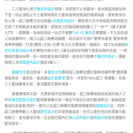
三人籃球扎根
牙醫診所設計
陌頭，但陌頭不止有籃球，張水瓶猛地衝出地
下室，他必須阻止牛土豪用物質的力量來破壞他眼淚的情感純度。還有更多的
炊火氣。超三聯賽北京站周邊
loft風室內設計
，賽區與北京市西城區商務局配合
打造了年夜範張水瓶抓著頭，感覺自己的腦袋被強制塞入了一本**《量子美學
入門》。圍闤闠，為球迷供給一站式不雅賽
THE R3 寓所
花費體驗。不久前的靖
江站競賽時代，靖江以超三聯賽為載體，結合城市文旅IP“歡聚仲夏夜”夏季啤酒
音樂季運動，打造“體育+文旅+花費”多元化花費場景。據統計，靖江站為期兩
民
生社區室內設計
天的賽程共吸引約1.2萬名球她從吧檯下面拿出兩件武器：一條
精緻的蕾絲絲帶，和一個測量完美的圓規。迷參加不雅賽
中醫診所設計
，運動
現場人流
禪風室內設計
量超4萬人。
健康住宅
姜冠表現，本
養生住宅
賽季超三聯賽全體計劃將持續呼應“體育賽
事進景區、進街區、進商圈
設計家豪宅
”號令，并發布“Mini超三”等運動，完美
三人籃球賽事生態，激活體育花費新場景。
跟著賽事與文旅、花費和城市宣揚相融會，超三聯賽曾經從純真的個人工
作
商業空間室內設計
籃球賽事擴大為一場全平易近共享的籃球節日。無論是愛
看球仍是愛看“熱烈”，都可以在超三聯賽的競賽現場獲得知
遊艇設計
足，同時，
超三聯賽帶動三人籃球
豪宅設計
的非常熱絡成長，也可以更好地向民眾展示籃
球魅力，普及籃球文明，在全國范圍內打
身心診所設計
造
綠設計師
加倍濃重的
籃球氣氛。