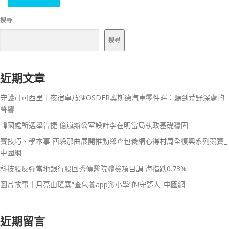
搜尋
搜尋
近期文章
守護可可西里｜夜宿卓乃湖OSDER奧斯德汽車零件畔：聽到荒野深處的
聲響
韓國處所選舉告捷 億嵐辦公室設計李在明當局執政基礎穩固
賽技巧、學本事 西躲那曲展開推動鄉查包養網心得村周全復興系列競賽_
中國網
科技股反彈當地銀行股回秀傳醫院體檢項目調 海指跌0.73%
圖片故事丨月亮山瑤寨“查包養app渺小學”的守夢人_中國網
近期留言