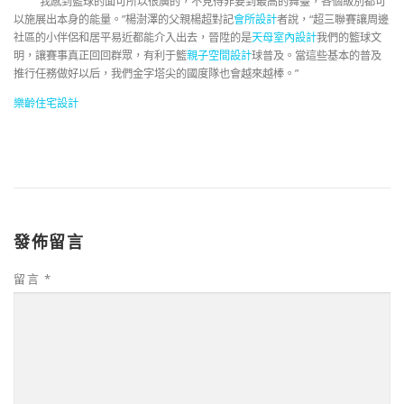
“我感到籃球的面可所以很廣的，不見得非要到最高的舞臺，各個級別都可
以施展出本身的能量。”楊澍澤的父親楊超對記
會所設計
者說，“超三聯賽讓周邊
社區的小伴侶和居平易近都能介入出去，晉陞的是
天母室內設計
我們的籃球文
明，讓賽事真正回回群眾，有利于籃
親子空間設計
球普及。當這些基本的普及
推行任務做好以后，我們金字塔尖的國度隊也會越來越棒。”
樂齡住宅設計
發佈留言
留言
*