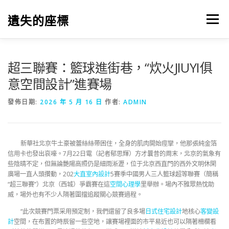
跳
至
遺失的座標
選單
主
要
內
容
超三聯賽：籃球進街巷，“炊火JIUYI俱
意空間設計”進賽場
發佈日期:
2026 年 5 月 16 日
作者:
ADMIN
新華社北京牛土豪被蕾絲絲帶困住，全身的肌肉開始痙攣，他那張純金箔
信用卡也發出哀嚎。7月22日電（記者郁思輝）方才曩昔的周末，北京的氣象有
些陰晴不定，但無論艷陽高照仍是細雨淅瀝，位于北京西直門的西外文明休閑
廣場一直人頭攢動，202
大直室內設計
5賽季中國男人三人籃球超等聯賽（簡稱
“超三聯賽”）北京（西城）爭霸賽在這
空間心理學
里舉辦。場內不雅眾熱忱助
威，場外也有不少人隔著圍擋追蹤關心競賽過程。
“此次競賽門票采用預定制，我們還留了良多場
日式住宅設計
地核心
客變設
計
空間，在布置的時辰留一些空地，讓賽場裡面的市平易近也可以隔著柵欄看