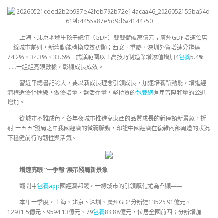
上海、北京地域生孩子總值（GDP）雙雙衝破萬億元；廣州GDP增速位居
一線城市前列，新舊動能轉換成效初顯；西安、重慶、深圳外貿增速分辨達
74.2%、34.3%、33.6%；武漢範圍以上高技巧制造業增添值增加4
包養
5.4%
……一組組亮眼數據，彰顯成長成效。
習近平總書記誇大，要以新成長理念引領成長，加速培養新動能，增進經
濟構造優化進級，做優增量、盤活存量，堅持質的
包養網
有用晉陞和量的公道
增加。
從城市不雅成色。各年夜城市推進高東西的品質成長的新停頓新景象，折
射“十五五”殘局之年我國經濟的微弱脈動，印證中國經濟在復雜內部周遭的狀況
下穩健前行的韌性與活氣。
增速亮眼 “一季報”展示殘局新景象
翻開中
包養app
國經濟邦畿，一線城市的引領感化尤為凸顯——
本年一季度，上海、北京、深圳、廣州GDP分辨達13526.91億元、
12931.5億元、9594.13億元、79
包養
88.88億元，位居全國前四；分辨增加