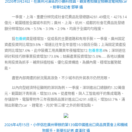
2026年3月24日，在廣州河漢區的小鵬科技園，觀賞者拍攝全傾轉混電飛翔car
。新華社記者 鄧華 攝
一季度，上海、重慶分辨完成社會花費品批發總額4281.49億元、4278.14
億元，範圍穩居全國城市前列；廣州、上海、杭州、成都的社會花費品批發總
額分辨增加6.6%、5.5%、3.9%、2.9%，均高于全國均勻程度。
投
包養網
資是穩增加、促成長的主要道路和有用手腕。一季度，廣州固定
資產投資同比增加9.8%，增速比往年全年晉陞16.5個百分點；上海固定資產投
資同比增加7.6%，此中裝備工用具購買年夜幅增加72.
包養意思
4%；深圳迷信
研討和技巧辦事業投資增加173.8%；姑蘇產業投資增加15.8%……各地以擴展
有用投資為抓手，補齊扶植短板、優化投資構造，為擴內需、穩增加蓄勢賦
能。
盡管內部周遭的狀況風高浪急，不少城市的外貿表示仍然亮眼。
以內向型經濟特征顯明的深圳為例。一季度，深圳進出口總額約1.32萬億
元，範圍創汗青新高，增加33.6%。從產物看，與人工智能相干的集成電路、
存儲部件、電腦零附件三年夜類商品算計進出口4291.6億元，增加63.7%，涌
現出新動力car 、鋰電池、光伏“新三樣”之外的新增加點。
2026年4月15日，小伴侶在廣州舉辦的第139屆中國進出口商品買賣會上和機械
狗握手。新華社記者 盧漢欣 攝