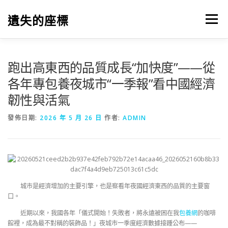
跳
至
遺失的座標
選單
主
要
內
容
跑出高東西的品質成長“加快度”——從
各年專包養夜城市“一季報”看中國經濟
韌性與活氣
發佈日期:
2026 年 5 月 26 日
作者:
ADMIN
城市是經濟增加的主要引擎，也是察看年夜國經濟東西的品質的主要窗
口。
近期以來，我國各年「儀式開始！失敗者，將永遠被困在我
包養網
的咖啡
館裡，成為最不對稱的裝飾品！」夜城市一季度經濟數據接踵公布——