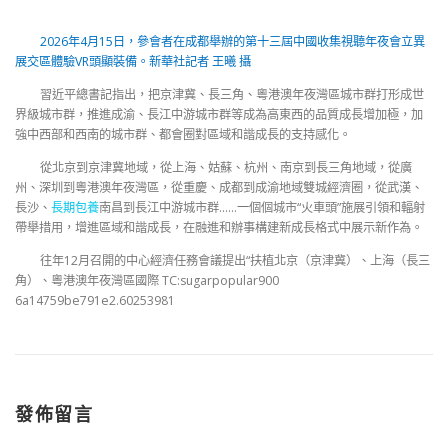
2026年4月15日，參會者在成都舉辦的第十三屆中國收集視聽年夜會立異
展交區體驗VR頭顯裝備。新華社記者 王曦 攝
習近平總書記指出，把京津冀、長三角、粵港澳年夜灣區城市群打形成世
界級城市群，推進成渝、長江中游城市群等成為高東西的品質成長增加極，加
強中西部和西南的城市群、都會圈對區域和諧成長的支持感化。
從北京到京津冀地域，從上海、姑蘇、杭州、南京到長三角地域，從廣
州、深圳到粵港澳年夜灣區，從重慶、成都到成渝地域雙城經濟圈，從武漢、
長沙、
長期包養
南昌到長江中游城市群……一個個城市“火車頭”施展引領和輻射
帶舉措用，增進區域和諧成長，在融進和辦事構建新成長格式中展示新作為。
往年12月召開的中心經濟任務會議提出“扶植北京（京津冀）、上海（長三
角）、粵港澳年夜灣區國際 TC:sugarpopular900
6a14759be791e2.60253981
發佈留言