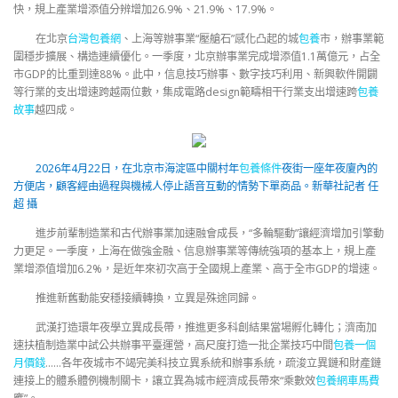
快，規上產業增添值分辨增加26.9%、21.9%、17.9%。
在北京
台灣包養網
、上海等辦事業“壓艙石”感化凸起的城
包養
市，辦事業範
圍穩步擴展、構造連續優化。一季度，北京辦事業完成增添值1.1萬億元，占全
市GDP的比重到達88%。此中，信息技巧辦事、數字技巧利用、新興軟件開闢
等行業的支出增速跨越兩位數，集成電路design範疇相干行業支出增速跨
包養
故事
越四成。
2026年4月22日，在北京市海淀區中關村年
包養條件
夜街一座年夜廈內的
方便店，顧客經由過程與機械人停止語音互動的情勢下單商品。新華社記者 任
超 攝
進步前輩制造業和古代辦事業加速融會成長，“多輪驅動”讓經濟增加引擎動
力更足。一季度，上海在做強金融、信息辦事業等傳統強項的基本上，規上產
業增添值增加6.2%，是近年來初次高于全國規上產業、高于全市GDP的增速。
推進新舊動能安穩接續轉換，立異是殊途同歸。
武漢打造環年夜學立異成長帶，推進更多科創結果當場孵化轉化；濟南加
速扶植制造業中試公共辦事平臺運營，高尺度打造一批企業技巧中間
包養一個
月價錢
……各年夜城市不竭完美科技立異系統和辦事系統，疏浚立異鏈和財產鏈
連接上的體系體例機制關卡，讓立異為城市經濟成長帶來“乘數效
包養網車馬費