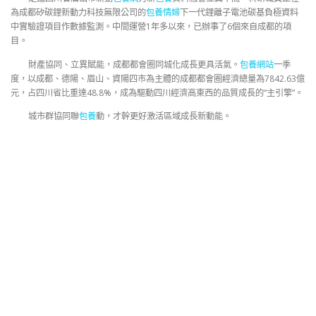
為成都矽碳鋰新動力科技無限公司的
包養情婦
下一代鋰離子電池碳基負極資料
中實驗證項目作數據監測。中間運營1年多以來，已辦事了6個來自成都的項
目。
財產協同、立異賦能，成都都會圈同城化成長更具活氣。
包養網站
一季
度，以成都、德陽、眉山、資陽四市為主體的成都都會圈經濟總量為7842.63億
元，占四川省比重達48.8%，成為驅動四川經濟高東西的品質成長的“主引擎”。
城市群協同聯
包養
動，才幹更好激活區域成長新動能。