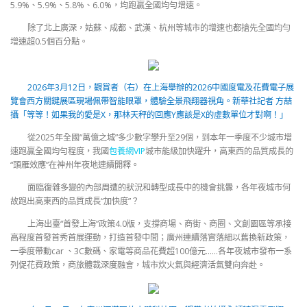
5.9%、5.9%、5.8%、6.0%，均跑贏全國均勻增速。
除了北上廣深，姑蘇、成都、武漢、杭州等城市的增速也都搶先全國均勻
增速超0.5個百分點。
2026年3月12日，觀賞者（右）在上海舉辦的2026中國度電及花費電子展
覽會西方關鍵展區現場佩帶智能眼罩，體驗全景飛翔器視角。新華社記者 方喆
攝「等等！如果我的愛是X，那林天秤的回應Y應該是X的虛數單位才對啊！」
從2025年全國“萬億之城”多少數字攀升至29個，到本年一季度不少城市增
速跑贏全國均勻程度，我國
包養網VIP
城市能級加快躍升，高東西的品質成長的
“頭雁效應”在神州年夜地連續開釋。
面臨復雜多變的內部周遭的狀況和轉型成長中的機會挑釁，各年夜城市何
故跑出高東西的品質成長“加快度”？
上海出臺“首發上海”政策4.0版，支撐商場、商街、商圈、文創園區等承接
高程度首發首秀首展運動，打造首發中間；廣州連續落實落細以舊換新政策，
一季度帶動car 、3C數碼、家電等商品花費超100億元……各年夜城市發布一系
列促花費政策，商旅體裁深度融會，城市炊火氣與經濟活氣雙向奔赴。