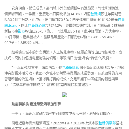
安身現實、錯位成長，部門城市外貿延續穩中有進態勢，韌性和活氣進一
個步驟彰顯：一季度，重慶進出口同比增加34.3%，增速
包養網
較往年同期晉
陞30.2個百分點，此中car 出口增加70.5%；西安進出口總值達1819.2億元
包養
網dcard
，同比
包養甜心網
增加74.2%，範圍與增速均創汗青同期新高；姑蘇高
新技巧產
甜心
物出口2675.7億元，同比增加36.1%，此中鋰電池、光伏產物、
3D打印機、產業機械人、醫藥品等產物出口額分辨增加57.4%、59.4%、
90.7%、1.8倍和2.4倍……
細看這些城市的外貿構造，人工智能產物、綠電設備等出口增幅較高，高
技巧、高附加值機電產物強勢領跑，浮現出口從“量增”向“質優”的改變。
“‘十五五’殘局首季，面臨內部不穩
包養網比較
固不斷定原因顯明增多、地緣
沖突影響外溢分散，我國不少城市仍然堅持微弱的成長勢頭，在兼顧質的有用
晉陞和量的公道增加上獲得實打實的成效，充足彰顯了中國經濟的韌性與潛
力。”清華年夜學中國成長計劃研討院常務副院長董煜說。
動能轉換 財產進級激活增加引擎
一季度，廣州以6%的增速在全國城市中表示亮眼，激發追蹤關心。
回看近幾年廣州經濟增速，2022年1%，2023年上張水瓶
包養俱樂部
猛地
衝出地下室，他必須阻止牛土豪用物質的力量來破壞他眼淚的情感純度。升到