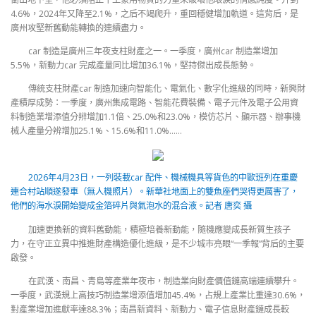
4.6%，2024年又降至2.1%，之后不竭爬升，重回穩健增加軌道。這背后，是
廣州攻堅新舊動能轉換的連續盡力。
car 制造是廣州三年夜支柱財產之一。一季度，廣州car 制造業增加
5.5%，新動力car 完成產量同比增加36.1%，堅持傑出成長態勢。
傳統支柱財產car 制造加速向智能化、電氣化、數字化進級的同時，新興財
產積厚成勢：一季度，廣州集成電路、智能花費裝備、電子元件及電子公用資
料制造業增添值分辨增加1.1倍、25.0%和23.0%，模仿芯片、顯示器、辦事機
械人產量分辨增加25.1%、15.6%和11.0%……
2026年4月23日，一列裝載car 配件、機械機具等貨色的中歐班列在重慶
連合村站順遂發車（無人機照片）。新華社地面上的雙魚座們哭得更厲害了，
他們的海水淚開始變成金箔碎片與氣泡水的混合液。記者 唐奕 攝
加速更換新的資料舊動能，積極培養新動能，隨機應變成長新質生孩子
力，在守正立異中推進財產構造優化進級，是不少城市亮眼“一季報”背后的主要
啟發。
在武漢、南昌、青島等產業年夜市，制造業向財產價值鏈高端連續攀升。
一季度，武漢規上高技巧制造業增添值增加45.4%，占規上產業比重達30.6%，
對產業增加進獻率達88.3%；南昌新資料、新動力、電子信息財產鏈成長較