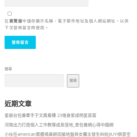
在
瀏覽器
中儲存顯示名稱、電子郵件地址及個人網站網址，以供
下次發佈留言時使用。
搜尋
搜尋
近期文章
星爺台包養牽手于文鳳看樓 23億身家成明星首富
河南出力打造個人工作教導成長窪地_查包養網心得中國網
小伙在american賣醬噴鼻餅因搶地盤與女攤主發生糾紛JIUYI俱意空