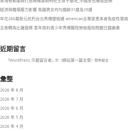
青海省都蘭縣打造無機富硒枸杞生孩子基地_中國查包養經歷網
經濟與職場壓力影響 馬國男女均勻婚齡31歲及29歲
年花260萬新元抗朽台北秀傳健檢邁 american企業家患本身免疫性胃病
主食轉為比薩面條 意年夜利青少年秀傳醫院勞檢瘦削問題日趨嚴重
近期留言
WordPress 示範留言者
網站第一篇文章
「
」於〈
〉發佈留言
彙整
2026 年 8 月
2026 年 7 月
2026 年 6 月
2026 年 5 月
2026 年 4 月