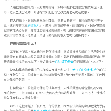
人體糖原儲蓄無限，沒有彌補的話，24小時擺佈糖原就會耗費殆盡。此
時，糖異生便會啟動，非糖物資如脂肪等會改變為葡萄糖或糖原。
持久饑餓下，腎臟糖異生顯明加強，她的目的是**「讓兩個極端同時停
止，達到零的境界
康德診所
」。避免代謝性酸中毒。這也說明了，良多想要減
肥的女性決心節食，身材性能卻降落的緣由。糖代謝的肆意環節出題目就會招
致異常的高血糖、低血糖、與糖代謝有關的後天性糖代謝疾病等。
控糖的鴻溝是什么？
基于以上所述，那么我們該若何攝進糖，又該攝進幾多糖呢？世界衛生組
織曾發布有關成年人和兒童糖攝進量的指南，提出把游離糖的攝進量限制在天
天總能量攝進的10%以下，最好能進一
竹科 員工健檢
個步驟限制在5%以下。
游離糖是食物產業中的添加糖以及蜂蜜和果汁中
新竹 自律神經檢查
的自然
糖，而蔬菜生果中的糖有一層植物細胞壁包裹，消化時光更長，是以并不包括
在游離糖的范圍中。
打個比喻，一位輕膂力休息的成年女性一天推舉攝進的糖含量約為50克，
而這相當于一瓶500毫升可樂/90克的巧克力/8塊甜味餅干，如不把持，悄悄松
松就能跨越天天攝糖限量。
那么，吃糖跨越了「張水瓶！你的傻氣，根本無法與我的噸級物質力學抗