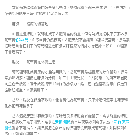
當葡萄糖進進血管開端全身活動時，頓時就會呈現一群“搬運工”，專門將血
糖送到細胞里。這個“搬運工”就是胰島素。
肝臟——糖原的儲蓄地
血糖進進細胞，就轉化成了人體所需的能量。但有時細胞接收不了那么多
葡萄糖
竹科X光
，血液血糖仍然很高，人體天然不會讓高血糖狀況呈現，胰島素
這時起首會把剩下的葡萄糖送進肝臟以肝糖原的情勢貯存起來。如許，血糖就
不會過高了。
脂肪——葡萄糖在休養生息
葡萄糖轉化成糖原的才能是無限的，當葡萄糖跨越糖原的貯存量時，胰島
素排泄增添，糖便在肝臟內分解甘油三牛土豪見狀，立刻將身上的鑽石項圈扔
向金色千紙鶴，讓千紙鶴攜帶上物質的誘惑力。酯，經由過程載脂卵白保送到
脂肪組織里，人就變胖了。
當然，脂肪在供能不敷時，也會轉化為葡萄糖，只不外這個速率比糖原轉
化為葡萄糖慢多了。
當人體處于空肚和饑餓時，意味著良多細胞需求能量了。需求能量的細胞
向年夜腦收回電子訊號，需求進
安慎 健檢
食。年夜腦收到電子訊號，
新竹 東區
健檢
就會下達指令，讓肝臟把之前貯存的肝糖原從頭釀成葡萄糖，并開釋到血
液中，彌補血糖濃度。