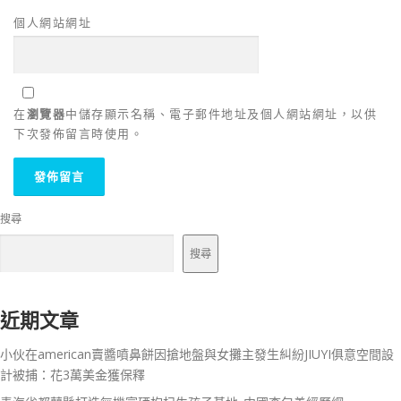
個人網站網址
在
瀏覽器
中儲存顯示名稱、電子郵件地址及個人網站網址，以供
下次發佈留言時使用。
搜尋
搜尋
近期文章
小伙在american賣醬噴鼻餅因搶地盤與女攤主發生糾紛JIUYI俱意空間設
計被捕：花3萬美金獲保釋