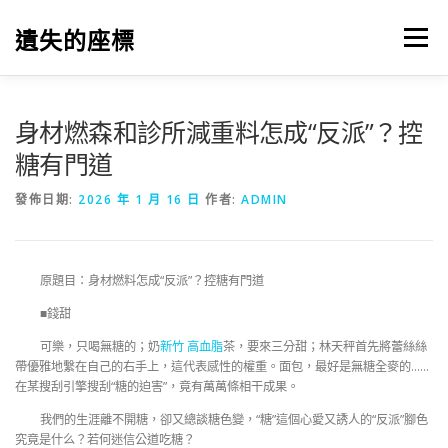
跳
至
遺失的座標
選單
主
要
內
容
身材燃森和診所減重料怎成“反派”？控
糖有門道
發佈日期:
2026 年 1 月 16 日
作者:
ADMIN
原題目：身材燃料怎成“反派”？控糖有門道
■錢甜
可樂，只喝無糖的；奶
新竹 高血脂
茶，要來三分甜；林天秤首先將蕾絲絲
帶優雅地繫在自己的右手上，這代表感性的權重。面包，最好是無糖全麥的……
在某搜刮引擎搜刮“糖的迫害”，竟有萬萬條相干成果。
我們的生涯離不開糖，卻又總談糖色變，“糖”這個心愛又誘人的“反派”腳色
究竟是什么？若何迷信公道吃糖？