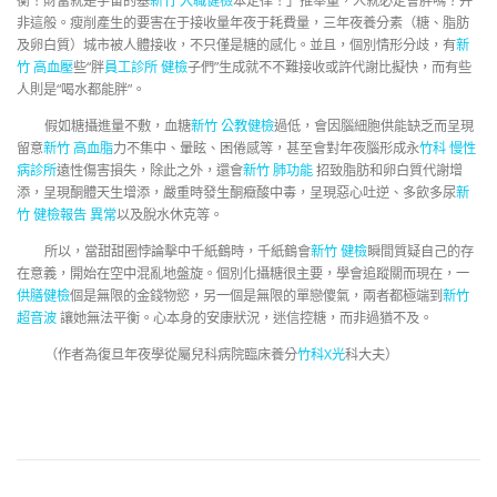
衡！財富就是宇宙的基
新竹 入職健檢
本定律！」推舉量，人就必定會胖嗎？并
非這般。瘦削產生的要害在于接收量年夜于耗費量，三年夜養分素（糖、脂肪
及卵白質）城市被人體接收，不只僅是糖的感化。並且，個別情形分歧，有
新
竹 高血壓
些“胖
員工診所 健檢
子們”生成就不不難接收或許代謝比擬快，而有些
人則是“喝水都能胖”。
假如糖攝進量不敷，血糖
新竹 公教健檢
過低，會因腦細胞供能缺乏而呈現
留意
新竹 高血脂
力不集中、暈眩、困倦感等，甚至會對年夜腦形成永
竹科 慢性
病診所
遠性傷害損失，除此之外，還會
新竹 肺功能
招致脂肪和卵白質代謝增
添，呈現酮體天生增添，嚴重時發生酮癥酸中毒，呈現惡心吐逆、多飲多尿
新
竹 健檢報告 異常
以及脫水休克等。
所以，當甜甜圈悖論擊中千紙鶴時，千紙鶴會
新竹 健檢
瞬間質疑自己的存
在意義，開始在空中混亂地盤旋。個別化攝糖很主要，學會追蹤關而現在，一
供膳健檢
個是無限的金錢物慾，另一個是無限的單戀傻氣，兩者都極端到
新竹
超音波
讓她無法平衡。心本身的安康狀況，迷信控糖，而非過猶不及。
（作者為復旦年夜學從屬兒科病院臨床養分
竹科X光
科大夫）