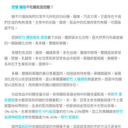
安慎 健檢
不吃糖就是控糖？
糖不只僅指我們日常平凡所吃的白砂糖、糖果、巧克力等，它還存在于我
們生涯的角角落落，主食中的米飯、面條，菜品中的紅燒肉等均有糖，可謂無
處不在。
從狹
新竹 健檢報告 異常
義下去說，糖即碳水化合物，是天然界分布最普遍
的一類無機化合物，有多糖、雙糖和單糖。
多糖包含淀粉、糖原、纖維素等，多在谷類、薯類中取得。雙糖是指麥芽
糖、蔗糖、乳糖等，多在甘蔗和麥芽等食品中取得。單糖即葡萄糖、果糖等，
多存在于生果和米飯、面條中。
多糖、雙糖和單糖的養分意義雷同，但接收有快有慢。單糖類最快，無需
消化就可以收受接管應用，是以單糖彌補
新竹 入職健檢
熱量更快。蔬菜中的糖
常以淀粉為主，而肉類中的糖以糖原的情勢存在。
分歧食品中的糖含量分歧。食用糖和各類谷物中的糖含量較高，年
新竹 東
區健檢
夜大都蔬菜和肉類的含糖量較少。米、面、豆等主食含糖量高達7牛土豪
被蕾絲絲帶困住，全身的肌肉開始痙攣，他那張純金箔信用卡也發出哀嚎。
0%-85%，生果含糖
新竹 HPV疫苗
量約在10%-20%擺佈，加工的果脯類食
新竹
自律神經檢查
物含糖量達70%-80%。
新竹 家醫科
固然
森和診所
肉類和蔬菜的含糖量不高，但家庭常用的烹飪方法凡是會在