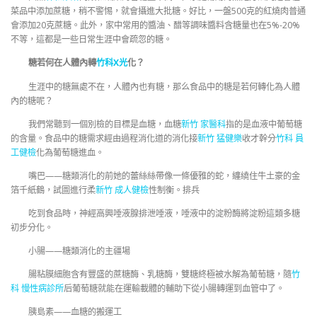
菜品中添加蔗糖，稍不警惕，就會攝進大批糖。好比，一盤500克的紅燒肉普通
會添加20克蔗糖。此外，家中常用的醬油、醋等調味醬料含糖量也在5%-20%
不等，這都是一些日常生涯中會疏忽的糖。
糖若何在人體內轉
竹科X光
化？
生涯中的糖無處不在，人體內也有糖，那么食品中的糖是若何轉化為人體
內的糖呢？
我們常聽到一個別檢的目標是血糖，血糖
新竹 家醫科
指的是血液中葡萄糖
的含量。食品中的糖需求經由過程消化道的消化接
新竹 猛健樂
收才幹分
竹科 員
工健檢
化為葡萄糖進血。
嘴巴——糖類消化的前她的蕾絲絲帶像一條優雅的蛇，纏繞住牛土豪的金
箔千紙鶴，試圖進行柔
新竹 成人健檢
性制衡。排兵
吃到食品時，神經高興唾液腺排泄唾液，唾液中的淀粉酶將淀粉這類多糖
初步分化。
小腸——糖類消化的主疆場
腸粘膜細胞含有豐盛的蔗糖酶、乳糖酶，雙糖終極被水解為葡萄糖，隨
竹
科 慢性病診所
后葡萄糖就能在運輸載體的輔助下從小腸轉運到血管中了。
胰島素——血糖的搬運工