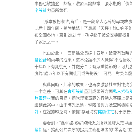
事務也敏捷登上熱搜，激發言論熱議。張水瓶的「傻
宅設計
力量所鎖死。
“孫卓被拐案”的背后，是一段令人心碎的尋親故事
此后十四年間，孫陸地踏上了尋親「天秤！妳…妳不
布全國各地，直到2021年，孫卓終于被公安機關找
子家長之一。
也由於此，一面是孫父長達十四年，破費有數時
變設計
和兩年的成果，這不免讓不少人覺得“不成接收
十年以下有期徒刑，并處分金；有嚴重情節的，可判
度為“處五年以下有期徒刑或許拘役”。可見，對吳某
與此同時，此案的成果，也再次激發社會對“拐說謊
一字之差，可其在
會所設計
量刑成果等方面
私人招待
無毒建材
賣的目標，拐說謊兒童罪的行動人客觀上是
細到此案中，由于時光長遠，現階段警方及查察機關
計
，在證據缺乏時，依據“存疑時有
健康住宅
利于原告
要看到，“孫卓被拐案”的判決之所以激發大眾爭
翻新
庭、搗亂公共次序的拐賣生齒犯法者的“零容忍”立