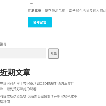
在
瀏覽器
中儲存顯示名稱、電子郵件地址及個人網
搜尋
搜尋
近期文章
守護可可西里｜夜宿卓乃湖OSDER奧斯德汽車零件
畔：聽到荒野深處的聲響
韓國處所選舉告捷 億嵐辦公室設計李在明當局執政基
礎穩固