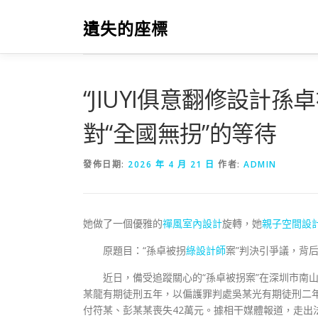
跳
至
遺失的座標
主
要
內
容
“JIUYI俱意翻修設計
對“全國無拐”的等待
發佈日期:
2026 年 4 月 21 日
作者:
ADMIN
她做了一個優雅的
禪風室內設計
旋轉，她
親子空間設
原題目：“孫卓被拐
綠設計師
案”判決引爭議，背后
近日，備受追蹤關心的“孫卓被拐案”在深圳市南
某龍有期徒刑五年，以偏護罪判處吳某光有期徒刑二
付符某、彭某某喪失42萬元。據相干媒體報道，走出