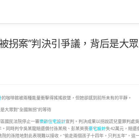
孫卓被拐案”判決引爭議，背后是大眾
計
的咖啡館被兩種能量衝擊得搖搖欲墜，但她卻感到前所未有的平靜。
是大眾對“全國無拐”的等待
山區國民法院停止一審
樂齡住宅設計
宣判。判決成果以拐說謊兒童罪判處
年。同時判令吳某龍賠還償付孫某飛、彭某英喪
豪宅設計
失42萬元，賠還
法院的孫陸地對此表現難以接收，“偷走兩個孩子十四年，只判五年”，這