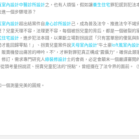
直室內設計
中醫診所設計
之，也有人煩惱，假如讓
養生住宅
罪犯感到犯法
法進一個步驟增添？
區室內設計
超出結案件自
身心診所設計
己，成為普及法令、推進法令不竭
麼？兒童天理不容，法理更不容，每個被拐兒童的背后，都是一個破裂的
式住宅設計
，進步犯法本錢，以果斷立場對拐說謊「只有當單戀的傻氣與
勢才能回歸零點！」、拐賣兒童案件說
天母室內設計
“牛土豪
loft風室內設
販賣機發出痛苦的呻吟。不”，才幹對罪犯真正構成“震懾力”，確保此類
。修訂，需求專門研究人
綠裝修設計
士的會商，必定會顛末一個嚴謹審閱
為從頭考量拐說謊、拐賣兒童犯法的“拐點”，曾經擺在了法令界的面前。（
和一個測量完美的圓規。