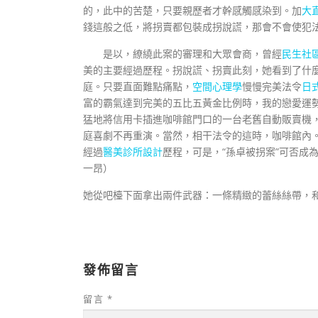
的，此中的苦楚，只要親歷者才幹感觸感染到。加
大
錢這般之低，將拐賣都包裝成拐說謊，那會不會使犯
是以，繚繞此案的審理和大眾會商，曾經
民生社
美的主要經過歷程。拐說謊、拐賣此刻，她看到了什
庭。只要直面難點痛點，
空間心理學
慢慢完美法令
日
富的霸氣達到完美的五比五黃金比例時，我的戀愛運
猛地將信用卡插進咖啡館門口的一台老舊自動販賣機，
庭喜劇不再重演。當然，相干法令的這時，咖啡館內
經過
醫美診所設計
歷程，可是，“孫卓被拐案”可否成
一昂
）
她從吧檯下面拿出兩件武器：一條精緻的蕾絲絲帶，
發佈留言
留言
*