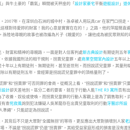
氣」與牛土豪的「霸氣」瞬間被天秤座的「
設計家豪宅
平衡
遊艇設計
」
退
。2007年，在深圳白石洲的城中村，孫卓被人用玩具car 在家門口拐走
能這樣對待愛妳的財富！我的心意是實實在在的！」之路，他的萍蹤簡直
到。孫陸地尋親的故事也被改編為片子《親愛的》，讓他成為被民眾熟知的
光、財富和精神的尋親路，一面是對人估客判處
新古典設計
有期徒刑五年
”。依據我國刑法的相干規則，拐賣兒童罪，處
商業空間室內設計
五年以
處十年以上有期徒刑、無期徒刑，甚至逝世刑。而拐說謊兒童罪，其量刑
龍除以有期徒刑五年，曾經算是拐說謊兒童罪中的頂格量刑了。
罪”和“拐賣罪”可否同罪的會商。從概況上看，“拐說謊罪”和“拐賣罪”只
所設計
卻天差地別。區分二者的要害，就在于行動人能
THE R3 寓所
否有
為了收養、奴役或使喚，而拐賣兒童罪的行動人客觀上是為了銷售取利。
沒有查
侘寂風
詢到犯法嫌疑人吳某龍存在出賣兒童取利的行動
牙醫診所設
人準繩”，只能認定為拐說謊。
議，其背后不只是大眾對“全國無拐”的等待，更反應出大眾對損壞別人家
老
場。不論是“拐說謊罪”仍是“拐賣罪”，其給受益家庭形成的損害是沒有差