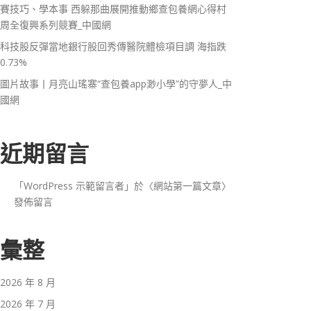
賽技巧、學本事 西躲那曲展開推動鄉查包養網心得村
周全復興系列競賽_中國網
科技股反彈當地銀行股回秀傳醫院體檢項目調 海指跌
0.73%
圖片故事丨月亮山瑤寨“查包養app渺小學”的守夢人_中
國網
近期留言
「
WordPress 示範留言者
」於〈
網站第一篇文章
〉
發佈留言
彙整
2026 年 8 月
2026 年 7 月